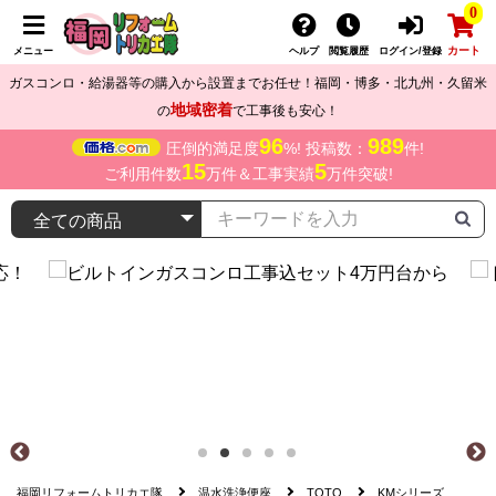
0
カート
メニュー
ヘルプ
閲覧履歴
ログイン/登録
ガスコンロ・給湯器等の購入から設置までお任せ！福岡・博多・北九州・久留米
地域密着
の
で工事後も安心！
96
989
圧倒的満足度
%! 投稿数：
件!
15
5
ご利用件数
万件＆工事実績
万件突破!
福岡リフォームトリカエ隊
温水洗浄便座
TOTO
KMシリーズ