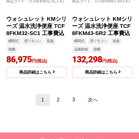
瞬間式
壁リモコン
脱臭
除菌
82,898
円(税込)
商品詳細はこちら
TOTO
TOTO
商品コード
：TCF8FKM32-NW1-KJ
商品コード
：TCF8FKM32-SR2-KJ
ウォシュレット KMシリ
ウォシュレット KMシリ
ーズ 温水洗浄便座 TCF
ーズ 温水洗浄便座 TCF
8FKM32-NW1 工事費込
8FKM32-SR2 工事費込
瞬間式
壁リモコン
脱臭
瞬間式
壁リモコン
脱臭
除菌
除菌
83,280
86,413
円(税込)
円(税込)
商品詳細はこちら
商品詳細はこちら