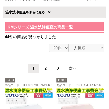
温水洗浄便座
を
KMシリーズ 温水洗浄便座の商品一覧
44件
の商品が見つかりました
1
2
3
次へ
TOTO
TOTO
商品コード
：TCF8CKM01-NW1-KJ
商品コード
：TCF8CKM01-SR2-KJ