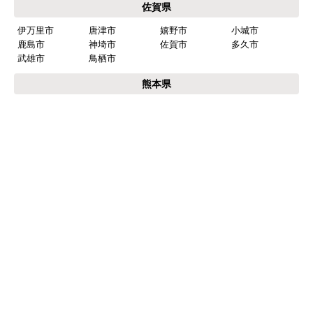
福岡県
福岡市
博多区
東区
中央区
南区
西区
城南区
早良区
北九州市
小倉北区
小倉南区
門司区
若松区
戸畑区
八幡東区
八幡西区
筑紫野市
春日市
大野城市
太宰府市
古賀市
福津市
朝倉市
糸島市
行橋市
豊前市
中間市
大牟田市
久留米市
柳川市
八女市
筑後市