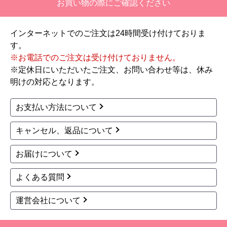
TOTO
TOTO
商品コード
：TCF8FKM32-SC1-KJ
商品コード
：TCF8FKM43-SR2-KJ
ウォシュレット KMシリ
ウォシュレット KMシリ
ーズ 温水洗浄便座 TCF
ーズ 温水洗浄便座 TCF
8FKM32-SC1 工事費込
8FKM43-SR2 工事費込
瞬間式
壁リモコン
脱臭
瞬間式
壁リモコン
脱臭
除菌
温風乾燥
除菌
86,975
132,298
円(税込)
円(税込)
商品詳細はこちら
商品詳細はこちら
1
2
3
次へ