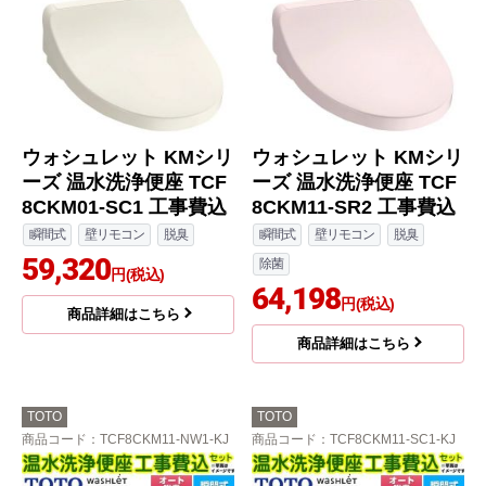
ウォシュレット KMシリ
ウォシュレット KMシリ
ーズ 温水洗浄便座 TCF
ーズ 温水洗浄便座 TCF
8CKM01-SC1 工事費込
8CKM11-SR2 工事費込
瞬間式
壁リモコン
脱臭
瞬間式
壁リモコン
脱臭
59,320
除菌
円(税込)
64,198
円(税込)
商品詳細はこちら
商品詳細はこちら
TOTO
TOTO
商品コード
：TCF8CKM11-NW1-KJ
商品コード
：TCF8CKM11-SC1-KJ