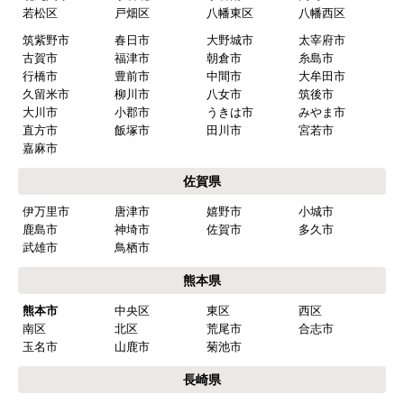
若松区
戸畑区
八幡東区
八幡西区
筑紫野市
春日市
大野城市
太宰府市
古賀市
福津市
朝倉市
糸島市
行橋市
豊前市
中間市
大牟田市
久留米市
柳川市
八女市
筑後市
大川市
小郡市
うきは市
みやま市
直方市
飯塚市
田川市
宮若市
嘉麻市
佐賀県
伊万里市
唐津市
嬉野市
小城市
鹿島市
神埼市
佐賀市
多久市
武雄市
鳥栖市
熊本県
熊本市
中央区
東区
西区
南区
北区
荒尾市
合志市
玉名市
山鹿市
菊池市
長崎県