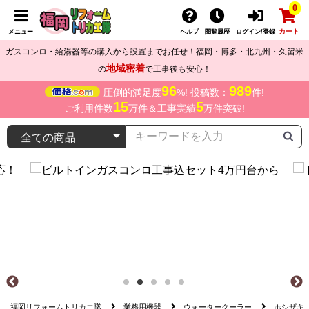
0
カート
メニュー
ヘルプ
閲覧履歴
ログイン/登録
ガスコンロ・給湯器等の購入から設置までお任せ！福岡・博多・北九州・久留米
地域密着
の
で工事後も安心！
96
989
圧倒的満足度
%! 投稿数：
件!
15
5
ご利用件数
万件＆工事実績
万件突破!
福岡リフォームトリカエ隊
業務用機器
ウォータークーラー
ホシザキ