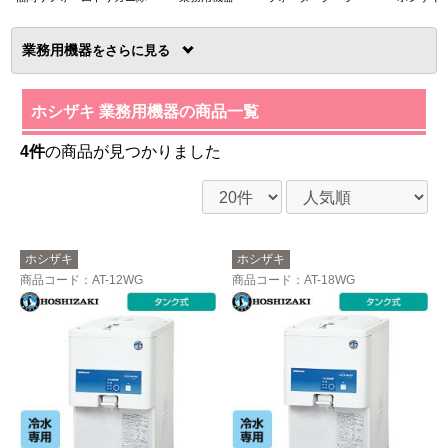
業務用機器
を
ホシザキ 業務用機器の商品一覧
4件
の商品が見つかりました
ホシザキ
ホシザキ
商品コード
：AT-12WG
商品コード
：AT-18WG