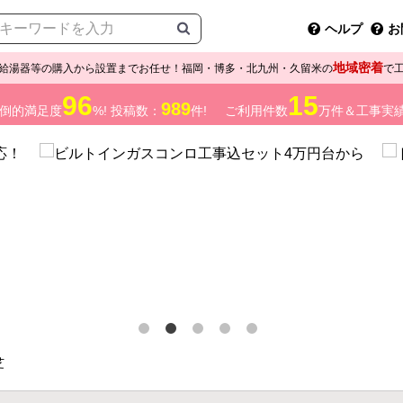
ヘルプ
お
地域密着
給湯器等の購入から設置までお任せ！福岡・博多・北九州・久留米の
で
96
15
989
倒的満足度
%! 投稿数：
件!
ご利用件数
万件＆工事実
芝