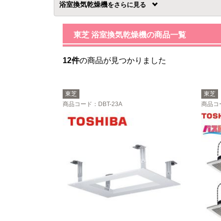
浴室換気乾燥機
を
東芝 浴室換気乾燥機の商品一覧
12件
の商品が見つかりました
東芝
東芝
商品コード
：DBT-23A
商品コ