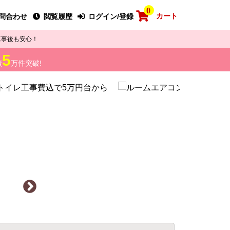
0
カート
問合わせ
閲覧履歴
ログイン/登録
工事後も安心！
5
績
万件突破!