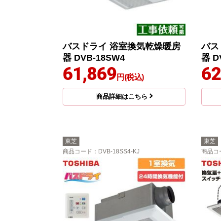
バスドライ 浴室換気乾燥暖房
バス
器 DVB-18SW4
器 D
61,869
62
円(税込)
商品詳細はこちら
東芝
東芝
商品コード
：DVB-18SS4-KJ
商品コ