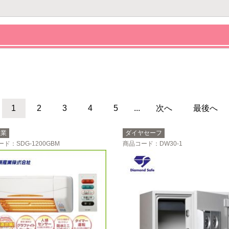
1
2
3
4
5
...
次へ
最後へ
産業
ダイヤセーフ
ード
：SDG-1200GBM
商品コード
：DW30-1