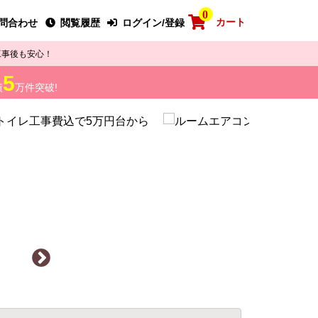
0
カート
問合わせ
閲覧履歴
ログイン/登録
工事後も安心！
5
績
万件突破!