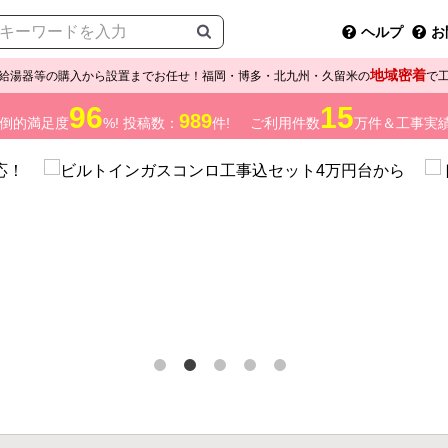
ヘルプ
お
地域密着
給湯器等の購入から設置までお任せ！福岡・博多・北九州・久留米の
で
96
15
989
倒的満足度
%! 投稿数：
件!
ご利用件数
万件＆工事実