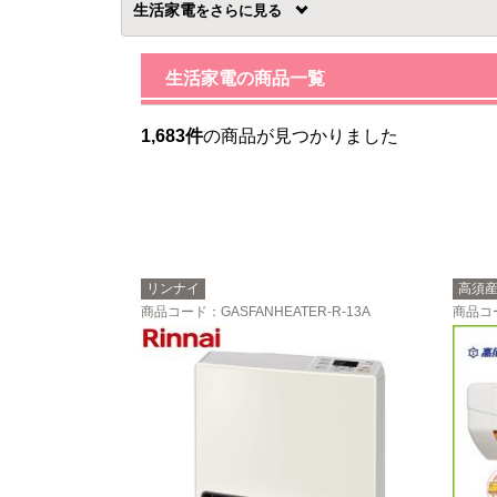
生活家電
を
生活家電の商品一覧
1,683件
の商品が見つかりました
リンナイ
高須
商品コード
：GASFANHEATER-R-13A
商品コ