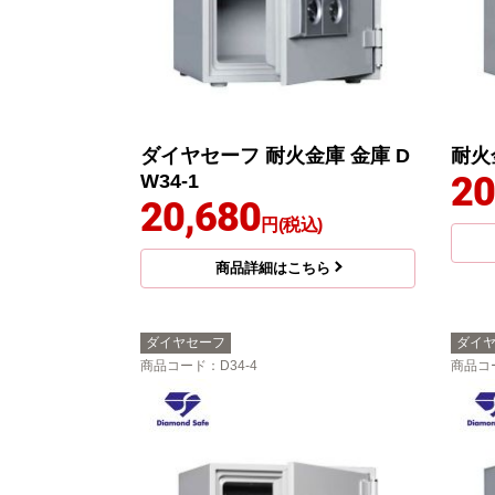
ダイヤセーフ 耐火金庫 金庫 D
耐火金
20
W34-1
20,680
円(税込)
商品詳細はこちら
ダイヤセーフ
ダイ
商品コード
：D34-4
商品コ