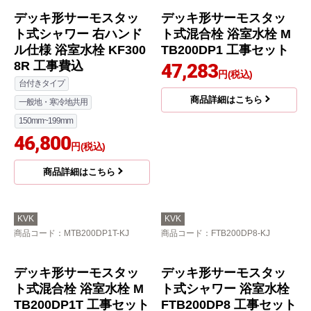
KVK
KVK
商品コード
：KF206GN-KJ
商品コード
：FTB200DP1T-KJ
デッキ型一時止水付2ハ
デッキ形サーモスタッ
ンドルシャワー 浴室水
ト式シャワー 浴室水栓
栓 KF206GN 工事セッ
FTB200DP1T 工事セッ
ト
ト
39,938
45,680
円(税込)
円(税込)
商品詳細はこちら
商品詳細はこちら