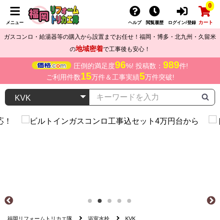
0
カート
メニュー
ヘルプ
閲覧履歴
ログイン/登録
ガスコンロ・給湯器等の購入から設置までお任せ！福岡・博多・北九州・久留米
地域密着
の
で工事後も安心！
96
989
圧倒的満足度
%! 投稿数：
件!
15
5
ご利用件数
万件＆工事実績
万件突破!
福岡リフォームトリカエ隊
浴室水栓
KVK