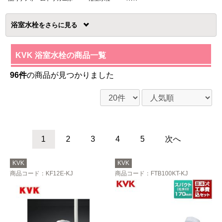
浴室水栓
を
KVK 浴室水栓の商品一覧
96件
の商品が見つかりました
1
2
3
4
5
次へ
KVK
KVK
商品コード
：KF12E-KJ
商品コード
：FTB100KT-KJ