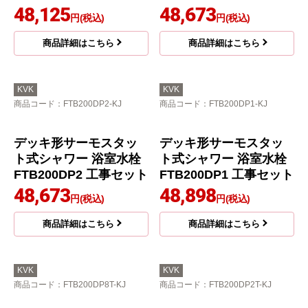
KVK
KVK
商品コード
：KF3008R-KJ
商品コード
：MTB200DP1-KJ
デッキ形サーモスタッ
デッキ形サーモスタッ
ト式シャワー 右ハンド
ト式混合栓 浴室水栓 M
ル仕様 浴室水栓 KF300
TB200DP1 工事セット
8R 工事費込
47,283
円(税込)
台付きタイプ
商品詳細はこちら
一般地・寒冷地共用
150mm~199mm
46,800
円(税込)
商品詳細はこちら
KVK
KVK
商品コード
：MTB200DP1T-KJ
商品コード
：FTB200DP8-KJ