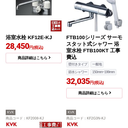
浴室水栓 KF12E-KJ
FTB100シリーズ サーモ
スタット式シャワー 浴
28,450
円(税込)
室水栓 FTB100KT 工事
費込
商品詳細はこちら
壁付きタイプ
一般地
節水シャワー
150mm~199mm
32,035
円(税込)
商品詳細はこちら
KVK
KVK
商品コード
：KF2008-KJ
商品コード
：KF2G3N-KJ