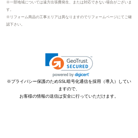
北九州市
小倉北区
小倉南区
門司区
若松区
戸畑区
八幡東区
八幡西区
筑紫野市
春日市
大野城市
太宰府市
古賀市
福津市
朝倉市
糸島市
行橋市
豊前市
中間市
大牟田市
久留米市
柳川市
八女市
筑後市
大川市
小郡市
うきは市
みやま市
直方市
飯塚市
田川市
宮若市
嘉麻市
佐賀県
伊万里市
唐津市
嬉野市
小城市
鹿島市
神埼市
佐賀市
多久市
武雄市
鳥栖市
熊本県
熊本市
中央区
東区
西区
南区
北区
荒尾市
合志市
玉名市
山鹿市
菊池市
長崎県