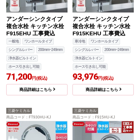
アンダーシンクタイプ
アンダーシンクタイプ
複合水栓 キッチン水栓
複合水栓 キッチン水栓
F915EHU 工事費込
F915KEHU 工事費込
一般地
ワンホールタイプ
寒冷地
ワンホールタイプ
シングルレバー
200mm~249mm
シングルレバー
200mm~249mm
浄水器ビルトイン
浄水器ビルトイン
ホース引き出し可能
ホース引き出し可能
71,200
93,976
円(税込)
円(税込)
商品詳細はこちら
商品詳細はこちら
三菱ケミカル
三菱ケミカル
商品コード
：FT930HU-KJ
商品コード
：F915HU-KJ