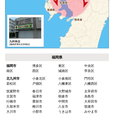
福岡県
福岡市
博多区
東区
中央区
南区
西区
城南区
早良区
北九州市
小倉北区
小倉南区
門司区
若松区
戸畑区
八幡東区
八幡西区
筑紫野市
春日市
大野城市
太宰府市
古賀市
福津市
朝倉市
糸島市
行橋市
豊前市
中間市
大牟田市
久留米市
柳川市
八女市
筑後市
大川市
小郡市
うきは市
みやま市