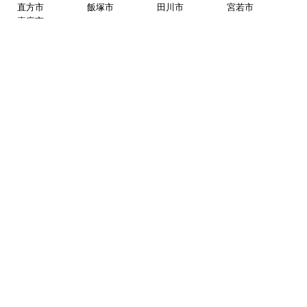
直方市
飯塚市
田川市
宮若市
嘉麻市
佐賀県
伊万里市
唐津市
嬉野市
小城市
鹿島市
神埼市
佐賀市
多久市
武雄市
鳥栖市
熊本県
熊本市
中央区
東区
西区
南区
北区
荒尾市
合志市
玉名市
山鹿市
菊池市
長崎県
長崎市
諫早市
大村市
※一部地域については遠方出張費発生、または対応できない場合がございま
す。
※リフォーム商品の工事エリアは異なりますのでリフォームページにてご確
認下さい。