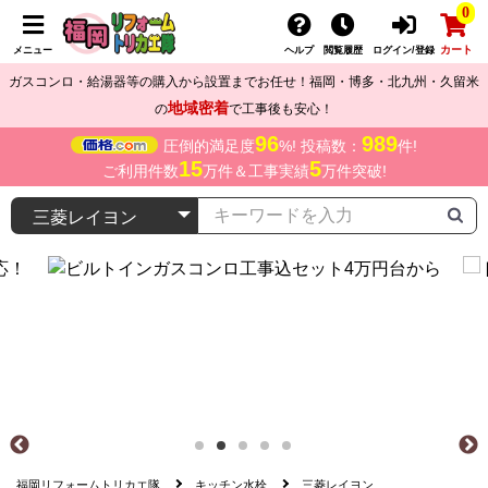
0
カート
メニュー
ヘルプ
閲覧履歴
ログイン/登録
ガスコンロ・給湯器等の購入から設置までお任せ！福岡・博多・北九州・久留米
地域密着
の
で工事後も安心！
96
989
圧倒的満足度
%! 投稿数：
件!
15
5
ご利用件数
万件＆工事実績
万件突破!
福岡リフォームトリカエ隊
キッチン水栓
三菱レイヨン