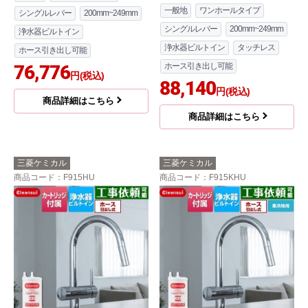
一般地
ワンホールタイプ
シングルレバー
200mm~249mm
シングルレバー
200mm~249mm
浄水器ビルトイン
浄水器ビルトイン
タッチレス
ホース引き出し可能
76,776
ホース引き出し可能
円(税込)
88,140
円(税込)
商品詳細はこちら
商品詳細はこちら
三菱ケミカル
三菱ケミカル
商品コード
：F915HU
商品コード
：F915KHU