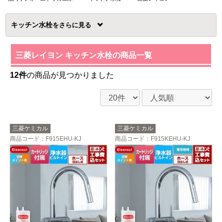
キッチン水栓
を
三菱レイヨン キッチン水栓の商品一覧
12件
の商品が見つかりました
三菱ケミカル
三菱ケミカル
商品コード
：F915EHU-KJ
商品コード
：F915KEHU-KJ