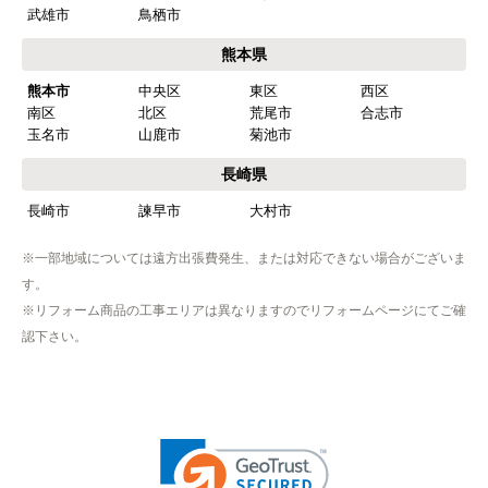
武雄市
鳥栖市
熊本県
熊本市
中央区
東区
西区
南区
北区
荒尾市
合志市
玉名市
山鹿市
菊池市
長崎県
長崎市
諫早市
大村市
※一部地域については遠方出張費発生、または対応できない場合がございま
す。
※リフォーム商品の工事エリアは異なりますのでリフォームページにてご確
認下さい。