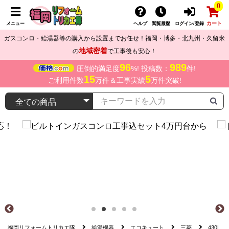
0
カート
メニュー
ヘルプ
閲覧履歴
ログイン/登録
ガスコンロ・給湯器等の購入から設置までお任せ！福岡・博多・北九州・久留米
地域密着
の
で工事後も安心！
96
989
圧倒的満足度
%! 投稿数：
件!
15
5
ご利用件数
万件＆工事実績
万件突破!
福岡リフォームトリカエ隊
給湯機器
エコキュート
三菱
430L