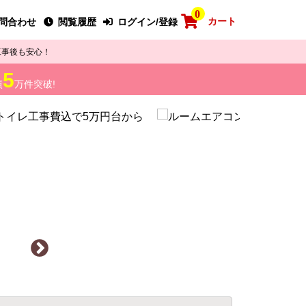
0
カート
問合わせ
閲覧履歴
ログイン/登録
工事後も安心！
5
績
万件突破!