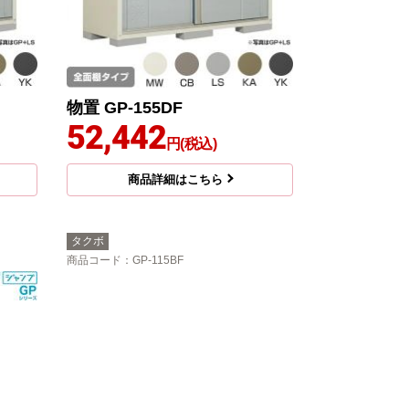
物置 GP-155DF
52,442
円(税込)
商品詳細はこちら
タクボ
商品コード
：GP-115BF