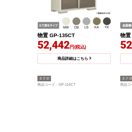
物置 GP-135CT
物置 
52,442
52
円(税込)
商品詳細はこちら
タクボ
タク
商品コード
：GP-116CT
商品コ