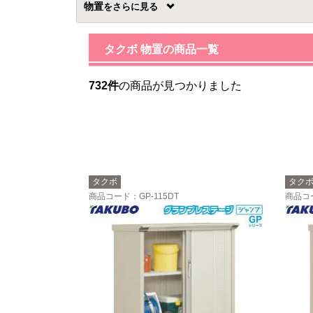
物置
を
タクボ 物置の商品一覧
732件
の商品が見つかりました
タクボ
タク
商品コード
：GP-115DT
商品コ