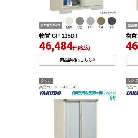
物置 GP-115DT
物置 
46,484
46
円(税込)
商品詳細はこちら
タクボ
タク
商品コード
：GP-115CT
商品コ