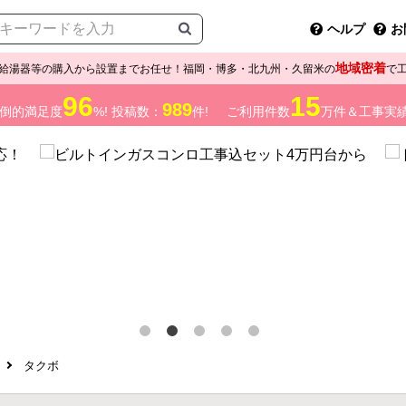
ヘルプ
お
地域密着
給湯器等の購入から設置までお任せ！福岡・博多・北九州・久留米の
で
96
15
989
倒的満足度
%! 投稿数：
件!
ご利用件数
万件＆工事実
タクボ