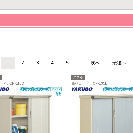
1
2
3
4
5
...
次へ
最後へ
ボ
タクボ
ード
：GP-115DF
商品コード
：GP-135DT