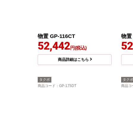
物置 GP-116CT
物置 
52,442
52
円(税込)
商品詳細はこちら
タクボ
タク
商品コード
：GP-175DT
商品コ