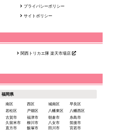
プライバシーポリシー
サイトポリシー
関西トリカエ隊 楽天市場店
福岡県
南区
西区
城南区
早良区
若松区
戸畑区
八幡東区
八幡西区
古賀市
福津市
朝倉市
糸島市
久留米市
柳川市
八女市
筑後市
直方市
飯塚市
田川市
宮若市