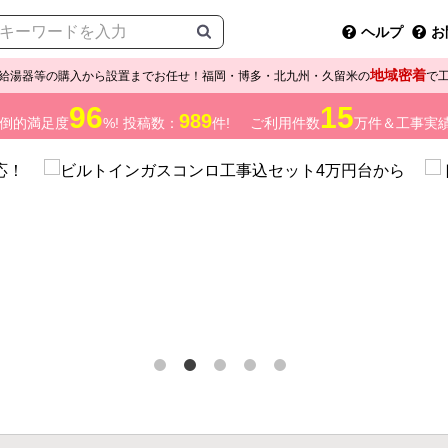
ヘルプ
お
地域密着
給湯器等の購入から設置までお任せ！福岡・博多・北九州・久留米の
で
96
15
989
倒的満足度
%! 投稿数：
件!
ご利用件数
万件＆工事実