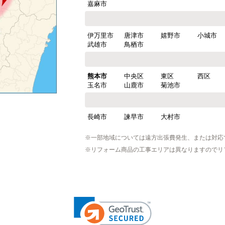
嘉麻市
伊万里市
唐津市
嬉野市
小城市
武雄市
鳥栖市
熊本市
中央区
東区
西区
玉名市
山鹿市
菊池市
長崎市
諫早市
大村市
※一部地域については遠方出張費発生、または対応
※リフォーム商品の工事エリアは異なりますのでリ