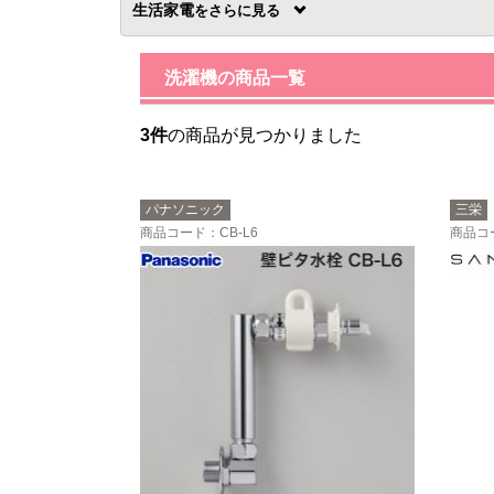
生活家電
を
洗濯機の商品一覧
3件
の商品が見つかりました
パナソニック
三栄
商品コード
：CB-L6
商品コ