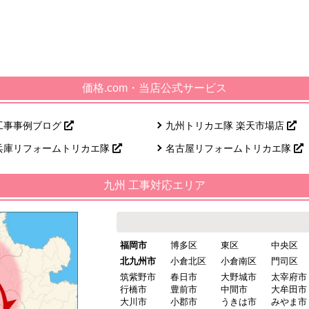
価格.com・当店公式サービス
工事事例ブログ
九州トリカエ隊 楽天市場店
兵庫リフォームトリカエ隊
名古屋リフォームトリカエ隊
九州 工事対応エリア
福岡市
博多区
東区
中央区
北九州市
小倉北区
小倉南区
門司区
筑紫野市
春日市
大野城市
太宰府市
行橋市
豊前市
中間市
大牟田市
大川市
小郡市
うきは市
みやま市