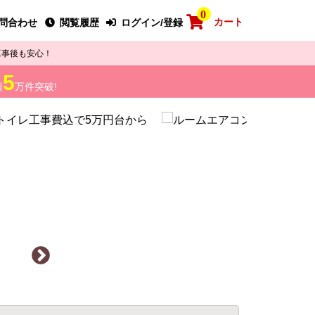
0
カート
問合わせ
閲覧履歴
ログイン/登録
工事後も安心！
5
績
万件突破!