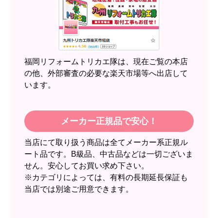
【このショップを選んだ理由は？】
近隣のショップでしっかりやってくれそうだった
から！
【注文からどのくらいで届きましたか？】
2週間
福岡リフォームトリカエ隊は、現在ご覧の本店
【その他感想・コメント】
の他、外部審査の必要な楽天市場等へ出店して
います。
スイートポテト頭
さん
2026年6月30日 23:50
メーカー正規品で安心！
欲しい商品をスムーズに注文できましたか？
当店にて取り扱う商品は全てメーカー系正規ル
はい
ート品です。B級品、中古品などは一切ございま
ショップからの連絡や対応は適切でしたか？
せん。安心してお買い求め下さい。
無回答
※カテゴリによっては、有料の長期延長保証も
当店では別途ご用意できます。
予定の期日までに商品が届きましたか？
はい