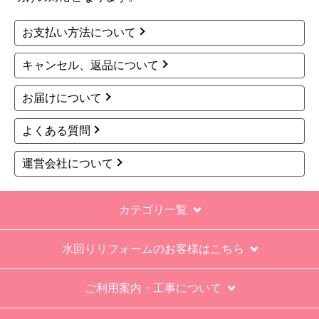
最初から名刺の提示も無く、どこの業者で名前が
お支払い方法について
なにかも分からない。少々不安である。
キャンセル、返品について
工事後は、初期設定や取り扱いの説明もなく、慌
てて引き上げる感じ。
お届けについて
保障期間の説明もHPとは違った。８年保証にして
よくある質問
いるがメーカー保証が３年追加になり１１年と説
明があった。HPにはメーカー保証期間も８年に含
運営会社について
むとなっていたが、どちらが正しいか分からな
い。
カテゴリ一覧
エアコン設置場所が２階だったので、どう考えて
も一人でかなえられる体力があると思えない、腰
水回りリフォームのお客様はこちら
が悪かったが室外機の荷揚げを手伝った。もし、
客先が高齢の女性だったらどうしたのか疑問。
ご利用案内・工事について
エアコン専門の担当べつにもう一人来て欲しかっ
た。