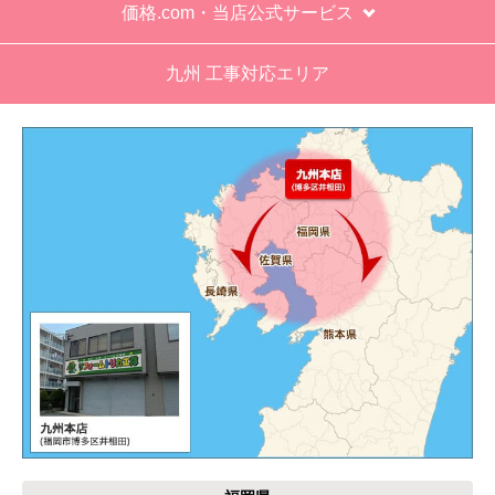
価格.com・当店公式サービス
工事業者からの連絡は電話かメールとなっていた
が、登録したメールアドレスではなく、ショート
九州 工事対応エリア
メールだとは知らず、確認できなかった。
エアコンが２００V対応型だが、同じ２００Vでも
業務用なのでコンセントの形状が違い、途中で工
事業者が買いに行く始末。注文時に形状の確認も
して欲しい。
別の部屋もお願いしたいと考えていたが、少々不
安があり要検討。
akagenoane
さん
2026年4月18日 21:30
欲しい商品をスムーズに注文できましたか？
はい