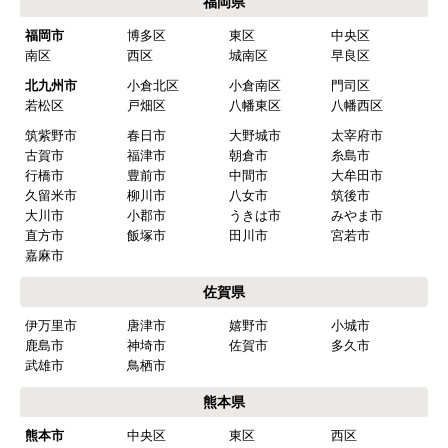
福岡県
ショップからの連絡や対応は適切でしたか？
福岡市
博多区
東区
中央区
はい
南区
西区
城南区
早良区
予定の期日までに商品が届きましたか？
北九州市
小倉北区
小倉南区
門司区
はい
若松区
戸畑区
八幡東区
八幡西区
筑紫野市
春日市
大野城市
太宰府市
商品の梱包は必要十分なものでしたか？
古賀市
福津市
朝倉市
糸島市
はい
行橋市
豊前市
中間市
大牟田市
久留米市
柳川市
八女市
筑後市
またこのショップを利用したいですか？
大川市
小郡市
うきは市
みやま市
はい
直方市
飯塚市
田川市
宮若市
嘉麻市
【注文商品】食器洗い機(食洗機) 【注
佐賀県
文時期】2026年03月頃（モバイルから）
伊万里市
唐津市
嬉野市
小城市
【このショップを選んだ理由は？】
鹿島市
神埼市
佐賀市
多久市
商品価格がお手頃だった
武雄市
鳥栖市
熊本県
【注文からどのくらいで届きましたか？】
熊本市
中央区
東区
西区
忘れました