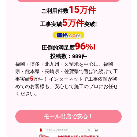
JodyH
さん
15
万件
ご利用件数
2026年7月3日 19:01
5
万件
工事実績
突破!
欲しい商品をスムーズに注文できましたか？
はい
ショップからの連絡や対応は適切でしたか？
96
%!
圧倒的満足度
はい
投稿数：
989
件
予定の期日までに商品が届きましたか？
福岡・博多・北九州・久留米を中心に、福岡
はい
県・熊本県・長崎県・佐賀県で選ばれ続けて工
5
事実績
万件！ インターネットで工事依頼が初
商品の梱包は必要十分なものでしたか？
めてのお客様も、安心して施工のプロにお任せ
はい
ください。
またこのショップを利用したいですか？
はい
モール出店で安心！
【注文商品】エアコン・クーラー 【注
文時期】2026年05月頃（モバイルから）