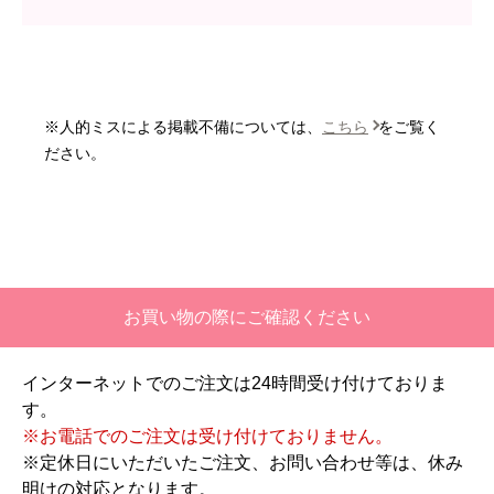
商品の梱包は必要十分なものでしたか？
はい
またこのショップを利用したいですか？
いいえ
※人的ミスによる掲載不備については、
こちら
をご覧く
【注文商品】エアコン・クーラー 【注
ださい。
文時期】2026年06月頃
【このショップを選んだ理由は？】
価格と評価が良かったから。
【注文からどのくらいで届きましたか？】
お買い物の際にご確認ください
二週間ほどです。
インターネットでのご注文は24時間受け付けておりま
【その他感想・コメント】
す。
工事対応は、１０点満点の３．５点。マイナス
※お電話でのご注文は受け付けておりません。
１．５点は、少々工事が雑。
※定休日にいただいたご注文、お問い合わせ等は、休み
過去の業者で一番最低。良かった点は、ただ一
明けの対応となります。
つ、愛想が良かったこと。