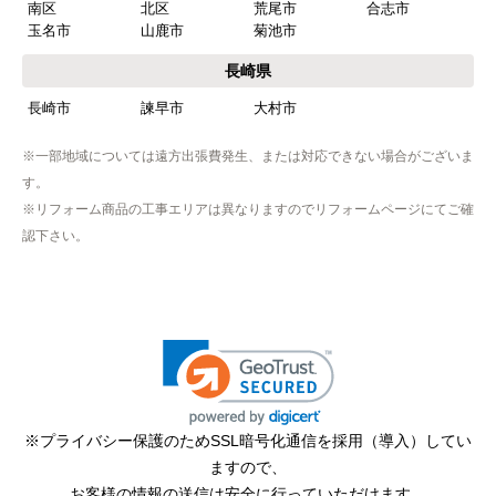
南区
北区
荒尾市
合志市
玉名市
山鹿市
菊池市
【その他感想・コメント】
工事は土曜日に申し込んだが、
長崎県
商品が事前郵送で受取日の時間指定ができなかっ
長崎市
諫早市
大村市
たので、仕事を1日休まなければならなかった。
※一部地域については遠方出張費発生、または対応できない場合がございま
す。
hisahisa229
さん
※リフォーム商品の工事エリアは異なりますのでリフォームページにてご確
2026年4月12日 22:19
認下さい。
欲しい商品をスムーズに注文できましたか？
はい
ショップからの連絡や対応は適切でしたか？
無回答
予定の期日までに商品が届きましたか？
はい
※プライバシー保護のためSSL暗号化通信を採用（導入）してい
ますので、
商品の梱包は必要十分なものでしたか？
お客様の情報の送信は安全に行っていただけます。