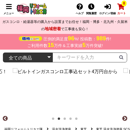
0
カート
メニュー
ヘルプ
閲覧履歴
ログイン/登録
ガスコンロ・給湯器等の購入から設置までお任せ！福岡・博多・北九州・久留米
地域密着
の
で工事後も安心！
96
989
圧倒的満足度
%! 投稿数：
件!
15
5
ご利用件数
万件＆工事実績
万件突破!
福岡リフォームトリカエ隊
温水洗浄便座
東芝
東芝 温水洗浄便座 SCS-