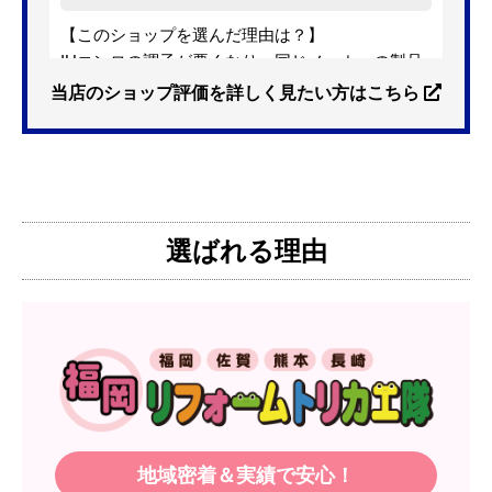
【このショップを選んだ理由は？】
IHコンロの調子が悪くなり、同じメーカーの製品
を探していました。ただ、3口から2口のものへ変
当店のショップ評価を詳しく見たい方はこちら
更を考えており、量販店へ行ったところ2口のもの
は需要が少なく製品によっては割高になるとのこ
とで3口を進められました。
そこで、福岡リフォームトリカエ隊で探したとこ
ろ、希望した製品が量販店よりかなり安い価格で
選ばれる理由
あったので購入いたしました。
【注文からどのくらいで届きましたか？】
1週間程度
【その他感想・コメント】
製品価格もですが、設置や保証なども充実してい
るので、今後も頼りになるショップの一つです。
地域密着＆実績で安心！