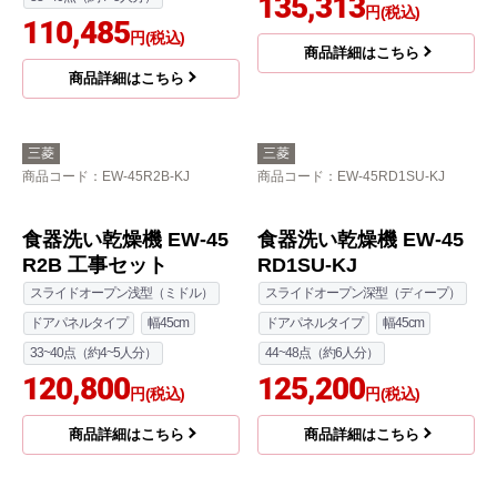
33~40点（約4~5人分）
90,097
商品詳細はこちら
円(税込)
商品詳細はこちら
三菱
パナソニック
商品コード
：EW-45R2SM-KJ
商品コード
：NP-45RD9S-KJ
45R2シリーズ 食器洗い
食器洗い乾燥機 NP-45R
乾燥機 EW-45R2SM 工
D9S工事セット
事セット
スライドオープン深型（ディープ）
スライドオープン浅型（ミドル）
ドアパネルタイプ
幅45cm
面材タイプ
幅45cm
44~48点（約6人分）
33~40点（約4~5人分）
135,313
円(税込)
110,485
円(税込)
商品詳細はこちら
商品詳細はこちら