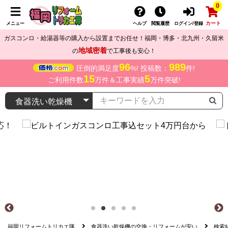
0
カート
メニュー
ヘルプ
閲覧履歴
ログイン/登録
ガスコンロ・給湯器等の購入から設置までお任せ！福岡・博多・北九州・久留米
地域密着
の
で工事後も安心！
96
989
圧倒的満足度
%! 投稿数：
件!
15
5
ご利用件数
万件＆工事実績
万件突破!
福岡リフォームトリカエ隊
食器洗い乾燥機の交換・リフォームが安い
検索