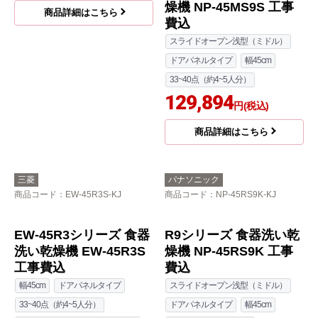
MC6T 工事セット
燥機 NP-45MS9S 工事
費込
奥行60cm
44~48点（約6人分）
スライドオープン浅型（ミドル）
化粧パネル一体型
ドアパネルタイプ
幅45cm
スライドオープン深型（ディープ）
33~40点（約4~5人分）
幅45cm
129,894
155,500
円(税込)
円(税込)
商品詳細はこちら
商品詳細はこちら
三菱
パナソニック
商品コード
：EW-45R3S-KJ
商品コード
：NP-45RS9K-KJ