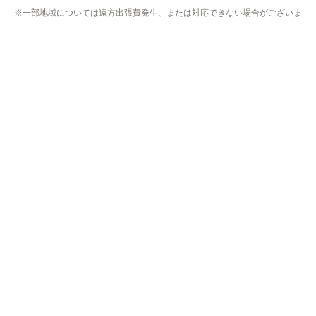
直方市
飯塚市
田川市
宮若市
嘉麻市
佐賀県
伊万里市
唐津市
嬉野市
小城市
鹿島市
神埼市
佐賀市
多久市
武雄市
鳥栖市
熊本県
熊本市
中央区
東区
西区
南区
北区
荒尾市
合志市
玉名市
山鹿市
菊池市
長崎県
長崎市
諫早市
大村市
※一部地域については遠方出張費発生、または対応できない場合がございま
す。
※リフォーム商品の工事エリアは異なりますのでリフォームページにてご確
認下さい。