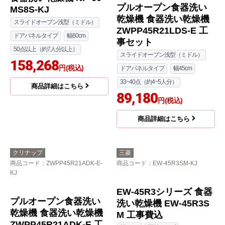
食器洗い乾燥機 NP-45R
食器洗い乾燥機 NP-45V
D9K工事セット
D9S工事セット
スライドオープン深型（ディープ）
スライドオープン深型（ディープ）
ドアパネルタイプ
幅45cm
ドアパネルタイプ
幅45cm
44~48点（約6人分）
44~48点（約6人分）
127,319
133,446
円(税込)
円(税込)
商品詳細はこちら
商品詳細はこちら
パナソニック
クリナップ
商品コード
：NP-60MS8S-KJ
商品コード
：ZWPP45R21LDS-E-
KJ
食器洗い乾燥機 NP-60
プルオープン食器洗い
MS8S-KJ
乾燥機 食器洗い乾燥機
スライドオープン浅型（ミドル）
ZWPP45R21LDS-E 工
ドアパネルタイプ
幅60cm
事セット
50点以上（約7人分以上）