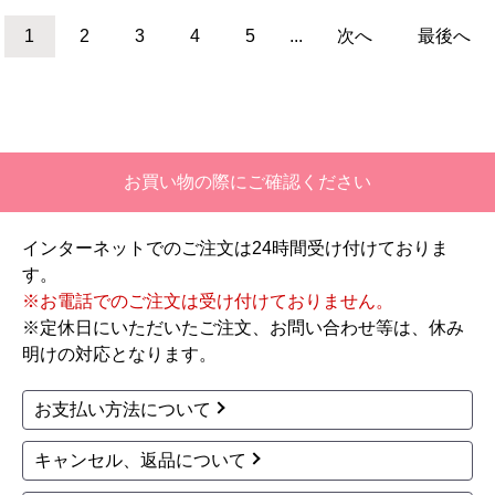
三菱
三菱
商品コード
：EW-45R2B-KJ
商品コード
：EW-45RD1SU-KJ
食器洗い乾燥機 EW-45
食器洗い乾燥機 EW-45
R2B 工事セット
RD1SU-KJ
スライドオープン浅型（ミドル）
スライドオープン深型（ディープ）
ドアパネルタイプ
幅45cm
ドアパネルタイプ
幅45cm
33~40点（約4~5人分）
44~48点（約6人分）
120,800
125,200
円(税込)
円(税込)
商品詳細はこちら
商品詳細はこちら
1
2
3
4
5
...
次へ
最後へ