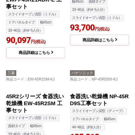
スライドオープン浅型（ミドル）
158,268
円(税込)
ドアパネルタイプ
幅45cm
33~40点（約4~5人分）
商品詳細はこちら
89,180
円(税込)
商品詳細はこちら
クリナップ
三菱
商品コード
：ZWPP45R21ADK-E-
商品コード
：EW-45R3SM-KJ
KJ
EW-45R3シリーズ 食器
プルオープン食器洗い
洗い乾燥機 EW-45R3S
乾燥機 食器洗い乾燥機
M 工事費込
ZWPP45R21ADK-E 工
幅45cm
面材タイプ
事セット
33~40点（約4~5人分）
スライドオープン浅型（ミドル）
スライドオープン浅型（ミドル）
ドアパネルタイプ
幅45cm
93,700
円(税込)