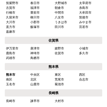
福岡県
福岡市
博多区
東区
中央区
南区
西区
城南区
早良区
北九州市
小倉北区
小倉南区
門司区
若松区
戸畑区
八幡東区
八幡西区
筑紫野市
春日市
大野城市
太宰府市
古賀市
福津市
朝倉市
糸島市
行橋市
豊前市
中間市
大牟田市
久留米市
柳川市
八女市
筑後市
大川市
小郡市
うきは市
みやま市