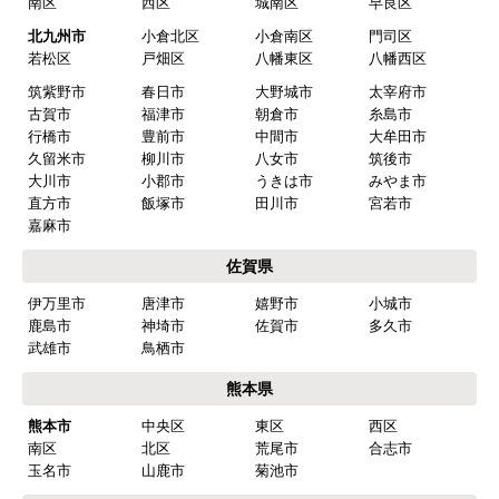
南区
西区
城南区
早良区
北九州市
小倉北区
小倉南区
門司区
若松区
戸畑区
八幡東区
八幡西区
筑紫野市
春日市
大野城市
太宰府市
古賀市
福津市
朝倉市
糸島市
行橋市
豊前市
中間市
大牟田市
久留米市
柳川市
八女市
筑後市
大川市
小郡市
うきは市
みやま市
直方市
飯塚市
田川市
宮若市
嘉麻市
佐賀県
伊万里市
唐津市
嬉野市
小城市
鹿島市
神埼市
佐賀市
多久市
武雄市
鳥栖市
熊本県
熊本市
中央区
東区
西区
南区
北区
荒尾市
合志市
玉名市
山鹿市
菊池市