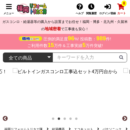
0
カート
メニュー
ヘルプ
閲覧履歴
ログイン/登録
ガスコンロ・給湯器等の購入から設置までお任せ！福岡・博多・北九州・久留米
地域密着
の
で工事後も安心！
96
989
圧倒的満足度
%! 投稿数：
件!
15
5
ご利用件数
万件＆工事実績
万件突破!
福岡リフォームトリカエ隊
給湯機器
エコキュート
パナソニック