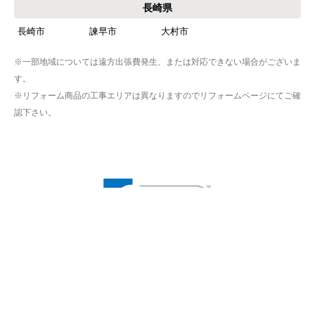
長崎県
長崎市
諫早市
大村市
※一部地域については遠方出張費発生、または対応できない場合がございま
す。
※リフォーム商品の工事エリアは異なりますのでリフォームページにてご確
認下さい。
※プライバシー保護のためSSL暗号化通信を採用（導入）してい
ますので、
お客様の情報の送信は安全に行っていただけます。