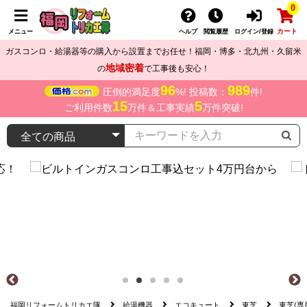
0
カート
メニュー
ヘルプ
閲覧履歴
ログイン/登録
ガスコンロ・給湯器等の購入から設置までお任せ！福岡・博多・北九州・久留米
地域密着
の
で工事後も安心！
96
989
圧倒的満足度
%! 投稿数：
件!
15
5
ご利用件数
万件＆工事実績
万件突破!
福岡リフォームトリカエ隊
給湯機器
エコキュート
東芝
東芝(専