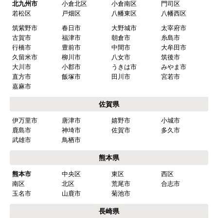
北九州市
小倉北区
小倉南区
門司区
若松区
戸畑区
八幡東区
八幡西区
筑紫野市
春日市
大野城市
太宰府市
古賀市
福津市
朝倉市
糸島市
行橋市
豊前市
中間市
大牟田市
久留米市
柳川市
八女市
筑後市
大川市
小郡市
うきは市
みやま市
直方市
飯塚市
田川市
宮若市
嘉麻市
佐賀県
伊万里市
唐津市
嬉野市
小城市
鹿島市
神埼市
佐賀市
多久市
武雄市
鳥栖市
熊本県
熊本市
中央区
東区
西区
南区
北区
荒尾市
合志市
玉名市
山鹿市
菊池市
長崎県