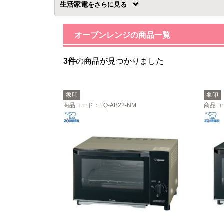
生活家電
を
オーブンレンジの商品一覧
3件
の商品が見つかりました
象印
象印
商品コード
：EQ-AB22-NM
商品コ