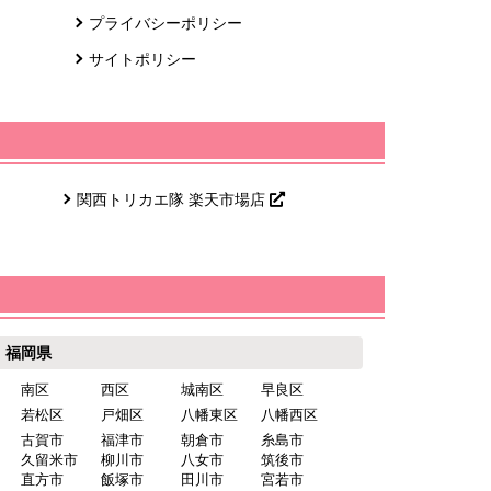
プライバシーポリシー
サイトポリシー
関西トリカエ隊 楽天市場店
福岡県
南区
西区
城南区
早良区
若松区
戸畑区
八幡東区
八幡西区
古賀市
福津市
朝倉市
糸島市
久留米市
柳川市
八女市
筑後市
直方市
飯塚市
田川市
宮若市