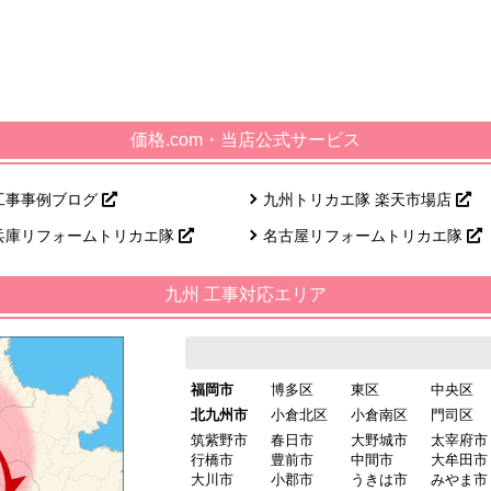
価格.com・当店公式サービス
工事事例ブログ
九州トリカエ隊 楽天市場店
兵庫リフォームトリカエ隊
名古屋リフォームトリカエ隊
九州 工事対応エリア
福岡市
博多区
東区
中央区
北九州市
小倉北区
小倉南区
門司区
筑紫野市
春日市
大野城市
太宰府市
行橋市
豊前市
中間市
大牟田市
大川市
小郡市
うきは市
みやま市