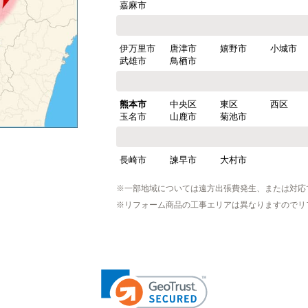
嘉麻市
伊万里市
唐津市
嬉野市
小城市
武雄市
鳥栖市
熊本市
中央区
東区
西区
玉名市
山鹿市
菊池市
長崎市
諫早市
大村市
※一部地域については遠方出張費発生、または対応
※リフォーム商品の工事エリアは異なりますのでリ