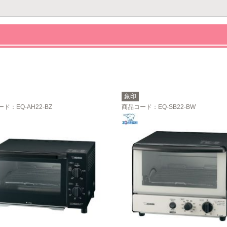
象印
ード
：EQ-AH22-BZ
商品コード
：EQ-SB22-BW