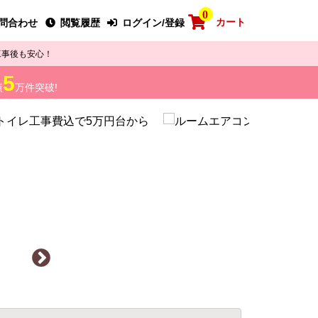
0
カート
問合わせ
閲覧履歴
ログイン/登録
工事後も安心！
5
績
万件突破!