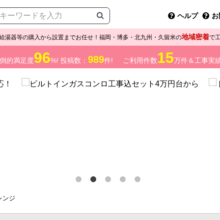
ヘルプ
お
地域密着
給湯器等の購入から設置までお任せ！福岡・博多・北九州・久留米の
で
96
15
989
倒的満足度
%! 投稿数：
件!
ご利用件数
万件＆工事実
レンジ