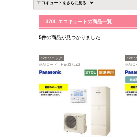
エコキュート
を
370L エコキュートの商品一覧
5件
の商品が見つかりました
パナソニック
パナ
商品コード
：HE-J37LZS
商品コ