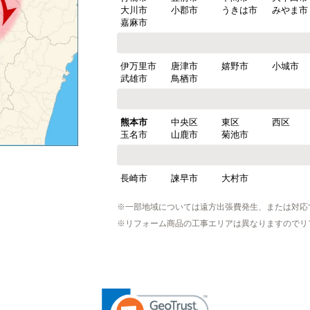
大川市
小郡市
うきは市
みやま市
嘉麻市
伊万里市
唐津市
嬉野市
小城市
武雄市
鳥栖市
熊本市
中央区
東区
西区
玉名市
山鹿市
菊池市
長崎市
諫早市
大村市
※一部地域については遠方出張費発生、または対応
※リフォーム商品の工事エリアは異なりますのでリ