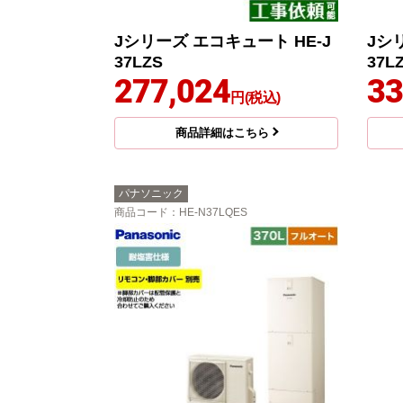
Jシリーズ エコキュート HE-J
Jシ
37LZS
37L
277,024
33
円(税込)
商品詳細はこちら
パナソニック
商品コード
：HE-N37LQES