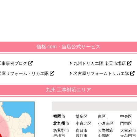
価格.com・当店公式サービス
工事事例ブログ
九州トリカエ隊 楽天市場店
兵庫リフォームトリカエ隊
名古屋リフォームトリカエ隊
九州 工事対応エリア
福岡市
博多区
東区
中央区
北九州市
小倉北区
小倉南区
門司区
筑紫野市
春日市
大野城市
太宰府市
行橋市
豊前市
中間市
大牟田市