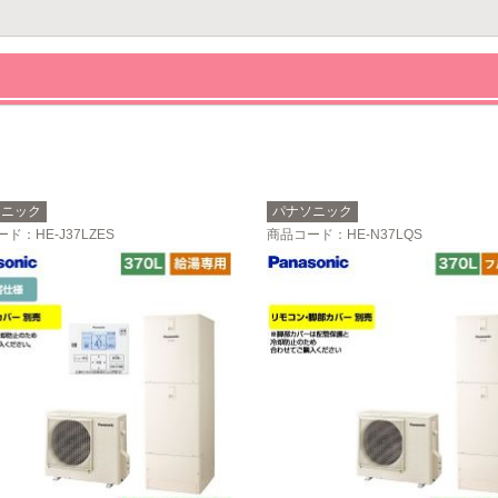
ソニック
パナソニック
ード
：HE-J37LZES
商品コード
：HE-N37LQS