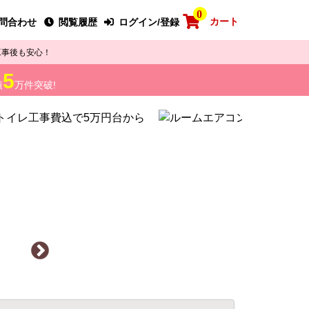
0
カート
問合わせ
閲覧履歴
ログイン/登録
工事後も安心！
5
績
万件突破!