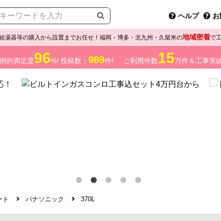
ヘルプ
お
地域密着
給湯器等の購入から設置までお任せ！福岡・博多・北九州・久留米の
で
96
15
989
倒的満足度
%! 投稿数：
件!
ご利用件数
万件＆工事実
ート
パナソニック
370L