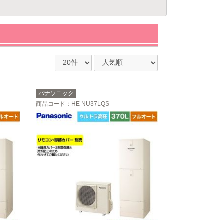
パナソニック
商品コード
：HE-NU37LQS