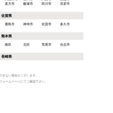
直方市
飯塚市
田川市
宮若市
佐賀県
鹿島市
神埼市
佐賀市
多久市
熊本県
南区
北区
荒尾市
合志市
長崎県
できない場合がございます。
フォームページにてご確認下さい。