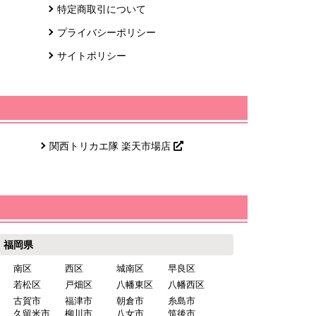
特定商取引について
プライバシーポリシー
サイトポリシー
関西トリカエ隊 楽天市場店
福岡県
南区
西区
城南区
早良区
若松区
戸畑区
八幡東区
八幡西区
古賀市
福津市
朝倉市
糸島市
久留米市
柳川市
八女市
筑後市