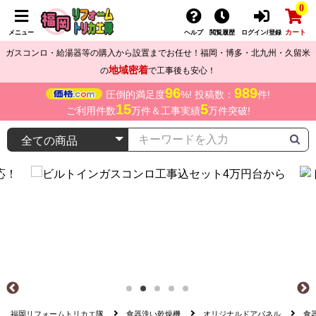
0
カート
メニュー
ヘルプ
閲覧履歴
ログイン/登録
ガスコンロ・給湯器等の購入から設置までお任せ！福岡・博多・北九州・久留米
地域密着
の
で工事後も安心！
96
989
圧倒的満足度
%! 投稿数：
件!
15
5
ご利用件数
万件＆工事実績
万件突破!
福岡リフォームトリカエ隊
食器洗い乾燥機
オリジナルドアパネル
食