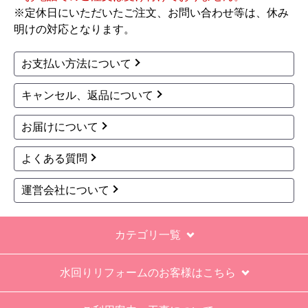
※定休日にいただいたご注文、お問い合わせ等は、休み
過去の業者で一番最低。良かった点は、ただ一
明けの対応となります。
つ、愛想が良かったこと。
最初から名刺の提示も無く、どこの業者で名前が
お支払い方法について
なにかも分からない。少々不安である。
キャンセル、返品について
工事後は、初期設定や取り扱いの説明もなく、慌
てて引き上げる感じ。
お届けについて
保障期間の説明もHPとは違った。８年保証にして
よくある質問
いるがメーカー保証が３年追加になり１１年と説
明があった。HPにはメーカー保証期間も８年に含
運営会社について
むとなっていたが、どちらが正しいか分からな
い。
カテゴリ一覧
エアコン設置場所が２階だったので、どう考えて
も一人でかなえられる体力があると思えない、腰
水回りリフォームのお客様はこちら
が悪かったが室外機の荷揚げを手伝った。もし、
客先が高齢の女性だったらどうしたのか疑問。