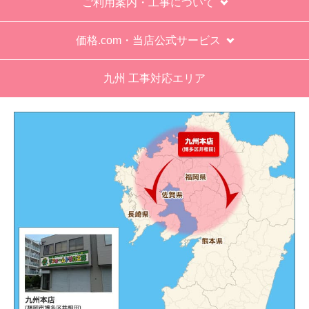
ご利用案内・工事について
エアコン専門の担当べつにもう一人来て欲しかっ
た。
価格.com・当店公式サービス
工事業者からの連絡は電話かメールとなっていた
が、登録したメールアドレスではなく、ショート
九州 工事対応エリア
メールだとは知らず、確認できなかった。
エアコンが２００V対応型だが、同じ２００Vでも
業務用なのでコンセントの形状が違い、途中で工
事業者が買いに行く始末。注文時に形状の確認も
して欲しい。
別の部屋もお願いしたいと考えていたが、少々不
安があり要検討。
akagenoane
さん
2026年4月18日 21:30