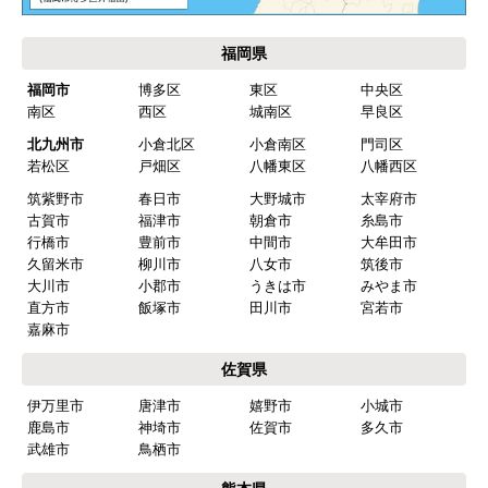
欲しい商品をスムーズに注文できましたか？
はい
福岡県
ショップからの連絡や対応は適切でしたか？
福岡市
博多区
東区
中央区
はい
南区
西区
城南区
早良区
予定の期日までに商品が届きましたか？
北九州市
小倉北区
小倉南区
門司区
はい
若松区
戸畑区
八幡東区
八幡西区
筑紫野市
春日市
大野城市
太宰府市
商品の梱包は必要十分なものでしたか？
古賀市
福津市
朝倉市
糸島市
はい
行橋市
豊前市
中間市
大牟田市
久留米市
柳川市
八女市
筑後市
またこのショップを利用したいですか？
大川市
小郡市
うきは市
みやま市
はい
直方市
飯塚市
田川市
宮若市
嘉麻市
【注文商品】食器洗い機(食洗機) 【注
佐賀県
文時期】2026年03月頃（モバイルから）
伊万里市
唐津市
嬉野市
小城市
【このショップを選んだ理由は？】
鹿島市
神埼市
佐賀市
多久市
商品価格がお手頃だった
武雄市
鳥栖市