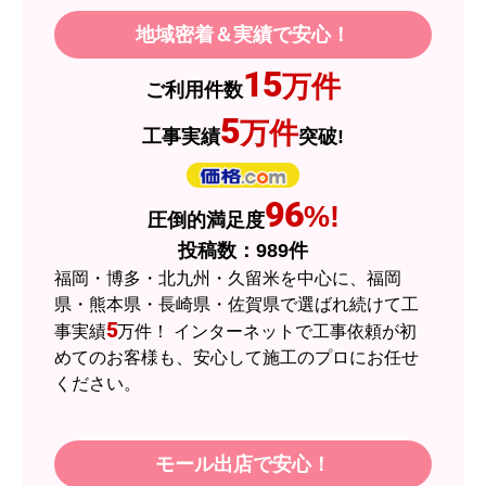
地域密着＆実績で安心！
JodyH
さん
15
万件
ご利用件数
2026年7月3日 19:01
5
万件
工事実績
突破!
欲しい商品をスムーズに注文できましたか？
はい
ショップからの連絡や対応は適切でしたか？
96
%!
圧倒的満足度
はい
投稿数：
989
件
予定の期日までに商品が届きましたか？
福岡・博多・北九州・久留米を中心に、福岡
はい
県・熊本県・長崎県・佐賀県で選ばれ続けて工
5
事実績
万件！ インターネットで工事依頼が初
商品の梱包は必要十分なものでしたか？
めてのお客様も、安心して施工のプロにお任せ
はい
ください。
またこのショップを利用したいですか？
はい
モール出店で安心！
【注文商品】エアコン・クーラー 【注