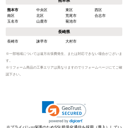
熊本県
【注文からどのくらいで届きましたか？】
熊本市
中央区
東区
西区
忘れました
南区
北区
荒尾市
合志市
玉名市
山鹿市
菊池市
【その他感想・コメント】
工事は土曜日に申し込んだが、
長崎県
商品が事前郵送で受取日の時間指定ができなかっ
長崎市
諫早市
大村市
たので、仕事を1日休まなければならなかった。
※一部地域については遠方出張費発生、または対応できない場合がございま
す。
hisahisa229
さん
※リフォーム商品の工事エリアは異なりますのでリフォームページにてご確
2026年4月12日 22:19
認下さい。
欲しい商品をスムーズに注文できましたか？
はい
ショップからの連絡や対応は適切でしたか？
無回答
予定の期日までに商品が届きましたか？
はい
※プライバシー保護のためSSL暗号化通信を採用（導入）してい