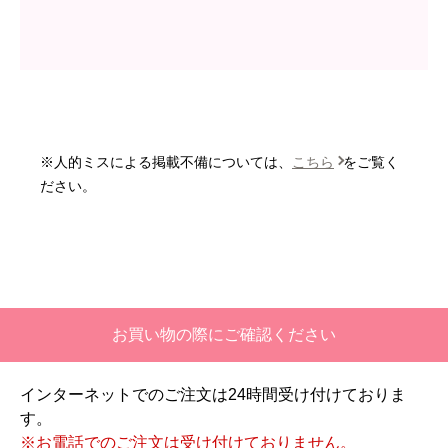
はい
商品の梱包は必要十分なものでしたか？
はい
またこのショップを利用したいですか？
いいえ
※人的ミスによる掲載不備については、
こちら
をご覧く
【注文商品】エアコン・クーラー 【注
ださい。
文時期】2026年06月頃
【このショップを選んだ理由は？】
価格と評価が良かったから。
【注文からどのくらいで届きましたか？】
お買い物の際にご確認ください
二週間ほどです。
インターネットでのご注文は24時間受け付けておりま
【その他感想・コメント】
す。
工事対応は、１０点満点の３．５点。マイナス
※お電話でのご注文は受け付けておりません。
１．５点は、少々工事が雑。