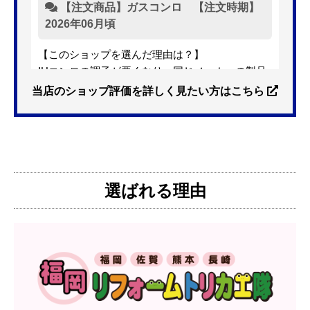
【注文商品】ガスコンロ 【注文時期】
2026年06月頃
【このショップを選んだ理由は？】
IHコンロの調子が悪くなり、同じメーカーの製品
を探していました。ただ、3口から2口のものへ変
当店のショップ評価を詳しく見たい方はこちら
更を考えており、量販店へ行ったところ2口のもの
は需要が少なく製品によっては割高になるとのこ
とで3口を進められました。
そこで、福岡リフォームトリカエ隊で探したとこ
ろ、希望した製品が量販店よりかなり安い価格で
選ばれる理由
あったので購入いたしました。
【注文からどのくらいで届きましたか？】
1週間程度
【その他感想・コメント】
製品価格もですが、設置や保証なども充実してい
るので、今後も頼りになるショップの一つです。