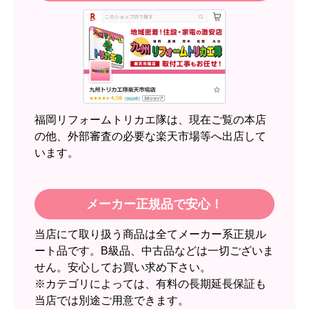
文時期】2026年05月頃（モバイルから）
【このショップを選んだ理由は？】
近隣のショップでしっかりやってくれそうだった
から！
【注文からどのくらいで届きましたか？】
2週間
福岡リフォームトリカエ隊は、現在ご覧の本店
【その他感想・コメント】
の他、外部審査の必要な楽天市場等へ出店して
います。
スイートポテト頭
さん
2026年6月30日 23:50
メーカー正規品で安心！
欲しい商品をスムーズに注文できましたか？
当店にて取り扱う商品は全てメーカー系正規ル
はい
ート品です。B級品、中古品などは一切ございま
ショップからの連絡や対応は適切でしたか？
せん。安心してお買い求め下さい。
無回答
※カテゴリによっては、有料の長期延長保証も
当店では別途ご用意できます。
予定の期日までに商品が届きましたか？