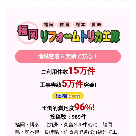
【注文からどのくらいで届きましたか？】
1週間程度
【その他感想・コメント】
製品価格もですが、設置や保証なども充実してい
るので、今後も頼りになるショップの一つです。
地域密着＆実績で安心！
JodyH
さん
15
万件
ご利用件数
2026年7月3日 19:01
5
万件
工事実績
突破!
欲しい商品をスムーズに注文できましたか？
はい
ショップからの連絡や対応は適切でしたか？
96
%!
圧倒的満足度
はい
投稿数：
989
件
予定の期日までに商品が届きましたか？
福岡・博多・北九州・久留米を中心に、福岡
はい
県・熊本県・長崎県・佐賀県で選ばれ続けて工