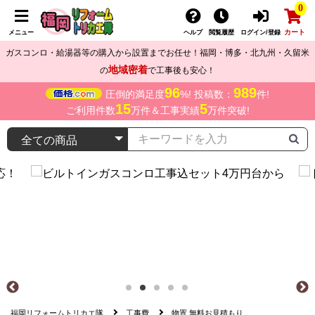
0
カート
メニュー
ヘルプ
閲覧履歴
ログイン/登録
ガスコンロ・給湯器等の購入から設置までお任せ！福岡・博多・北九州・久留米
地域密着
の
で工事後も安心！
96
989
圧倒的満足度
%! 投稿数：
件!
15
5
ご利用件数
万件＆工事実績
万件突破!
福岡リフォームトリカエ隊
工事費
物置 無料お見積もり