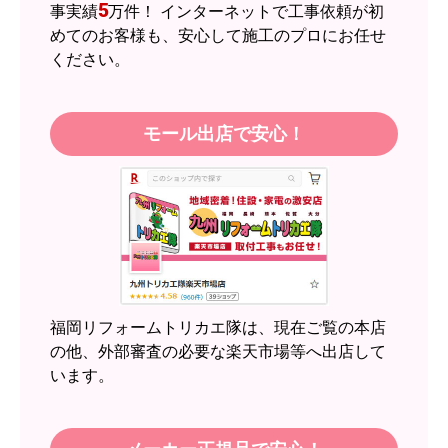
5
事実績
万件！ インターネットで工事依頼が初
商品の梱包は必要十分なものでしたか？
めてのお客様も、安心して施工のプロにお任せ
はい
ください。
またこのショップを利用したいですか？
はい
モール出店で安心！
【注文商品】エアコン・クーラー 【注
文時期】2026年05月頃（モバイルから）
【このショップを選んだ理由は？】
近隣のショップでしっかりやってくれそうだった
から！
【注文からどのくらいで届きましたか？】
2週間
福岡リフォームトリカエ隊は、現在ご覧の本店
【その他感想・コメント】
の他、外部審査の必要な楽天市場等へ出店して
います。
スイートポテト頭
さん
2026年6月30日 23:50