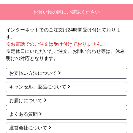
【注文からどのくらいで届きましたか？】
お買い物の際にご確認ください
二週間ほどです。
インターネットでのご注文は24時間受け付けておりま
【その他感想・コメント】
す。
工事対応は、１０点満点の３．５点。マイナス
※お電話でのご注文は受け付けておりません。
１．５点は、少々工事が雑。
※定休日にいただいたご注文、お問い合わせ等は、休み
過去の業者で一番最低。良かった点は、ただ一
明けの対応となります。
つ、愛想が良かったこと。
最初から名刺の提示も無く、どこの業者で名前が
お支払い方法について
なにかも分からない。少々不安である。
キャンセル、返品について
工事後は、初期設定や取り扱いの説明もなく、慌
てて引き上げる感じ。
お届けについて
保障期間の説明もHPとは違った。８年保証にして
よくある質問
いるがメーカー保証が３年追加になり１１年と説
明があった。HPにはメーカー保証期間も８年に含
運営会社について
むとなっていたが、どちらが正しいか分からな