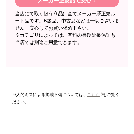
メーカー正規品で安心！
欲しい商品をスムーズに注文できましたか？
当店にて取り扱う商品は全てメーカー系正規ル
はい
ート品です。B級品、中古品などは一切ございま
ショップからの連絡や対応は適切でしたか？
せん。安心してお買い求め下さい。
無回答
※カテゴリによっては、有料の長期延長保証も
当店では別途ご用意できます。
予定の期日までに商品が届きましたか？
はい
商品の梱包は必要十分なものでしたか？
はい
またこのショップを利用したいですか？
いいえ
※人的ミスによる掲載不備については、
こちら
をご覧く
【注文商品】エアコン・クーラー 【注
ださい。
文時期】2026年06月頃
【このショップを選んだ理由は？】
価格と評価が良かったから。