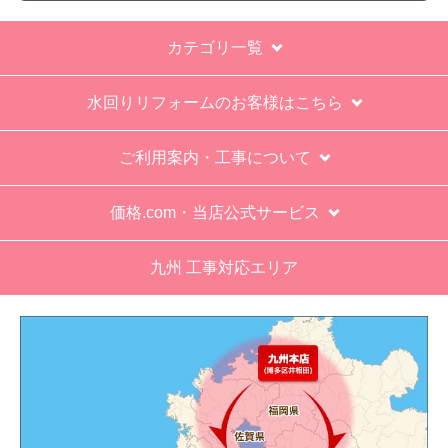
い。
カテゴリ一覧
エアコン設置場所が２階だったので、どう考えて
も一人でかなえられる体力があると思えない、腰
水回りリフォームのお客様はこちら
が悪かったが室外機の荷揚げを手伝った。もし、
客先が高齢の女性だったらどうしたのか疑問。
ご利用案内・工事について
エアコン専門の担当べつにもう一人来て欲しかっ
た。
価格.com・当店公式サービス
工事業者からの連絡は電話かメールとなっていた
が、登録したメールアドレスではなく、ショート
九州 工事対応エリア
メールだとは知らず、確認できなかった。
エアコンが２００V対応型だが、同じ２００Vでも
業務用なのでコンセントの形状が違い、途中で工
事業者が買いに行く始末。注文時に形状の確認も
して欲しい。
別の部屋もお願いしたいと考えていたが、少々不