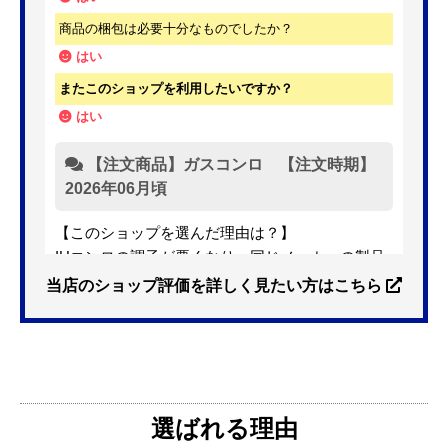
商品の梱包は必要十分なものでしたか？
はい
またこのショップを利用したいですか？
はい
【注文商品】ガスコンロ 【注文時期】
2026年06月頃
【このショップを選んだ理由は？】
IHコンロの調子が悪くなり、同じメーカーの製品
を探していました。ただ、3口から2口のものへ変
当店のショップ評価を詳しく見たい方はこちら
更を考えており、量販店へ行ったところ2口のもの
は需要が少なく製品によっては割高になるとのこ
とで3口を進められました。
そこで、福岡リフォームトリカエ隊で探したとこ
ろ、希望した製品が量販店よりかなり安い価格で
選ばれる理由
あったので購入いたしました。