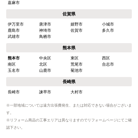
嘉麻市
【注文商品】食器洗い機(食洗機) 【注
佐賀県
文時期】2026年03月頃（モバイルから）
伊万里市
唐津市
嬉野市
小城市
【このショップを選んだ理由は？】
鹿島市
神埼市
佐賀市
多久市
商品価格がお手頃だった
武雄市
鳥栖市
熊本県
【注文からどのくらいで届きましたか？】
熊本市
中央区
東区
西区
忘れました
南区
北区
荒尾市
合志市
玉名市
山鹿市
菊池市
【その他感想・コメント】
工事は土曜日に申し込んだが、
長崎県
商品が事前郵送で受取日の時間指定ができなかっ
長崎市
諫早市
大村市
たので、仕事を1日休まなければならなかった。
※一部地域については遠方出張費発生、または対応できない場合がございま
す。
hisahisa229
さん
※リフォーム商品の工事エリアは異なりますのでリフォームページにてご確
2026年4月12日 22:19
認下さい。
欲しい商品をスムーズに注文できましたか？