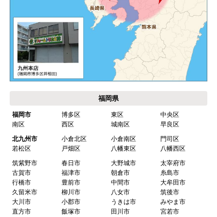
安があり要検討。
akagenoane
さん
2026年4月18日 21:30
欲しい商品をスムーズに注文できましたか？
はい
福岡県
ショップからの連絡や対応は適切でしたか？
福岡市
博多区
東区
中央区
はい
南区
西区
城南区
早良区
予定の期日までに商品が届きましたか？
北九州市
小倉北区
小倉南区
門司区
はい
若松区
戸畑区
八幡東区
八幡西区
筑紫野市
春日市
大野城市
太宰府市
商品の梱包は必要十分なものでしたか？
古賀市
福津市
朝倉市
糸島市
はい
行橋市
豊前市
中間市
大牟田市
久留米市
柳川市
八女市
筑後市
またこのショップを利用したいですか？
大川市
小郡市
うきは市
みやま市
はい
直方市
飯塚市
田川市
宮若市