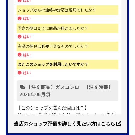
はい
ショップからの連絡や対応は適切でしたか？
はい
予定の期日までに商品が届きましたか？
はい
商品の梱包は必要十分なものでしたか？
はい
またこのショップを利用したいですか？
はい
【注文商品】ガスコンロ 【注文時期】
2026年06月頃
【このショップを選んだ理由は？】
IHコンロの調子が悪くなり、同じメーカーの製品
を探していました。ただ、3口から2口のものへ変
当店のショップ評価を詳しく見たい方はこちら
更を考えており、量販店へ行ったところ2口のもの