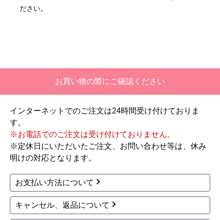
【注文商品】エアコン・クーラー 【注
ださい。
文時期】2026年06月頃
【このショップを選んだ理由は？】
価格と評価が良かったから。
【注文からどのくらいで届きましたか？】
お買い物の際にご確認ください
二週間ほどです。
インターネットでのご注文は24時間受け付けておりま
【その他感想・コメント】
す。
工事対応は、１０点満点の３．５点。マイナス
※お電話でのご注文は受け付けておりません。
１．５点は、少々工事が雑。
※定休日にいただいたご注文、お問い合わせ等は、休み
過去の業者で一番最低。良かった点は、ただ一
明けの対応となります。
つ、愛想が良かったこと。
最初から名刺の提示も無く、どこの業者で名前が
お支払い方法について
なにかも分からない。少々不安である。
キャンセル、返品について
工事後は、初期設定や取り扱いの説明もなく、慌
てて引き上げる感じ。