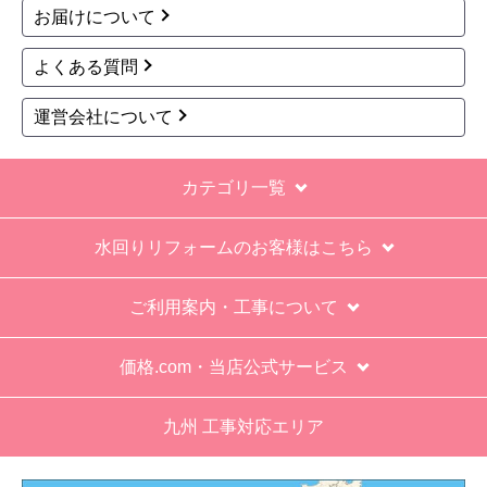
お届けについて
保障期間の説明もHPとは違った。８年保証にして
よくある質問
いるがメーカー保証が３年追加になり１１年と説
明があった。HPにはメーカー保証期間も８年に含
運営会社について
むとなっていたが、どちらが正しいか分からな
い。
カテゴリ一覧
エアコン設置場所が２階だったので、どう考えて
も一人でかなえられる体力があると思えない、腰
水回りリフォームのお客様はこちら
が悪かったが室外機の荷揚げを手伝った。もし、
客先が高齢の女性だったらどうしたのか疑問。
ご利用案内・工事について
エアコン専門の担当べつにもう一人来て欲しかっ
た。
価格.com・当店公式サービス
工事業者からの連絡は電話かメールとなっていた
が、登録したメールアドレスではなく、ショート
九州 工事対応エリア
メールだとは知らず、確認できなかった。