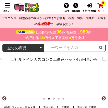
0
カート
メニュー
ヘルプ
閲覧履歴
ログイン/登録
ガスコンロ・給湯器等の購入から設置までお任せ！福岡・博多・北九州・久留米
地域密着
の
で工事後も安心！
96
989
圧倒的満足度
%! 投稿数：
件!
15
5
ご利用件数
万件＆工事実績
万件突破!
福岡リフォームトリカエ隊
洗面水栓
工事費
洗面水栓 工事費