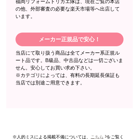
福岡リフォームトリカエ隊は、現在ご覧の本店
【その他感想・コメント】
の他、外部審査の必要な楽天市場等へ出店して
います。
スイートポテト頭
さん
2026年6月30日 23:50
メーカー正規品で安心！
欲しい商品をスムーズに注文できましたか？
当店にて取り扱う商品は全てメーカー系正規ル
はい
ート品です。B級品、中古品などは一切ございま
ショップからの連絡や対応は適切でしたか？
せん。安心してお買い求め下さい。
無回答
※カテゴリによっては、有料の長期延長保証も
当店では別途ご用意できます。
予定の期日までに商品が届きましたか？
はい
商品の梱包は必要十分なものでしたか？
はい
またこのショップを利用したいですか？
いいえ
※人的ミスによる掲載不備については、
こちら
をご覧く