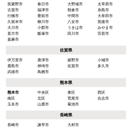
筑紫野市
春日市
大野城市
太宰府市
商品の梱包は必要十分なものでしたか？
古賀市
福津市
朝倉市
糸島市
はい
行橋市
豊前市
中間市
大牟田市
久留米市
柳川市
八女市
筑後市
またこのショップを利用したいですか？
大川市
小郡市
うきは市
みやま市
はい
直方市
飯塚市
田川市
宮若市
嘉麻市
【注文商品】食器洗い機(食洗機) 【注
佐賀県
文時期】2026年03月頃（モバイルから）
伊万里市
唐津市
嬉野市
小城市
【このショップを選んだ理由は？】
鹿島市
神埼市
佐賀市
多久市
商品価格がお手頃だった
武雄市
鳥栖市
熊本県
【注文からどのくらいで届きましたか？】
熊本市
中央区
東区
西区
忘れました
南区
北区
荒尾市
合志市
玉名市
山鹿市
菊池市
【その他感想・コメント】
工事は土曜日に申し込んだが、
長崎県
商品が事前郵送で受取日の時間指定ができなかっ
長崎市
諫早市
大村市
たので、仕事を1日休まなければならなかった。