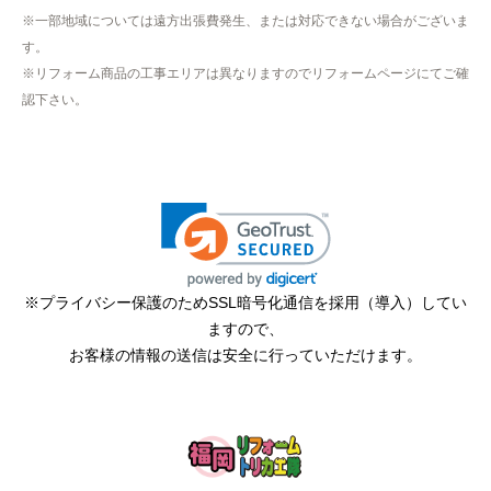
※一部地域については遠方出張費発生、または対応できない場合がございま
す。
hisahisa229
さん
※リフォーム商品の工事エリアは異なりますのでリフォームページにてご確
2026年4月12日 22:19
認下さい。
欲しい商品をスムーズに注文できましたか？
はい
ショップからの連絡や対応は適切でしたか？
無回答
予定の期日までに商品が届きましたか？
はい
※プライバシー保護のためSSL暗号化通信を採用（導入）してい
ますので、
商品の梱包は必要十分なものでしたか？
お客様の情報の送信は安全に行っていただけます。
はい
またこのショップを利用したいですか？
はい
【注文商品】エアコン・クーラー 【注