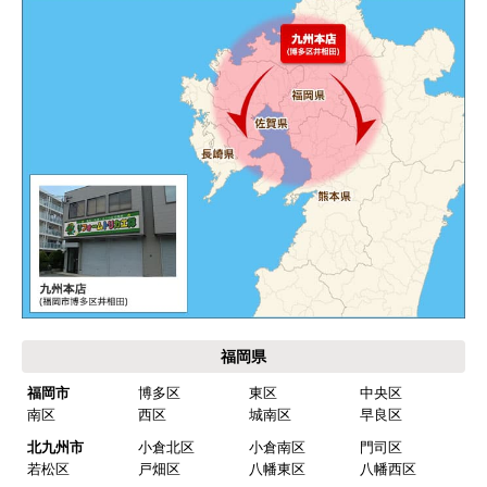
エアコンが２００V対応型だが、同じ２００Vでも
業務用なのでコンセントの形状が違い、途中で工
事業者が買いに行く始末。注文時に形状の確認も
して欲しい。
別の部屋もお願いしたいと考えていたが、少々不
安があり要検討。
akagenoane
さん
2026年4月18日 21:30
欲しい商品をスムーズに注文できましたか？
はい
福岡県
ショップからの連絡や対応は適切でしたか？
福岡市
博多区
東区
中央区
はい
南区
西区
城南区
早良区
予定の期日までに商品が届きましたか？
北九州市
小倉北区
小倉南区
門司区
はい
若松区
戸畑区
八幡東区
八幡西区