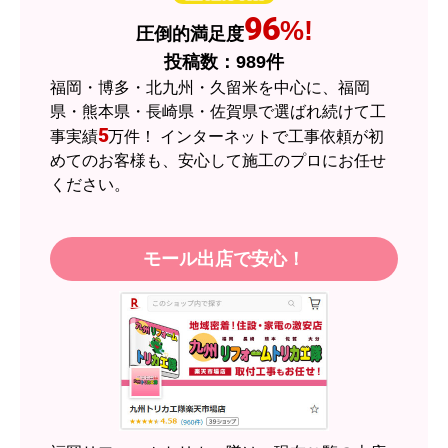
ショップからの連絡や対応は適切でしたか？
96
%!
圧倒的満足度
はい
投稿数：
989
件
予定の期日までに商品が届きましたか？
福岡・博多・北九州・久留米を中心に、福岡
はい
県・熊本県・長崎県・佐賀県で選ばれ続けて工
5
事実績
万件！ インターネットで工事依頼が初
商品の梱包は必要十分なものでしたか？
めてのお客様も、安心して施工のプロにお任せ
はい
ください。
またこのショップを利用したいですか？
はい
モール出店で安心！
【注文商品】エアコン・クーラー 【注
文時期】2026年05月頃（モバイルから）
【このショップを選んだ理由は？】
近隣のショップでしっかりやってくれそうだった
から！
【注文からどのくらいで届きましたか？】
2週間