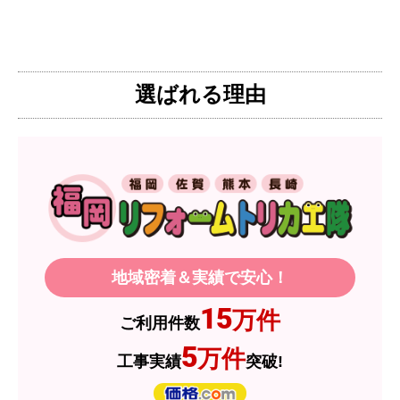
は需要が少なく製品によっては割高になるとのこ
とで3口を進められました。
そこで、福岡リフォームトリカエ隊で探したとこ
ろ、希望した製品が量販店よりかなり安い価格で
選ばれる理由
あったので購入いたしました。
【注文からどのくらいで届きましたか？】
1週間程度
【その他感想・コメント】
製品価格もですが、設置や保証なども充実してい
るので、今後も頼りになるショップの一つです。
地域密着＆実績で安心！
JodyH
さん
15
万件
ご利用件数
2026年7月3日 19:01
5
万件
工事実績
突破!
欲しい商品をスムーズに注文できましたか？
はい