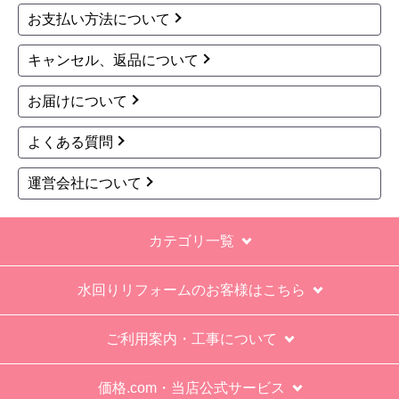
お支払い方法について
なにかも分からない。少々不安である。
キャンセル、返品について
工事後は、初期設定や取り扱いの説明もなく、慌
てて引き上げる感じ。
お届けについて
保障期間の説明もHPとは違った。８年保証にして
よくある質問
いるがメーカー保証が３年追加になり１１年と説
明があった。HPにはメーカー保証期間も８年に含
運営会社について
むとなっていたが、どちらが正しいか分からな
い。
カテゴリ一覧
エアコン設置場所が２階だったので、どう考えて
も一人でかなえられる体力があると思えない、腰
水回りリフォームのお客様はこちら
が悪かったが室外機の荷揚げを手伝った。もし、
客先が高齢の女性だったらどうしたのか疑問。
ご利用案内・工事について
エアコン専門の担当べつにもう一人来て欲しかっ
た。
価格.com・当店公式サービス