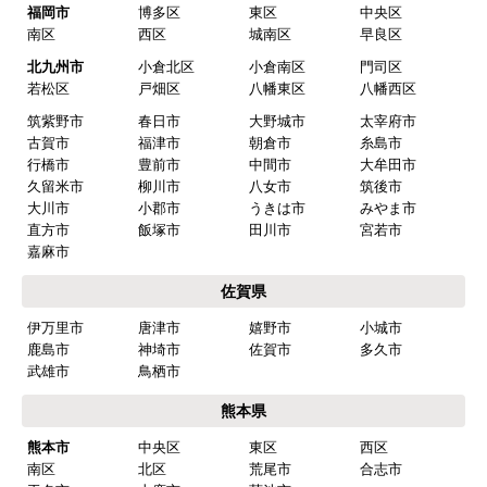
福岡市
博多区
東区
中央区
はい
南区
西区
城南区
早良区
予定の期日までに商品が届きましたか？
北九州市
小倉北区
小倉南区
門司区
はい
若松区
戸畑区
八幡東区
八幡西区
筑紫野市
春日市
大野城市
太宰府市
商品の梱包は必要十分なものでしたか？
古賀市
福津市
朝倉市
糸島市
はい
行橋市
豊前市
中間市
大牟田市
久留米市
柳川市
八女市
筑後市
またこのショップを利用したいですか？
大川市
小郡市
うきは市
みやま市
はい
直方市
飯塚市
田川市
宮若市
嘉麻市
【注文商品】食器洗い機(食洗機) 【注
佐賀県
文時期】2026年03月頃（モバイルから）
伊万里市
唐津市
嬉野市
小城市
【このショップを選んだ理由は？】
鹿島市
神埼市
佐賀市
多久市
商品価格がお手頃だった
武雄市
鳥栖市
熊本県
【注文からどのくらいで届きましたか？】
熊本市
中央区
東区
西区
忘れました
南区
北区
荒尾市
合志市