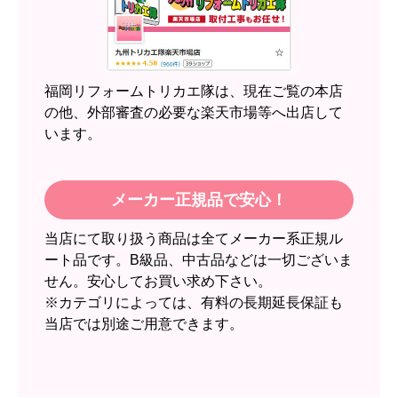
近隣のショップでしっかりやってくれそうだった
から！
【注文からどのくらいで届きましたか？】
2週間
福岡リフォームトリカエ隊は、現在ご覧の本店
【その他感想・コメント】
の他、外部審査の必要な楽天市場等へ出店して
います。
スイートポテト頭
さん
2026年6月30日 23:50
メーカー正規品で安心！
欲しい商品をスムーズに注文できましたか？
当店にて取り扱う商品は全てメーカー系正規ル
はい
ート品です。B級品、中古品などは一切ございま
ショップからの連絡や対応は適切でしたか？
せん。安心してお買い求め下さい。
無回答
※カテゴリによっては、有料の長期延長保証も
当店では別途ご用意できます。
予定の期日までに商品が届きましたか？
はい
商品の梱包は必要十分なものでしたか？