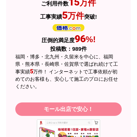
15
万件
ご利用件数
2026年7月3日 19:01
5
万件
工事実績
突破!
欲しい商品をスムーズに注文できましたか？
はい
ショップからの連絡や対応は適切でしたか？
96
%!
圧倒的満足度
はい
投稿数：
989
件
予定の期日までに商品が届きましたか？
福岡・博多・北九州・久留米を中心に、福岡
はい
県・熊本県・長崎県・佐賀県で選ばれ続けて工
5
事実績
万件！ インターネットで工事依頼が初
商品の梱包は必要十分なものでしたか？
めてのお客様も、安心して施工のプロにお任せ
はい
ください。
またこのショップを利用したいですか？
はい
モール出店で安心！
【注文商品】エアコン・クーラー 【注
文時期】2026年05月頃（モバイルから）
【このショップを選んだ理由は？】