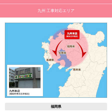
工事業者からの連絡は電話かメールとなっていた
が、登録したメールアドレスではなく、ショート
九州 工事対応エリア
メールだとは知らず、確認できなかった。
エアコンが２００V対応型だが、同じ２００Vでも
業務用なのでコンセントの形状が違い、途中で工
事業者が買いに行く始末。注文時に形状の確認も
して欲しい。
別の部屋もお願いしたいと考えていたが、少々不
安があり要検討。
akagenoane
さん
2026年4月18日 21:30
欲しい商品をスムーズに注文できましたか？
はい
福岡県
ショップからの連絡や対応は適切でしたか？