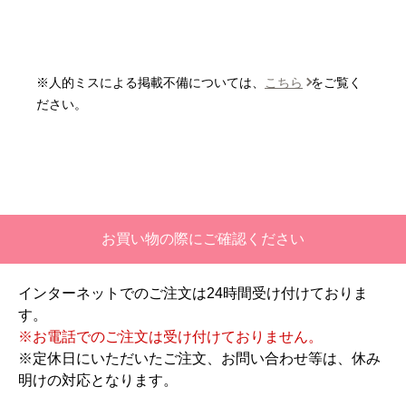
はい
またこのショップを利用したいですか？
いいえ
※人的ミスによる掲載不備については、
こちら
をご覧く
【注文商品】エアコン・クーラー 【注
ださい。
文時期】2026年06月頃
【このショップを選んだ理由は？】
価格と評価が良かったから。
【注文からどのくらいで届きましたか？】
お買い物の際にご確認ください
二週間ほどです。
インターネットでのご注文は24時間受け付けておりま
【その他感想・コメント】
す。
工事対応は、１０点満点の３．５点。マイナス
※お電話でのご注文は受け付けておりません。
１．５点は、少々工事が雑。
※定休日にいただいたご注文、お問い合わせ等は、休み
過去の業者で一番最低。良かった点は、ただ一
明けの対応となります。
つ、愛想が良かったこと。
最初から名刺の提示も無く、どこの業者で名前が