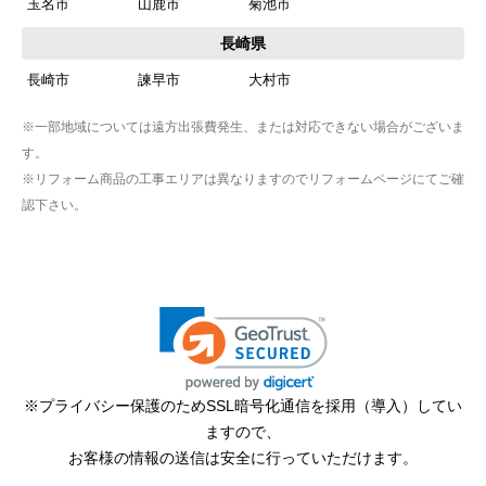
玉名市
山鹿市
菊池市
【その他感想・コメント】
工事は土曜日に申し込んだが、
長崎県
商品が事前郵送で受取日の時間指定ができなかっ
長崎市
諫早市
大村市
たので、仕事を1日休まなければならなかった。
※一部地域については遠方出張費発生、または対応できない場合がございま
す。
hisahisa229
さん
※リフォーム商品の工事エリアは異なりますのでリフォームページにてご確
2026年4月12日 22:19
認下さい。
欲しい商品をスムーズに注文できましたか？
はい
ショップからの連絡や対応は適切でしたか？
無回答
予定の期日までに商品が届きましたか？
はい
※プライバシー保護のためSSL暗号化通信を採用（導入）してい
ますので、
商品の梱包は必要十分なものでしたか？
お客様の情報の送信は安全に行っていただけます。
はい