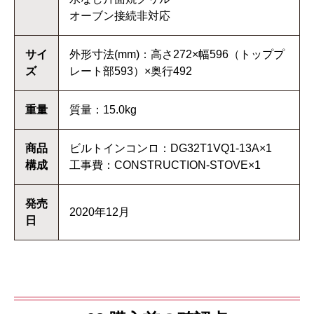
オーブン接続非対応
サイ
外形寸法(mm)：高さ272×幅596（トッププ
ズ
レート部593）×奥行492
重量
質量：15.0kg
商品
ビルトインコンロ：DG32T1VQ1-13A×1
構成
工事費：CONSTRUCTION-STOVE×1
発売
2020年12月
日