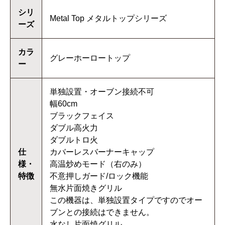
シリ
Metal Top メタルトップシリーズ
ーズ
カラ
グレーホーロートップ
ー
単独設置・オーブン接続不可
幅60cm
ブラックフェイス
ダブル高火力
ダブルトロ火
仕
カバーレスバーナーキャップ
様・
高温炒めモード（右のみ）
特徴
不意押しガード/ロック機能
無水片面焼きグリル
この機器は、単独設置タイプですのでオー
ブンとの接続はできません。
水なし片面焼グリル