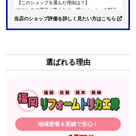
【このショップを選んだ理由は？】
IHコンロの調子が悪くなり、同じメーカーの製品
を探していました。ただ、3口から2口のものへ変
当店のショップ評価を詳しく見たい方はこちら
更を考えており、量販店へ行ったところ2口のもの
は需要が少なく製品によっては割高になるとのこ
とで3口を進められました。
そこで、福岡リフォームトリカエ隊で探したとこ
ろ、希望した製品が量販店よりかなり安い価格で
選ばれる理由
あったので購入いたしました。
【注文からどのくらいで届きましたか？】
1週間程度
【その他感想・コメント】
製品価格もですが、設置や保証なども充実してい
るので、今後も頼りになるショップの一つです。
地域密着＆実績で安心！
JodyH
さん