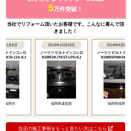
5
万件突破！
当社でリフォーム頂いたお客様です。こんなに喜んで頂
きました！
1月9日
2018年10月23日
2018年6月2日
トインコンロ
ノーリツ ビルトインコンロ
ノーリツ ビルトインコン
SI-13A-KJ
N3WF2KJTKST-LPG-KJ
N3WR5PWASKSTES
福岡市
福岡県遠賀郡
福岡県福岡市
当店の施工事例をもっと見たい方はこちら