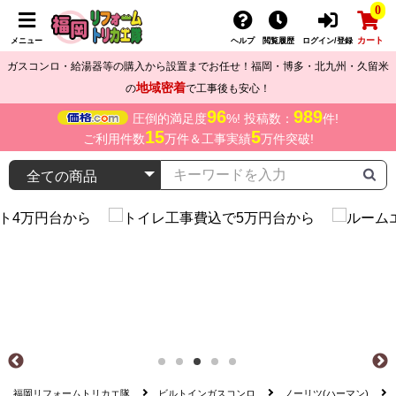
0
カート
メニュー
ヘルプ
閲覧履歴
ログイン/登録
ガスコンロ・給湯器等の購入から設置までお任せ！福岡・博多・北九州・久留米
地域密着
の
で工事後も安心！
96
989
圧倒的満足度
%! 投稿数：
件!
15
5
ご利用件数
万件＆工事実績
万件突破!
福岡リフォームトリカエ隊
ビルトインガスコンロ
ノーリツ(ハーマン)