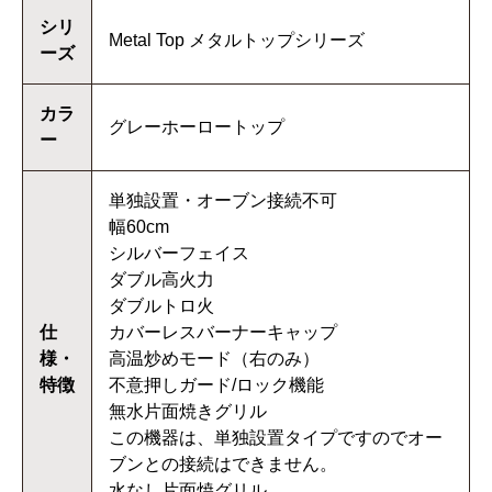
シリ
Metal Top メタルトップシリーズ
ーズ
カラ
グレーホーロートップ
ー
単独設置・オーブン接続不可
幅60cm
シルバーフェイス
ダブル高火力
ダブルトロ火
仕
カバーレスバーナーキャップ
様・
高温炒めモード（右のみ）
特徴
不意押しガード/ロック機能
無水片面焼きグリル
この機器は、単独設置タイプですのでオー
ブンとの接続はできません。
水なし片面焼グリル