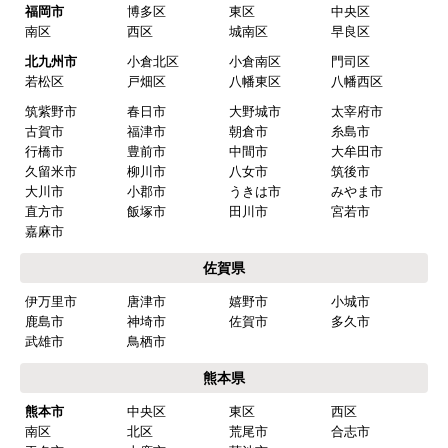
福岡市
博多区
東区
中央区
はい
南区
西区
城南区
早良区
予定の期日までに商品が届きましたか？
北九州市
小倉北区
小倉南区
門司区
はい
若松区
戸畑区
八幡東区
八幡西区
筑紫野市
春日市
大野城市
太宰府市
商品の梱包は必要十分なものでしたか？
古賀市
福津市
朝倉市
糸島市
はい
行橋市
豊前市
中間市
大牟田市
久留米市
柳川市
八女市
筑後市
またこのショップを利用したいですか？
大川市
小郡市
うきは市
みやま市
はい
直方市
飯塚市
田川市
宮若市
嘉麻市
【注文商品】食器洗い機(食洗機) 【注
佐賀県
文時期】2026年03月頃（モバイルから）
伊万里市
唐津市
嬉野市
小城市
【このショップを選んだ理由は？】
鹿島市
神埼市
佐賀市
多久市
商品価格がお手頃だった
武雄市
鳥栖市
熊本県
【注文からどのくらいで届きましたか？】
熊本市
中央区
東区
西区
忘れました
南区
北区
荒尾市
合志市