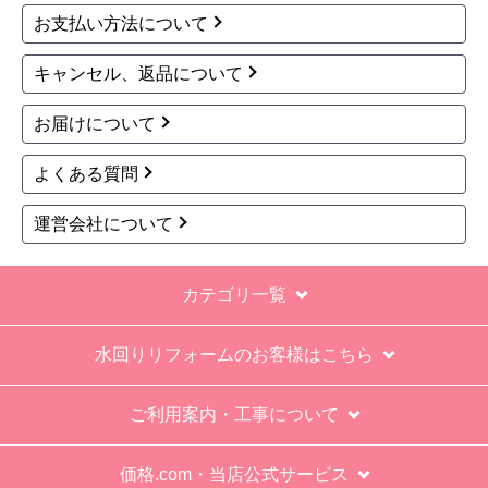
お支払い方法について
なにかも分からない。少々不安である。
キャンセル、返品について
工事後は、初期設定や取り扱いの説明もなく、慌
てて引き上げる感じ。
お届けについて
保障期間の説明もHPとは違った。８年保証にして
よくある質問
いるがメーカー保証が３年追加になり１１年と説
明があった。HPにはメーカー保証期間も８年に含
運営会社について
むとなっていたが、どちらが正しいか分からな
い。
カテゴリ一覧
エアコン設置場所が２階だったので、どう考えて
も一人でかなえられる体力があると思えない、腰
水回りリフォームのお客様はこちら
が悪かったが室外機の荷揚げを手伝った。もし、
客先が高齢の女性だったらどうしたのか疑問。
ご利用案内・工事について
エアコン専門の担当べつにもう一人来て欲しかっ
た。
価格.com・当店公式サービス