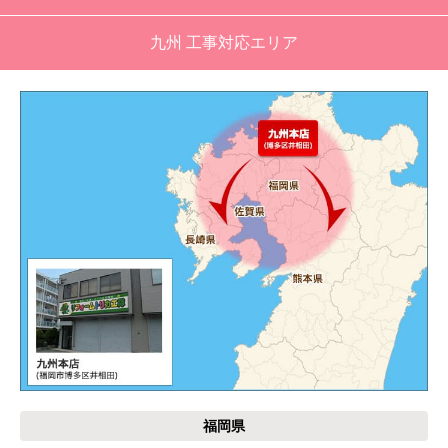
工事業者からの連絡は電話かメールとなっていた
が、登録したメールアドレスではなく、ショート
九州 工事対応エリア
メールだとは知らず、確認できなかった。
エアコンが２００V対応型だが、同じ２００Vでも
業務用なのでコンセントの形状が違い、途中で工
事業者が買いに行く始末。注文時に形状の確認も
して欲しい。
別の部屋もお願いしたいと考えていたが、少々不
安があり要検討。
akagenoane
さん
2026年4月18日 21:30
欲しい商品をスムーズに注文できましたか？
はい
福岡県
ショップからの連絡や対応は適切でしたか？