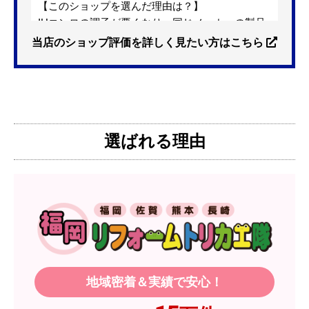
【このショップを選んだ理由は？】
IHコンロの調子が悪くなり、同じメーカーの製品
を探していました。ただ、3口から2口のものへ変
当店のショップ評価を詳しく見たい方はこちら
更を考えており、量販店へ行ったところ2口のもの
は需要が少なく製品によっては割高になるとのこ
とで3口を進められました。
そこで、福岡リフォームトリカエ隊で探したとこ
ろ、希望した製品が量販店よりかなり安い価格で
選ばれる理由
あったので購入いたしました。
【注文からどのくらいで届きましたか？】
1週間程度
【その他感想・コメント】
製品価格もですが、設置や保証なども充実してい
るので、今後も頼りになるショップの一つです。
地域密着＆実績で安心！
JodyH
さん