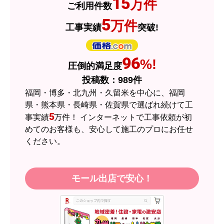
15
万件
ご利用件数
2026年7月3日 19:01
5
万件
工事実績
突破!
欲しい商品をスムーズに注文できましたか？
はい
ショップからの連絡や対応は適切でしたか？
96
%!
圧倒的満足度
はい
投稿数：
989
件
予定の期日までに商品が届きましたか？
福岡・博多・北九州・久留米を中心に、福岡
はい
県・熊本県・長崎県・佐賀県で選ばれ続けて工
5
事実績
万件！ インターネットで工事依頼が初
商品の梱包は必要十分なものでしたか？
めてのお客様も、安心して施工のプロにお任せ
はい
ください。
またこのショップを利用したいですか？
はい
モール出店で安心！
【注文商品】エアコン・クーラー 【注
文時期】2026年05月頃（モバイルから）
【このショップを選んだ理由は？】