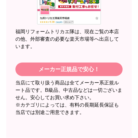
近隣のショップでしっかりやってくれそうだった
から！
【注文からどのくらいで届きましたか？】
2週間
福岡リフォームトリカエ隊は、現在ご覧の本店
【その他感想・コメント】
の他、外部審査の必要な楽天市場等へ出店して
います。
スイートポテト頭
さん
2026年6月30日 23:50
メーカー正規品で安心！
欲しい商品をスムーズに注文できましたか？
当店にて取り扱う商品は全てメーカー系正規ル
はい
ート品です。B級品、中古品などは一切ございま
ショップからの連絡や対応は適切でしたか？
せん。安心してお買い求め下さい。
無回答
※カテゴリによっては、有料の長期延長保証も
当店では別途ご用意できます。
予定の期日までに商品が届きましたか？
はい
商品の梱包は必要十分なものでしたか？