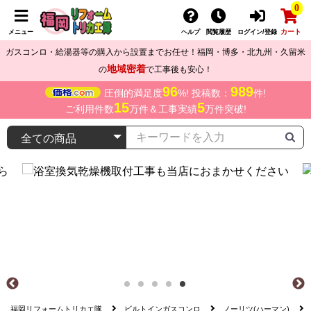
0
カート
メニュー
ヘルプ
閲覧履歴
ログイン/登録
ガスコンロ・給湯器等の購入から設置までお任せ！福岡・博多・北九州・久留米
地域密着
の
で工事後も安心！
96
989
圧倒的満足度
%! 投稿数：
件!
15
5
ご利用件数
万件＆工事実績
万件突破!
福岡リフォームトリカエ隊
ビルトインガスコンロ
ノーリツ(ハーマン)