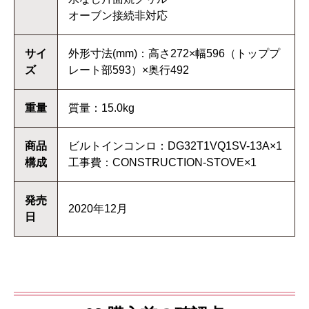
オーブン接続非対応
サイ
外形寸法(mm)：高さ272×幅596（トッププ
ズ
レート部593）×奥行492
重量
質量：15.0kg
商品
ビルトインコンロ：DG32T1VQ1SV-13A×1
構成
工事費：CONSTRUCTION-STOVE×1
発売
2020年12月
日