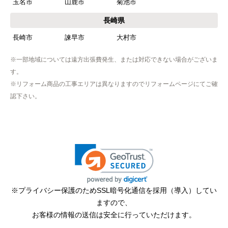
玉名市
山鹿市
菊池市
【その他感想・コメント】
工事は土曜日に申し込んだが、
長崎県
商品が事前郵送で受取日の時間指定ができなかっ
長崎市
諫早市
大村市
たので、仕事を1日休まなければならなかった。
※一部地域については遠方出張費発生、または対応できない場合がございま
す。
hisahisa229
さん
※リフォーム商品の工事エリアは異なりますのでリフォームページにてご確
2026年4月12日 22:19
認下さい。
欲しい商品をスムーズに注文できましたか？
はい
ショップからの連絡や対応は適切でしたか？
無回答
予定の期日までに商品が届きましたか？
はい
※プライバシー保護のためSSL暗号化通信を採用（導入）してい
ますので、
商品の梱包は必要十分なものでしたか？
お客様の情報の送信は安全に行っていただけます。
はい