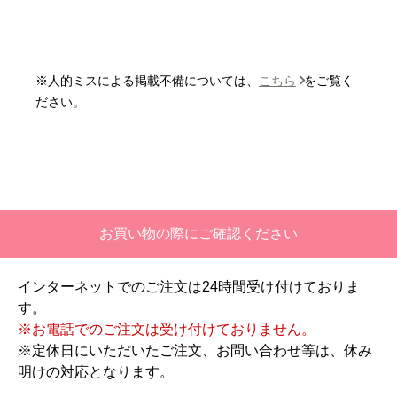
はい
またこのショップを利用したいですか？
いいえ
※人的ミスによる掲載不備については、
こちら
をご覧く
【注文商品】エアコン・クーラー 【注
ださい。
文時期】2026年06月頃
【このショップを選んだ理由は？】
価格と評価が良かったから。
【注文からどのくらいで届きましたか？】
お買い物の際にご確認ください
二週間ほどです。
インターネットでのご注文は24時間受け付けておりま
【その他感想・コメント】
す。
工事対応は、１０点満点の３．５点。マイナス
※お電話でのご注文は受け付けておりません。
１．５点は、少々工事が雑。
※定休日にいただいたご注文、お問い合わせ等は、休み
過去の業者で一番最低。良かった点は、ただ一
明けの対応となります。
つ、愛想が良かったこと。
最初から名刺の提示も無く、どこの業者で名前が