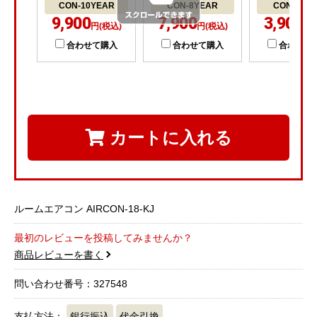
CON-10YEAR
CON-8YEAR
CON-5YE
9,900
7,900
3,900
円(税込)
円(税込)
円(
合わせて購入
合わせて購入
合わせて
カートに入れる
ルームエアコン AIRCON-18-KJ
最初のレビューを投稿してみませんか？
商品レビューを書く
問い合わせ番号：327548
支払方法：
銀行振込
代金引換