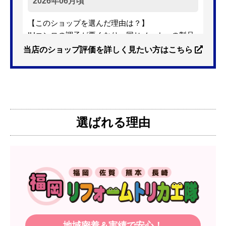
2026年06月頃
【このショップを選んだ理由は？】
IHコンロの調子が悪くなり、同じメーカーの製品
を探していました。ただ、3口から2口のものへ変
当店のショップ評価を詳しく見たい方はこちら
更を考えており、量販店へ行ったところ2口のもの
は需要が少なく製品によっては割高になるとのこ
とで3口を進められました。
そこで、福岡リフォームトリカエ隊で探したとこ
ろ、希望した製品が量販店よりかなり安い価格で
選ばれる理由
あったので購入いたしました。
【注文からどのくらいで届きましたか？】
1週間程度
【その他感想・コメント】
製品価格もですが、設置や保証なども充実してい
るので、今後も頼りになるショップの一つです。
地域密着＆実績で安心！