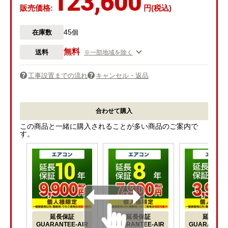
123,600
販売価格:
円(税込)
45
在庫数
個
無料
送料
※一部地域を除く
工事設置までの流れ
キャンセル・返品
合わせて購入
この商品と一緒に購入されることが多い商品のご案内で
す。
延長保証
延長保証
延長保証
GUARANTEE-AIR
GUARANTEE-AIR
GUARANTEE