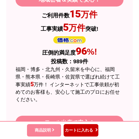
JodyH
さん
15
万件
ご利用件数
2026年7月3日 19:01
5
万件
工事実績
突破!
欲しい商品をスムーズに注文できましたか？
はい
ショップからの連絡や対応は適切でしたか？
96
%!
圧倒的満足度
はい
投稿数：
989
件
予定の期日までに商品が届きましたか？
福岡・博多・北九州・久留米を中心に、福岡
はい
県・熊本県・長崎県・佐賀県で選ばれ続けて工
5
事実績
万件！ インターネットで工事依頼が初
商品の梱包は必要十分なものでしたか？
めてのお客様も、安心して施工のプロにお任せ
はい
ください。
またこのショップを利用したいですか？
はい
モール出店で安心！
【注文商品】エアコン・クーラー 【注
商品説明
カートに入れる
文時期】2026年05月頃（モバイルから）