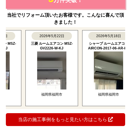
当社でリフォーム頂いたお客様です。こんなに喜んで頂
きました！
2026年5月22日
2026年5月18日
SZ-
三菱 ルームエアコン MSZ-
シャープ ルームエアコン
J
GV2226-W-KJ
AIRCON-2017-06-AR-KJ
福岡県福岡市
福岡県福岡市
当店の施工事例をもっと見たい方はこちら