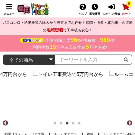
0
カート
メニュー
ヘルプ
閲覧履歴
ログイン/登録
ガスコンロ・給湯器等の購入から設置までお任せ！福岡・博多・北九州・久留米
地域密着
の
で工事後も安心！
96
989
圧倒的満足度
%! 投稿数：
件!
15
5
ご利用件数
万件＆工事実績
万件突破!
福岡リフォームトリカエ隊
ルームエアコン
福袋
ルームエアコン AIRC