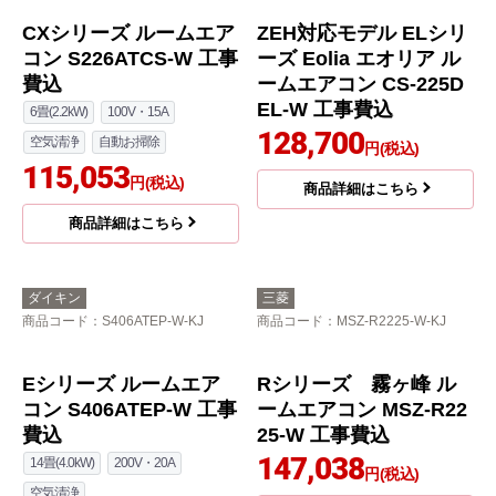
CXシリーズ ルームエア
ZEH対応モデル ELシリ
コン S226ATCS-W 工事
ーズ Eolia エオリア ル
費込
ームエアコン CS-225D
EL-W 工事費込
6畳(2.2kW)
100V・15A
128,700
空気清浄
自動お掃除
円(税込)
115,053
円(税込)
商品詳細はこちら
商品詳細はこちら
ダイキン
三菱
商品コード
：S406ATEP-W-KJ
商品コード
：MSZ-R2225-W-KJ
Eシリーズ ルームエア
Rシリーズ 霧ヶ峰 ル
コン S406ATEP-W 工事
ームエアコン MSZ-R22
費込
25-W 工事費込
147,038
14畳(4.0kW)
200V・20A
円(税込)
空気清浄