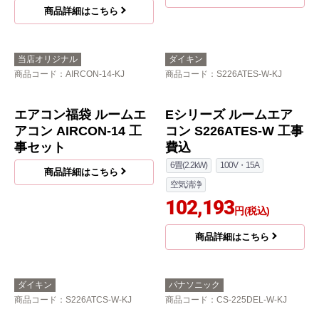
商品詳細はこちら
当店オリジナル
ダイキン
商品コード
：AIRCON-14-KJ
商品コード
：S226ATES-W-KJ
エアコン福袋 ルームエ
Eシリーズ ルームエア
アコン AIRCON-14 工
コン S226ATES-W 工事
事セット
費込
6畳(2.2kW)
100V・15A
商品詳細はこちら
空気清浄
102,193
円(税込)
商品詳細はこちら
ダイキン
パナソニック
商品コード
：S226ATCS-W-KJ
商品コード
：CS-225DEL-W-KJ