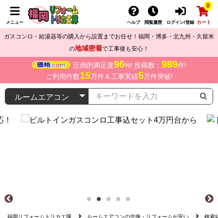
0
カート
メニュー
ヘルプ
閲覧履歴
ログイン/登録
ガスコンロ・給湯器等の購入から設置までお任せ！福岡・博多・北九州・久留米
地域密着
の
で工事後も安心！
96
989
圧倒的満足度
%! 投稿数：
件!
15
5
ご利用件数
万件＆工事実績
万件突破!
福岡リフォームトリカエ隊
ルームエアコンの交換・リフォームが安い
検索