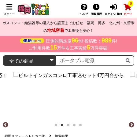
0
カート
メニュー
ヘルプ
閲覧履歴
ログイン/登録
ガスコンロ・給湯器等の購入から設置までお任せ！福岡・博多・北九州・久留米
地域密着
の
で工事後も安心！
96
989
圧倒的満足度
%! 投稿数：
件!
15
5
ご利用件数
万件＆工事実績
万件突破!
福岡リフォームトリカエ隊
検索結果