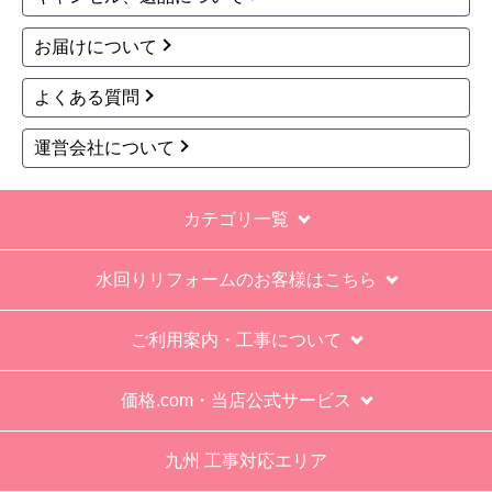
商品コード
：RUX-A2406W-A-E-
商品コード
：RUX-A2406W-A-E-
LPG
13A
RUX-Aシリーズ ガス給
RUX-Aシリーズ ガス給
湯器 従来型 RUX-A240
湯器 従来型 RUX-A240
6W-A-E-LPG
6W-A-E-13A
44,124
44,124
円(税込)
円(税込)
商品詳細はこちら
商品詳細はこちら
1
2
3
次へ
お買い物の際にご確認ください