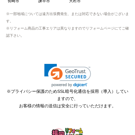
福岡県
福岡市
博多区
東区
中央区
南区
西区
城南区
早良区
北九州市
小倉北区
小倉南区
門司区
若松区
戸畑区
八幡東区
八幡西区
筑紫野市
春日市
大野城市
太宰府市
古賀市
福津市
朝倉市
糸島市
行橋市
豊前市
中間市
大牟田市
久留米市
柳川市
八女市
筑後市
大川市
小郡市
うきは市
みやま市
直方市
飯塚市
田川市
宮若市
嘉麻市
佐賀県