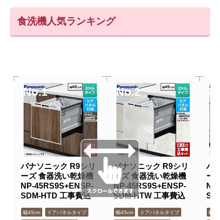
食洗機人気ランキング
当店人気
当店人気
当
No.1
No.2
N
パナソニック R9シリ
パナソニック R9シリ
パナ
ーズ 食器洗い乾燥機
ーズ 食器洗い乾燥機
ー
NP-45RS9S+ENSP-
NP-45RS9S+ENSP-
NP
SDM-HTD 工事費込
SDM-HTW 工事費込
SD
幅45cm
ドアパネルタイプ
幅45cm
ドアパネルタイプ
幅45