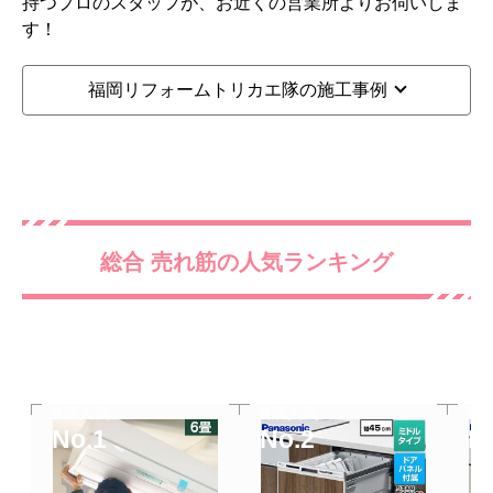
持つプロのスタッフが、お近くの営業所よりお伺いしま
す！
福岡リフォームトリカエ隊の施工事例
総合 売れ筋の人気ランキング
当店人気
当店人気
当
No.1
No.2
N