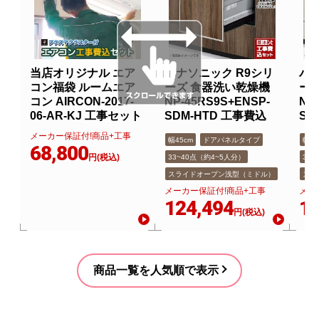
当店オリジナル エア
パナソニック R9シリ
パナ
コン福袋 ルームエア
ーズ 食器洗い乾燥機
ー
コン AIRCON-2017-
NP-45RS9S+ENSP-
NP
06-AR-KJ 工事セット
SDM-HTD 工事費込
SD
メーカー保証付!商品+工事
幅45cm
ドアパネルタイプ
幅45
68,800
円(税込)
33~40点（約4~5人分）
33
スライドオープン浅型（ミドル）
スラ
メーカー保証付!商品+工事
メー
124,494
12
円(税込)
商品一覧を人気順で表示