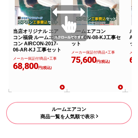
当店オリジナル エア
ルームエアコン
ル
コン福袋 ルームエア
AIRCON-08-KJ工事セ
AI
コン AIRCON-2017-
ット
ッ
06-AR-KJ 工事セット
メーカー保証付!商品+工事
メー
75,600
67
メーカー保証付!商品+工事
円(税込)
68,800
円(税込)
ルームエアコン
商品一覧を人気順で表示