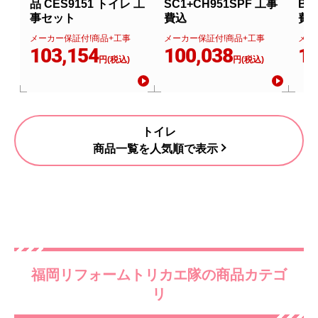
品 CES9151 トイレ 工
SC1+CH951SPF 工事
BN
事セット
費込
費
メーカー保証付!商品+工事
メーカー保証付!商品+工事
メー
103,154
100,038
11
円(税込)
円(税込)
トイレ
商品一覧を人気順で表示
福岡リフォームトリカエ隊の商品カテゴ
リ