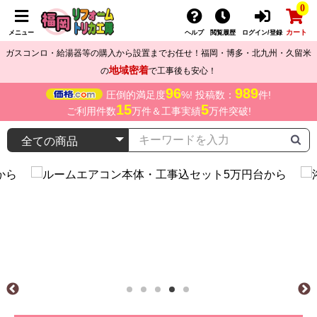
0
カート
メニュー
ヘルプ
閲覧履歴
ログイン/登録
ガスコンロ・給湯器等の購入から設置までお任せ！福岡・博多・北九州・久留米
地域密着
の
で工事後も安心！
96
989
圧倒的満足度
%! 投稿数：
件!
15
5
ご利用件数
万件＆工事実績
万件突破!