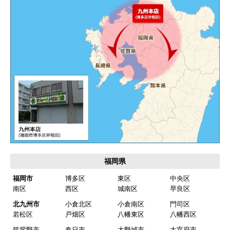
エアコンが２００V対応型だが、同じ２００Vでも
業務用なのでコンセントの形状が違い、途中で工
事業者が買いに行く始末。注文時に形状の確認も
して欲しい。
別の部屋もお願いしたいと考えていたが、少々不
安があり要検討。
akagenoane
さん
2026年4月18日 21:30
欲しい商品をスムーズに注文できましたか？
福岡県
はい
福岡市
博多区
東区
中央区
南区
西区
城南区
早良区
ショップからの連絡や対応は適切でしたか？
はい
北九州市
小倉北区
小倉南区
門司区
若松区
戸畑区
八幡東区
八幡西区
予定の期日までに商品が届きましたか？
筑紫野市
春日市
大野城市
太宰府市