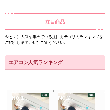
注目商品
今とくに人気を集めている注目カテゴリのランキングを
ご紹介します。ぜひご覧ください。
エアコン人気ランキング
当店人気
当店人気
当
No.1
No.2
N