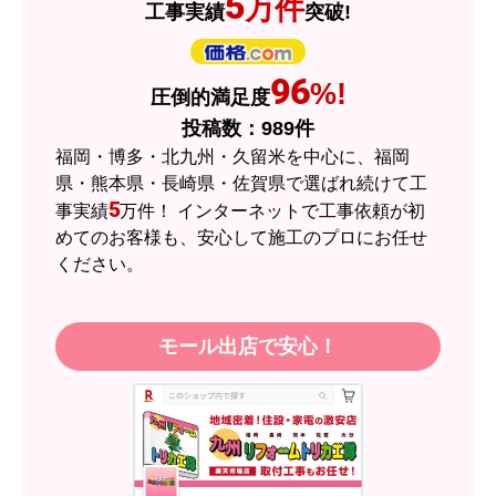
5
万件
工事実績
突破!
はい
ショップからの連絡や対応は適切でしたか？
はい
96
%!
圧倒的満足度
予定の期日までに商品が届きましたか？
投稿数：
989
件
はい
福岡・博多・北九州・久留米を中心に、福岡
商品の梱包は必要十分なものでしたか？
県・熊本県・長崎県・佐賀県で選ばれ続けて工
5
事実績
万件！ インターネットで工事依頼が初
はい
めてのお客様も、安心して施工のプロにお任せ
またこのショップを利用したいですか？
ください。
はい
【注文商品】エアコン・クーラー 【注
モール出店で安心！
文時期】2026年05月頃（モバイルから）
【このショップを選んだ理由は？】
近隣のショップでしっかりやってくれそうだった
から！
【注文からどのくらいで届きましたか？】