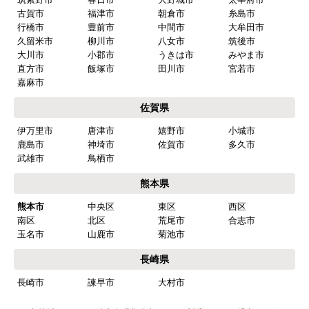
はい
古賀市
福津市
朝倉市
糸島市
行橋市
豊前市
中間市
大牟田市
商品の梱包は必要十分なものでしたか？
久留米市
柳川市
八女市
筑後市
はい
大川市
小郡市
うきは市
みやま市
直方市
飯塚市
田川市
宮若市
またこのショップを利用したいですか？
嘉麻市
はい
佐賀県
【注文商品】食器洗い機(食洗機) 【注
伊万里市
唐津市
嬉野市
小城市
文時期】2026年03月頃（モバイルから）
鹿島市
神埼市
佐賀市
多久市
武雄市
鳥栖市
【このショップを選んだ理由は？】
熊本県
商品価格がお手頃だった
熊本市
中央区
東区
西区
【注文からどのくらいで届きましたか？】
南区
北区
荒尾市
合志市
忘れました
玉名市
山鹿市
菊池市
長崎県
【その他感想・コメント】
長崎市
諫早市
大村市
工事は土曜日に申し込んだが、
商品が事前郵送で受取日の時間指定ができなかっ