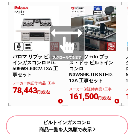
当店人気
当店人気
当
No.1
No.2
N
パロマ リプラ ビルト
ノーリツ +do プラ
ノー
インガスコンロ PD-
ス・ドゥ ビルトイン
シ
509WS-60CV-13A 工
コンロ
ロ
事セット
N3WS9KJTKSTED-
N3
13A 工事セット
13
メーカー保証付!商品+工事
78,443
メーカー保証付!商品+工事
メー
円(税込)
161,500
13
円(税込)
ビルトインガスコンロ
商品一覧を人気順で表示