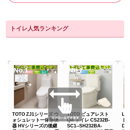
トイレ人気ランキング
当店人気
当店人気
当
No.1
No.2
N
TOTO ZJ1シリーズ ウ
TOTO ピュアレスト
LI
ォシュレット一体形便
QR トイレ CS232B-
トイ
器 HVシリーズの後継
SC1--SH232BA-
DT-