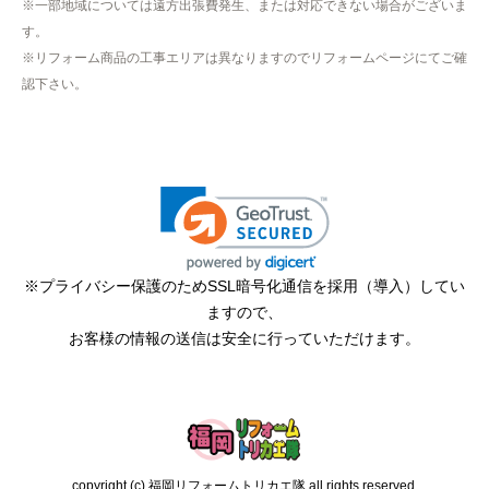
※一部地域については遠方出張費発生、または対応できない場合がございま
たので、仕事を1日休まなければならなかった。
す。
※リフォーム商品の工事エリアは異なりますのでリフォームページにてご確
認下さい。
hisahisa229
さん
2026年4月12日 22:19
欲しい商品をスムーズに注文できましたか？
はい
ショップからの連絡や対応は適切でしたか？
無回答
※プライバシー保護のためSSL暗号化通信を採用（導入）してい
予定の期日までに商品が届きましたか？
ますので、
はい
お客様の情報の送信は安全に行っていただけます。
商品の梱包は必要十分なものでしたか？
はい
またこのショップを利用したいですか？
はい
copyright (c) 福岡リフォームトリカエ隊 all rights reserved.