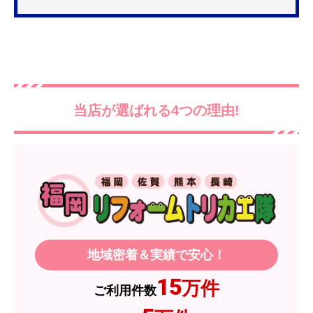
更を考えており、量販店へ行ったところ2口のもの
は需要が少なく製品によっては割高になるとのこ
とで3口を進められました。
そこで、福岡リフォームトリカエ隊で探したとこ
ろ、希望した製品が量販店よりかなり安い価格で
あったので購入いたしました。
当店が選ばれる4つの理由!
【注文からどのくらいで届きましたか？】
1週間程度
【その他感想・コメント】
製品価格もですが、設置や保証なども充実してい
るので、今後も頼りになるショップの一つです。
地域密着＆実績で安心！
JodyH
さん
2026年7月3日 19:01
15
万件
ご利用件数
欲しい商品をスムーズに注文できましたか？