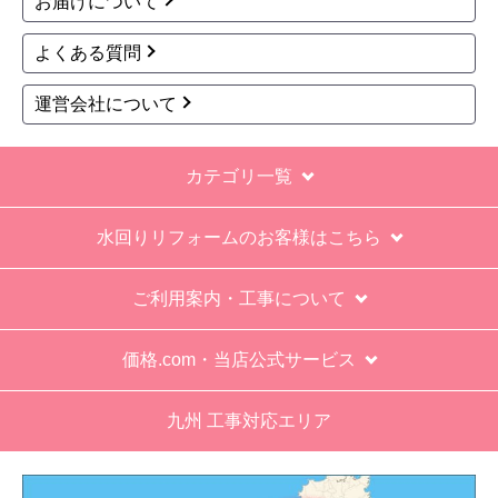
お届けについて
てて引き上げる感じ。
よくある質問
保障期間の説明もHPとは違った。８年保証にして
いるがメーカー保証が３年追加になり１１年と説
運営会社について
明があった。HPにはメーカー保証期間も８年に含
むとなっていたが、どちらが正しいか分からな
カテゴリ一覧
い。
エアコン設置場所が２階だったので、どう考えて
水回りリフォームのお客様はこちら
も一人でかなえられる体力があると思えない、腰
が悪かったが室外機の荷揚げを手伝った。もし、
ご利用案内・工事について
客先が高齢の女性だったらどうしたのか疑問。
エアコン専門の担当べつにもう一人来て欲しかっ
価格.com・当店公式サービス
た。
九州 工事対応エリア
工事業者からの連絡は電話かメールとなっていた
が、登録したメールアドレスではなく、ショート
メールだとは知らず、確認できなかった。