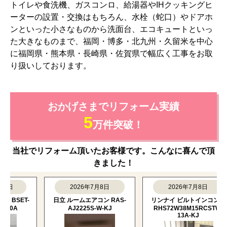
トイレや食洗機、ガスコンロ、給湯器やIHクッキングヒ
ーターの設置・交換はもちろん、水栓（蛇口）やドアホ
ンといった小さなものから洗面台、エコキュートといっ
た大きなものまで、福岡・博多・北九州・久留米を中心
に福岡県・熊本県・長崎県・佐賀県で幅広く工事をお取
り扱いしております。
おかげさまでリフォーム実績
5
万件突破！
当社でリフォーム頂いたお客様です。こんなに喜んで頂
きました！
2026年7月8日
2026年7月8日
SET-
日立 ルームエアコン RAS-
リンナイ ビルトインコンロ
A
AJ2225S-W-KJ
RHS72W38M15RCSTW-
13A-KJ