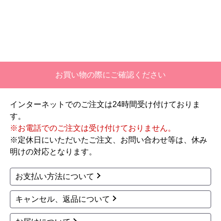
【注文商品】エアコン・クーラー 【注
文時期】2026年06月頃
【このショップを選んだ理由は？】
価格と評価が良かったから。
お買い物の際にご確認ください
【注文からどのくらいで届きましたか？】
二週間ほどです。
インターネットでのご注文は24時間受け付けておりま
す。
【その他感想・コメント】
※お電話でのご注文は受け付けておりません。
工事対応は、１０点満点の３．５点。マイナス
※定休日にいただいたご注文、お問い合わせ等は、休み
１．５点は、少々工事が雑。
明けの対応となります。
過去の業者で一番最低。良かった点は、ただ一
つ、愛想が良かったこと。
お支払い方法について
最初から名刺の提示も無く、どこの業者で名前が
なにかも分からない。少々不安である。
キャンセル、返品について
工事後は、初期設定や取り扱いの説明もなく、慌