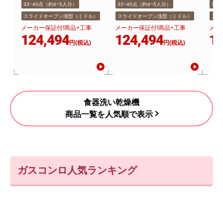
33~40点（約4~5人分）
33~40点（約4~5人分）
33
スライドオープン浅型（ミドル）
スライドオープン浅型（ミドル）
スラ
メーカー保証付!商品+工事
メーカー保証付!商品+工事
メー
124,494
124,494
12
円(税込)
円(税込)
食器洗い乾燥機
商品一覧を人気順で表示
ガスコンロ人気ランキング