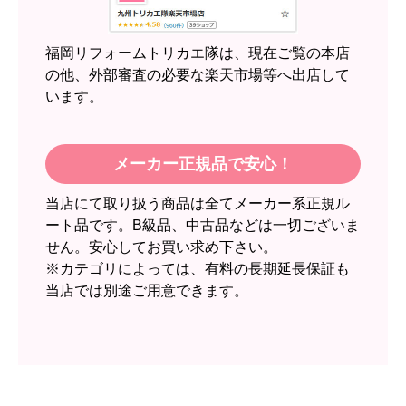
2週間
【その他感想・コメント】
福岡リフォームトリカエ隊は、現在ご覧の本店
の他、外部審査の必要な楽天市場等へ出店して
います。
スイートポテト頭
さん
2026年6月30日 23:50
欲しい商品をスムーズに注文できましたか？
メーカー正規品で安心！
はい
当店にて取り扱う商品は全てメーカー系正規ル
ショップからの連絡や対応は適切でしたか？
ート品です。B級品、中古品などは一切ございま
無回答
せん。安心してお買い求め下さい。
予定の期日までに商品が届きましたか？
※カテゴリによっては、有料の長期延長保証も
当店では別途ご用意できます。
はい
商品の梱包は必要十分なものでしたか？
はい
またこのショップを利用したいですか？
いいえ