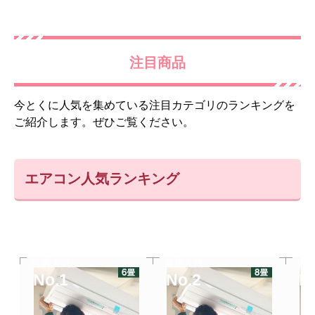
注目商品
今とくに人気を集めている注目カテゴリのランキングを
ご紹介します。ぜひご覧ください。
エアコン人気ランキング
当店人気
当店人気
当
No.1
No.2
N