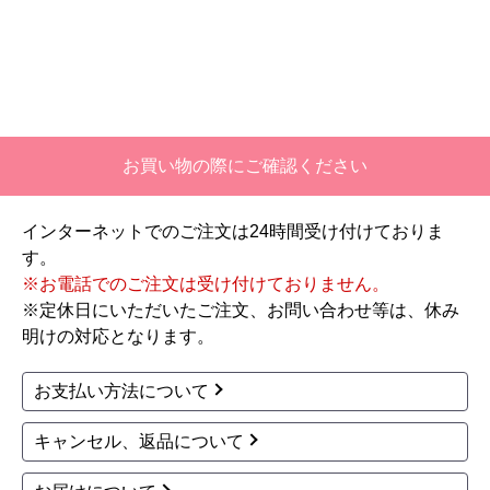
【注文商品】エアコン・クーラー 【注
文時期】2026年06月頃
【このショップを選んだ理由は？】
価格と評価が良かったから。
お買い物の際にご確認ください
【注文からどのくらいで届きましたか？】
二週間ほどです。
インターネットでのご注文は24時間受け付けておりま
す。
【その他感想・コメント】
※お電話でのご注文は受け付けておりません。
工事対応は、１０点満点の３．５点。マイナス
※定休日にいただいたご注文、お問い合わせ等は、休み
１．５点は、少々工事が雑。
明けの対応となります。
過去の業者で一番最低。良かった点は、ただ一
つ、愛想が良かったこと。
お支払い方法について
最初から名刺の提示も無く、どこの業者で名前が
なにかも分からない。少々不安である。
キャンセル、返品について
工事後は、初期設定や取り扱いの説明もなく、慌