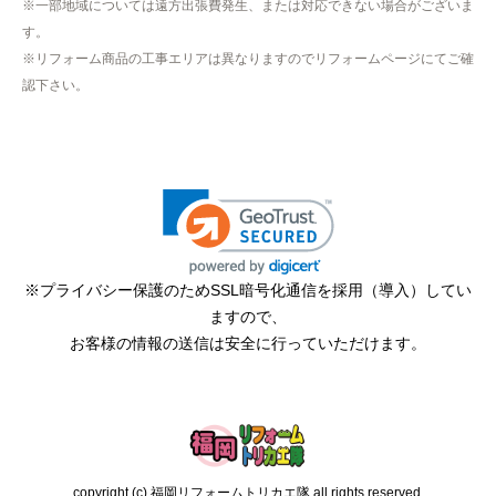
※一部地域については遠方出張費発生、または対応できない場合がございま
たので、仕事を1日休まなければならなかった。
す。
※リフォーム商品の工事エリアは異なりますのでリフォームページにてご確
認下さい。
hisahisa229
さん
2026年4月12日 22:19
欲しい商品をスムーズに注文できましたか？
はい
ショップからの連絡や対応は適切でしたか？
無回答
※プライバシー保護のためSSL暗号化通信を採用（導入）してい
予定の期日までに商品が届きましたか？
ますので、
はい
お客様の情報の送信は安全に行っていただけます。
商品の梱包は必要十分なものでしたか？
はい
またこのショップを利用したいですか？
はい
copyright (c) 福岡リフォームトリカエ隊 all rights reserved.