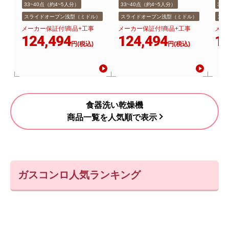
33~40点（約4~5人分）
33~40点（約4~5人分）
33
スライドオープン浅型（ミドル）
スライドオープン浅型（ミドル）
スラ
メーカー保証付!商品+工事
メーカー保証付!商品+工事
メー
124,494
124,494
12
円(税込)
円(税込)
食器洗い乾燥機
商品一覧を人気順で表示
ガスコンロ人気ランキング