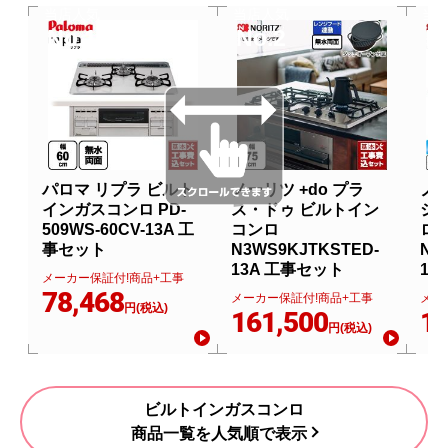
当店人気
当店人気
当
No.1
No.2
N
パロマ リプラ ビルト
ノーリツ +do プラ
ノー
インガスコンロ PD-
ス・ドゥ ビルトイン
シ
509WS-60CV-13A 工
コンロ
ロ
事セット
N3WS9KJTKSTED-
N3
13A 工事セット
13
メーカー保証付!商品+工事
78,468
メーカー保証付!商品+工事
メー
円(税込)
161,500
13
円(税込)
ビルトインガスコンロ
商品一覧を人気順で表示