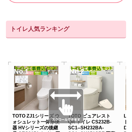
トイレ人気ランキング
当店人気
当店人気
当
No.1
No.2
N
TOTO ZJ1シリーズ ウ
TOTO ピュアレスト
LI
ォシュレット一体形便
QR トイレ CS232B-
トイ
器 HVシリーズの後継
SC1--SH232BA-
DT-