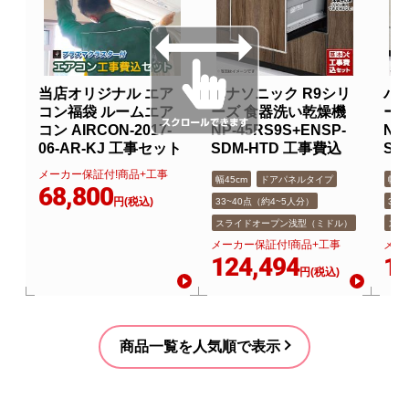
当店オリジナル エア
パナソニック R9シリ
パナ
コン福袋 ルームエア
ーズ 食器洗い乾燥機
ー
コン AIRCON-2017-
NP-45RS9S+ENSP-
NP
06-AR-KJ 工事セット
SDM-HTD 工事費込
SD
メーカー保証付!商品+工事
幅45cm
ドアパネルタイプ
幅45
68,800
円(税込)
33~40点（約4~5人分）
33
スライドオープン浅型（ミドル）
スラ
メーカー保証付!商品+工事
メー
124,494
12
円(税込)
商品一覧を人気順で表示