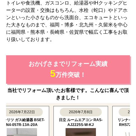
トイレや食洗機、ガスコンロ、給湯器やIHクッキングヒ
ーターの設置・交換はもちろん、水栓（蛇口）やドアホ
ンといった小さなものから洗面台、エコキュートといっ
た大きなものまで、福岡・博多・北九州・久留米を中心
に福岡県・熊本県・長崎県・佐賀県で幅広く工事をお取
り扱いしております。
おかげさまでリフォーム実績
5
万件突破！
当社でリフォーム頂いたお客様です。こんなに喜んで頂
きました！
2026年7月22日
2026年7月8日
2026年7
ツ ガス給湯器 BSET-
日立 ルームエアコン RAS-
リンナイ ビル
4-057R-13A-20A
AJ2225S-W-KJ
RHS72W38M1
13A-K