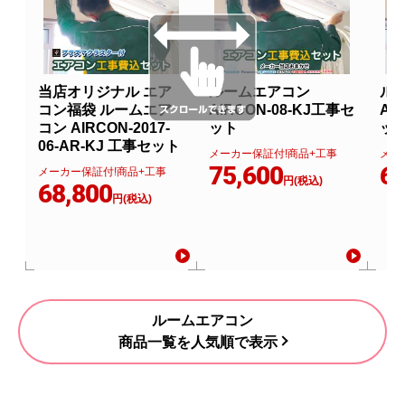
当店オリジナル エア
ルームエアコン
ル
コン福袋 ルームエア
AIRCON-08-KJ工事セ
AI
コン AIRCON-2017-
ット
ッ
06-AR-KJ 工事セット
メーカー保証付!商品+工事
メー
75,600
67
メーカー保証付!商品+工事
円(税込)
68,800
円(税込)
ルームエアコン
商品一覧を人気順で表示