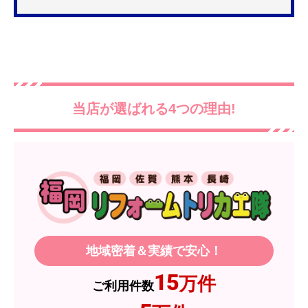
更を考えており、量販店へ行ったところ2口のもの
は需要が少なく製品によっては割高になるとのこ
とで3口を進められました。
そこで、福岡リフォームトリカエ隊で探したとこ
ろ、希望した製品が量販店よりかなり安い価格で
あったので購入いたしました。
当店が選ばれる4つの理由!
【注文からどのくらいで届きましたか？】
1週間程度
【その他感想・コメント】
製品価格もですが、設置や保証なども充実してい
るので、今後も頼りになるショップの一つです。
地域密着＆実績で安心！
JodyH
さん
2026年7月3日 19:01
15
万件
ご利用件数
欲しい商品をスムーズに注文できましたか？