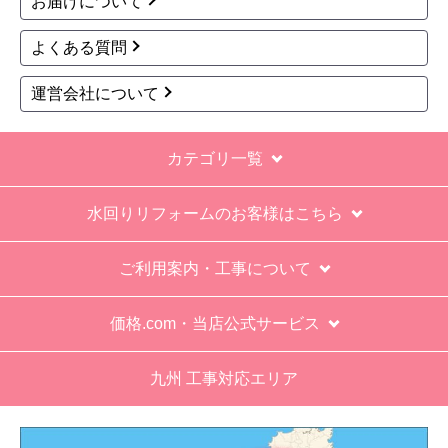
お届けについて
てて引き上げる感じ。
よくある質問
保障期間の説明もHPとは違った。８年保証にして
いるがメーカー保証が３年追加になり１１年と説
運営会社について
明があった。HPにはメーカー保証期間も８年に含
むとなっていたが、どちらが正しいか分からな
カテゴリ一覧
い。
エアコン設置場所が２階だったので、どう考えて
水回りリフォームのお客様はこちら
も一人でかなえられる体力があると思えない、腰
が悪かったが室外機の荷揚げを手伝った。もし、
ご利用案内・工事について
客先が高齢の女性だったらどうしたのか疑問。
エアコン専門の担当べつにもう一人来て欲しかっ
価格.com・当店公式サービス
た。
九州 工事対応エリア
工事業者からの連絡は電話かメールとなっていた
が、登録したメールアドレスではなく、ショート
メールだとは知らず、確認できなかった。