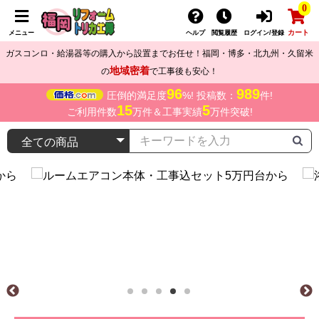
0
カート
メニュー
ヘルプ
閲覧履歴
ログイン/登録
ガスコンロ・給湯器等の購入から設置までお任せ！福岡・博多・北九州・久留米
地域密着
の
で工事後も安心！
96
989
圧倒的満足度
%! 投稿数：
件!
15
5
ご利用件数
万件＆工事実績
万件突破!