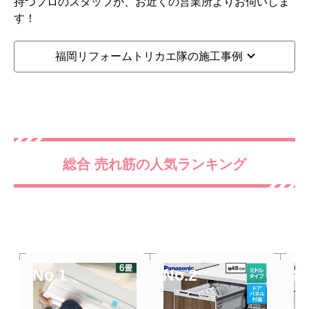
持つプロのスタッフが、お近くの営業所よりお伺いしま
す！
福岡リフォームトリカエ隊の施工事例
総合 売れ筋の人気ランキング
当店人気
当店人気
当
No.1
No.2
N