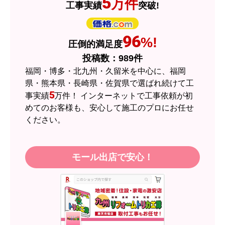
5
万件
工事実績
突破!
はい
ショップからの連絡や対応は適切でしたか？
はい
96
%!
圧倒的満足度
予定の期日までに商品が届きましたか？
投稿数：
989
件
はい
福岡・博多・北九州・久留米を中心に、福岡
商品の梱包は必要十分なものでしたか？
県・熊本県・長崎県・佐賀県で選ばれ続けて工
5
事実績
万件！ インターネットで工事依頼が初
はい
めてのお客様も、安心して施工のプロにお任せ
またこのショップを利用したいですか？
ください。
はい
【注文商品】エアコン・クーラー 【注
モール出店で安心！
文時期】2026年05月頃（モバイルから）
【このショップを選んだ理由は？】
近隣のショップでしっかりやってくれそうだった
から！
【注文からどのくらいで届きましたか？】