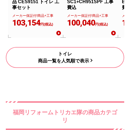
品 CES9151 トイレ 工
SC1+CH951SPF 工事
BN
事セット
費込
費
メーカー保証付!商品+工事
メーカー保証付!商品+工事
メー
103,154
100,040
11
円(税込)
円(税込)
トイレ
商品一覧を人気順で表示
福岡リフォームトリカエ隊の商品カテゴ
リ