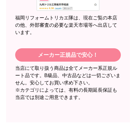
2週間
【その他感想・コメント】
福岡リフォームトリカエ隊は、現在ご覧の本店
の他、外部審査の必要な楽天市場等へ出店して
います。
スイートポテト頭
さん
2026年6月30日 23:50
欲しい商品をスムーズに注文できましたか？
メーカー正規品で安心！
はい
当店にて取り扱う商品は全てメーカー系正規ル
ショップからの連絡や対応は適切でしたか？
ート品です。B級品、中古品などは一切ございま
無回答
せん。安心してお買い求め下さい。
予定の期日までに商品が届きましたか？
※カテゴリによっては、有料の長期延長保証も
当店では別途ご用意できます。
はい
商品の梱包は必要十分なものでしたか？
はい
またこのショップを利用したいですか？
いいえ