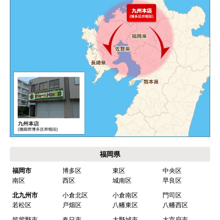
エアコンが２００V対応型だが、同じ２００Vでも
業務用なのでコンセントの形状が違い、途中で工
事業者が買いに行く始末。注文時に形状の確認も
して欲しい。
別の部屋もお願いしたいと考えていたが、少々不
安があり要検討。
akagenoane
さん
2026年4月18日 21:30
欲しい商品をスムーズに注文できましたか？
福岡県
はい
福岡市
博多区
東区
中央区
南区
西区
城南区
早良区
ショップからの連絡や対応は適切でしたか？
はい
北九州市
小倉北区
小倉南区
門司区
若松区
戸畑区
八幡東区
八幡西区
予定の期日までに商品が届きましたか？
筑紫野市
春日市
大野城市
太宰府市