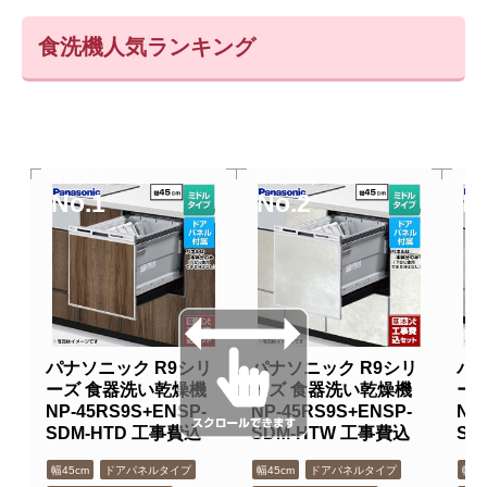
食洗機人気ランキング
当店人気
当店人気
当
No.1
No.2
N
パナソニック R9シリ
パナソニック R9シリ
パナ
ーズ 食器洗い乾燥機
ーズ 食器洗い乾燥機
ー
NP-45RS9S+ENSP-
NP-45RS9S+ENSP-
NP
SDM-HTD 工事費込
SDM-HTW 工事費込
SD
幅45cm
ドアパネルタイプ
幅45cm
ドアパネルタイプ
幅45