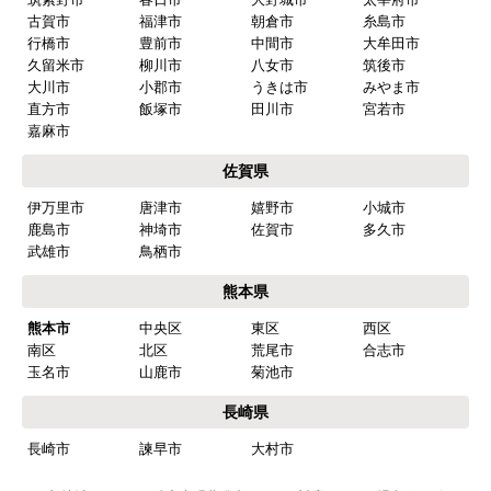
はい
古賀市
福津市
朝倉市
糸島市
行橋市
豊前市
中間市
大牟田市
商品の梱包は必要十分なものでしたか？
久留米市
柳川市
八女市
筑後市
はい
大川市
小郡市
うきは市
みやま市
直方市
飯塚市
田川市
宮若市
またこのショップを利用したいですか？
嘉麻市
はい
佐賀県
【注文商品】食器洗い機(食洗機) 【注
伊万里市
唐津市
嬉野市
小城市
文時期】2026年03月頃（モバイルから）
鹿島市
神埼市
佐賀市
多久市
武雄市
鳥栖市
【このショップを選んだ理由は？】
熊本県
商品価格がお手頃だった
熊本市
中央区
東区
西区
【注文からどのくらいで届きましたか？】
南区
北区
荒尾市
合志市
忘れました
玉名市
山鹿市
菊池市
長崎県
【その他感想・コメント】
長崎市
諫早市
大村市
工事は土曜日に申し込んだが、
商品が事前郵送で受取日の時間指定ができなかっ