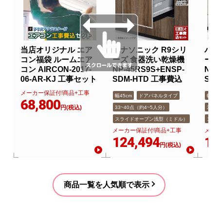
当店オリジナル エア
パナソニック R9シリ
パナ
コン福袋 ルームエア
ーズ 食器洗い乾燥機
ー
コン AIRCON-2017-
NP-45RS9S+ENSP-
NP
06-AR-KJ 工事セット
SDM-HTD 工事費込
SD
メーカー保証付!商品+工事
幅45cm
ドアパネルタイプ
幅45
68,800
円(税込)
33~40点（約4~5人分）
33
スライドオープン浅型（ミドル）
スラ
メーカー保証付!商品+工事
メー
124,494
12
円(税込)
商品一覧を人気順で表示