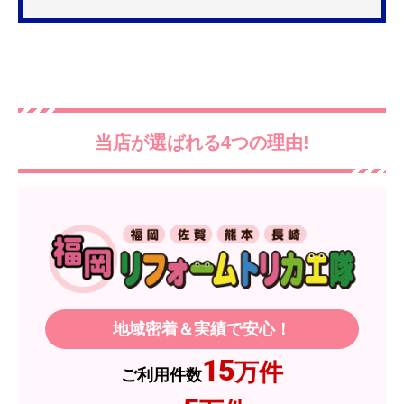
更を考えており、量販店へ行ったところ2口のもの
は需要が少なく製品によっては割高になるとのこ
とで3口を進められました。
そこで、福岡リフォームトリカエ隊で探したとこ
ろ、希望した製品が量販店よりかなり安い価格で
あったので購入いたしました。
当店が選ばれる4つの理由!
【注文からどのくらいで届きましたか？】
1週間程度
【その他感想・コメント】
製品価格もですが、設置や保証なども充実してい
るので、今後も頼りになるショップの一つです。
地域密着＆実績で安心！
JodyH
さん
2026年7月3日 19:01
15
万件
ご利用件数
欲しい商品をスムーズに注文できましたか？