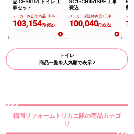
品 CES9151 トイレ 工
SC1+CH951SPF 工事
BN
事セット
費込
費
メーカー保証付!商品+工事
メーカー保証付!商品+工事
メー
103,154
100,040
11
円(税込)
円(税込)
トイレ
商品一覧を人気順で表示
福岡リフォームトリカエ隊の商品カテゴ
リ