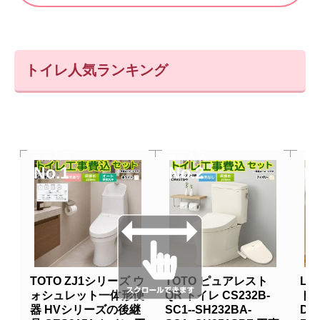
トイレ人気ランキング
当店人気
当店人気
当
No.1
No.2
N
TOTO ZJ1シリーズ ウ
TOTO ピュアレスト
LI
ォシュレット一体形便
QR トイレ CS232B-
トイ
器 HVシリーズの後継
SC1--SH232BA-
DT-