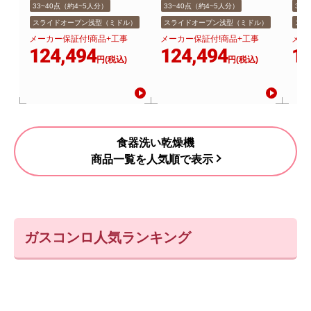
33~40点（約4~5人分）
33~40点（約4~5人分）
33
スライドオープン浅型（ミドル）
スライドオープン浅型（ミドル）
スラ
メーカー保証付!商品+工事
メーカー保証付!商品+工事
メー
124,494
124,494
12
円(税込)
円(税込)
食器洗い乾燥機
商品一覧を人気順で表示
ガスコンロ人気ランキング