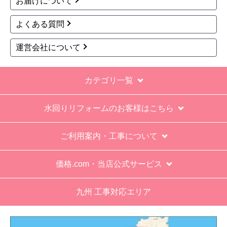
お届けについて
てて引き上げる感じ。
よくある質問
保障期間の説明もHPとは違った。８年保証にして
いるがメーカー保証が３年追加になり１１年と説
運営会社について
明があった。HPにはメーカー保証期間も８年に含
むとなっていたが、どちらが正しいか分からな
カテゴリ一覧
い。
エアコン設置場所が２階だったので、どう考えて
水回りリフォームのお客様はこちら
も一人でかなえられる体力があると思えない、腰
が悪かったが室外機の荷揚げを手伝った。もし、
ご利用案内・工事について
客先が高齢の女性だったらどうしたのか疑問。
エアコン専門の担当べつにもう一人来て欲しかっ
価格.com・当店公式サービス
た。
九州 工事対応エリア
工事業者からの連絡は電話かメールとなっていた
が、登録したメールアドレスではなく、ショート
メールだとは知らず、確認できなかった。