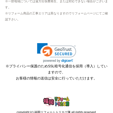
※一部地域については遠方出張費発生、または対応できない場合がございま
たので、仕事を1日休まなければならなかった。
す。
※リフォーム商品の工事エリアは異なりますのでリフォームページにてご確
認下さい。
hisahisa229
さん
2026年4月12日 22:19
欲しい商品をスムーズに注文できましたか？
はい
ショップからの連絡や対応は適切でしたか？
無回答
※プライバシー保護のためSSL暗号化通信を採用（導入）してい
予定の期日までに商品が届きましたか？
ますので、
はい
お客様の情報の送信は安全に行っていただけます。
商品の梱包は必要十分なものでしたか？
はい
またこのショップを利用したいですか？
はい
copyright (c) 福岡リフォームトリカエ隊 all rights reserved.