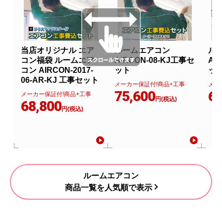
当店オリジナル エア
ルームエアコン
ル
コン福袋 ルームエア
AIRCON-08-KJ工事セ
AI
コン AIRCON-2017-
ット
ッ
06-AR-KJ 工事セット
メーカー保証付!商品+工事
メー
75,600
67
メーカー保証付!商品+工事
円(税込)
68,800
円(税込)
ルームエアコン
商品一覧を人気順で表示