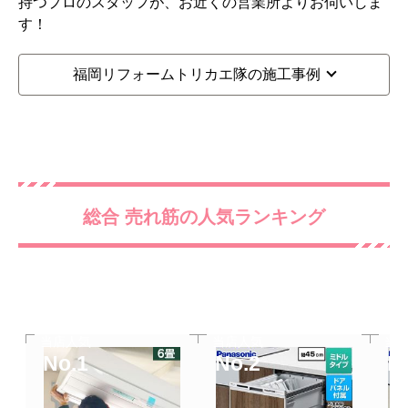
持つプロのスタッフが、お近くの営業所よりお伺いしま
す！
福岡リフォームトリカエ隊の施工事例
総合 売れ筋の人気ランキング
当店人気
当店人気
当
No.1
No.2
N