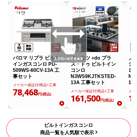
当店人気
当店人気
当
No.1
No.2
N
パロマ リプラ ビルト
ノーリツ +do プラ
ノー
インガスコンロ PD-
ス・ドゥ ビルトイン
シ
509WS-60CV-13A 工
コンロ
ロ
事セット
N3WS9KJTKSTED-
N3
13A 工事セット
13
メーカー保証付!商品+工事
78,468
メーカー保証付!商品+工事
メー
円(税込)
161,500
13
円(税込)
ビルトインガスコンロ
商品一覧を人気順で表示