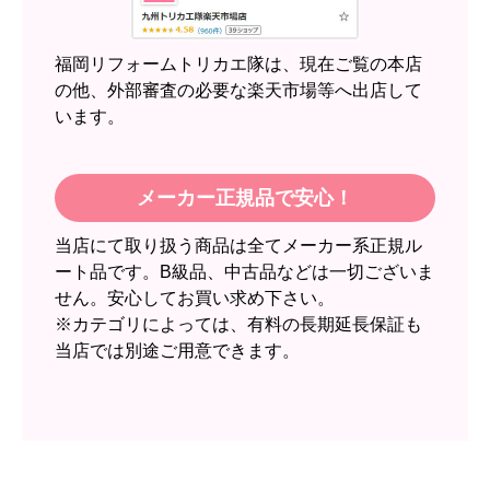
2週間
【その他感想・コメント】
福岡リフォームトリカエ隊は、現在ご覧の本店
の他、外部審査の必要な楽天市場等へ出店して
います。
スイートポテト頭
さん
2026年6月30日 23:50
欲しい商品をスムーズに注文できましたか？
メーカー正規品で安心！
はい
当店にて取り扱う商品は全てメーカー系正規ル
ショップからの連絡や対応は適切でしたか？
ート品です。B級品、中古品などは一切ございま
無回答
せん。安心してお買い求め下さい。
予定の期日までに商品が届きましたか？
※カテゴリによっては、有料の長期延長保証も
当店では別途ご用意できます。
はい
商品の梱包は必要十分なものでしたか？
はい
またこのショップを利用したいですか？
いいえ