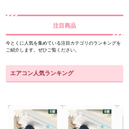
注目商品
今とくに人気を集めている注目カテゴリのランキングを
ご紹介します。ぜひご覧ください。
エアコン人気ランキング
当店人気
当店人気
当
No.1
No.2
N