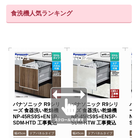
食洗機人気ランキング
当店人気
当店人気
当
No.1
No.2
N
パナソニック R9シリ
パナソニック R9シリ
パナ
ーズ 食器洗い乾燥機
ーズ 食器洗い乾燥機
ー
NP-45RS9S+ENSP-
NP-45RS9S+ENSP-
NP
SDM-HTD 工事費込
SDM-HTW 工事費込
SD
幅45cm
ドアパネルタイプ
幅45cm
ドアパネルタイプ
幅45