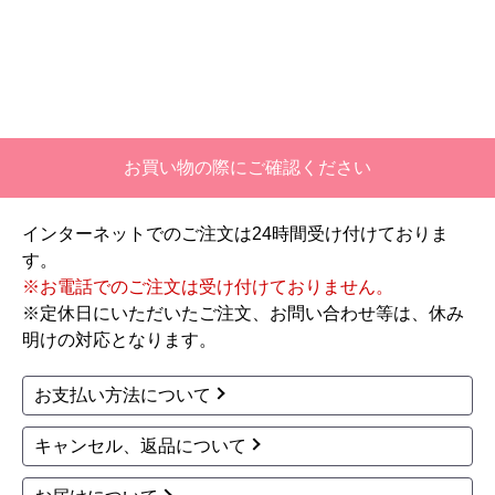
【注文商品】エアコン・クーラー 【注
文時期】2026年06月頃
【このショップを選んだ理由は？】
価格と評価が良かったから。
お買い物の際にご確認ください
【注文からどのくらいで届きましたか？】
二週間ほどです。
インターネットでのご注文は24時間受け付けておりま
す。
【その他感想・コメント】
※お電話でのご注文は受け付けておりません。
工事対応は、１０点満点の３．５点。マイナス
※定休日にいただいたご注文、お問い合わせ等は、休み
１．５点は、少々工事が雑。
明けの対応となります。
過去の業者で一番最低。良かった点は、ただ一
つ、愛想が良かったこと。
お支払い方法について
最初から名刺の提示も無く、どこの業者で名前が
なにかも分からない。少々不安である。
キャンセル、返品について
工事後は、初期設定や取り扱いの説明もなく、慌