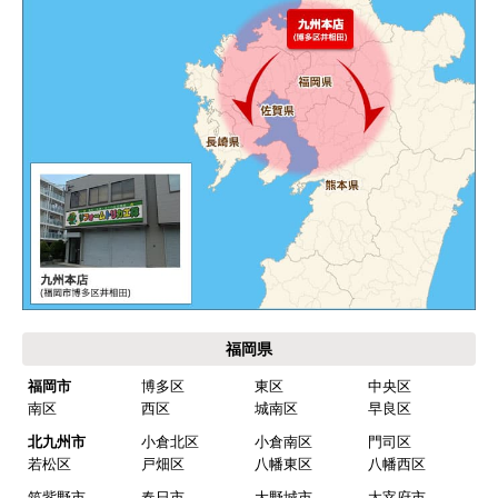
エアコンが２００V対応型だが、同じ２００Vでも
業務用なのでコンセントの形状が違い、途中で工
事業者が買いに行く始末。注文時に形状の確認も
して欲しい。
別の部屋もお願いしたいと考えていたが、少々不
安があり要検討。
akagenoane
さん
2026年4月18日 21:30
欲しい商品をスムーズに注文できましたか？
福岡県
はい
福岡市
博多区
東区
中央区
南区
西区
城南区
早良区
ショップからの連絡や対応は適切でしたか？
はい
北九州市
小倉北区
小倉南区
門司区
若松区
戸畑区
八幡東区
八幡西区
予定の期日までに商品が届きましたか？
筑紫野市
春日市
大野城市
太宰府市