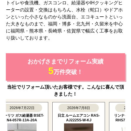
トイレや食洗機、ガスコンロ、給湯器やIHクッキングヒ
ーターの設置・交換はもちろん、水栓（蛇口）やドアホ
ンといった小さなものから洗面台、エコキュートといっ
た大きなものまで、福岡・博多・北九州・久留米を中心
に福岡県・熊本県・長崎県・佐賀県で幅広く工事をお取
り扱いしております。
おかげさまでリフォーム実績
5
万件突破！
当社でリフォーム頂いたお客様です。こんなに喜んで頂
きました！
2026年7月22日
2026年7月8日
2026年
リツ ガス給湯器 BSET-
日立 ルームエアコン RAS-
リンナイ ビル
N4-057R-13A-20A
AJ2225S-W-KJ
RHS72W38M1
13A-