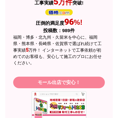
5
万件
工事実績
突破!
はい
ショップからの連絡や対応は適切でしたか？
はい
96
%!
圧倒的満足度
予定の期日までに商品が届きましたか？
投稿数：
989
件
はい
福岡・博多・北九州・久留米を中心に、福岡
商品の梱包は必要十分なものでしたか？
県・熊本県・長崎県・佐賀県で選ばれ続けて工
5
事実績
万件！ インターネットで工事依頼が初
はい
めてのお客様も、安心して施工のプロにお任せ
またこのショップを利用したいですか？
ください。
はい
【注文商品】エアコン・クーラー 【注
モール出店で安心！
文時期】2026年05月頃（モバイルから）
【このショップを選んだ理由は？】
近隣のショップでしっかりやってくれそうだった
から！
【注文からどのくらいで届きましたか？】