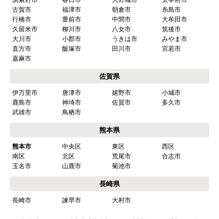
はい
古賀市
福津市
朝倉市
糸島市
行橋市
豊前市
中間市
大牟田市
商品の梱包は必要十分なものでしたか？
久留米市
柳川市
八女市
筑後市
はい
大川市
小郡市
うきは市
みやま市
直方市
飯塚市
田川市
宮若市
またこのショップを利用したいですか？
嘉麻市
はい
佐賀県
【注文商品】食器洗い機(食洗機) 【注
伊万里市
唐津市
嬉野市
小城市
文時期】2026年03月頃（モバイルから）
鹿島市
神埼市
佐賀市
多久市
武雄市
鳥栖市
【このショップを選んだ理由は？】
熊本県
商品価格がお手頃だった
熊本市
中央区
東区
西区
【注文からどのくらいで届きましたか？】
南区
北区
荒尾市
合志市
忘れました
玉名市
山鹿市
菊池市
長崎県
【その他感想・コメント】
長崎市
諫早市
大村市
工事は土曜日に申し込んだが、
商品が事前郵送で受取日の時間指定ができなかっ