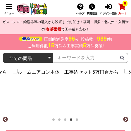
0
カート
メニュー
ヘルプ
閲覧履歴
ログイン/登録
ガスコンロ・給湯器等の購入から設置までお任せ！福岡・博多・北九州・久留米
地域密着
の
で工事後も安心！
96
989
圧倒的満足度
%! 投稿数：
件!
15
5
ご利用件数
万件＆工事実績
万件突破!