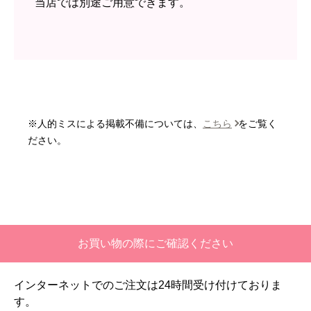
当店では別途ご用意できます。
予定の期日までに商品が届きましたか？
はい
商品の梱包は必要十分なものでしたか？
はい
またこのショップを利用したいですか？
いいえ
※人的ミスによる掲載不備については、
こちら
をご覧く
【注文商品】エアコン・クーラー 【注
ださい。
文時期】2026年06月頃
【このショップを選んだ理由は？】
価格と評価が良かったから。
【注文からどのくらいで届きましたか？】
お買い物の際にご確認ください
二週間ほどです。
インターネットでのご注文は24時間受け付けておりま
【その他感想・コメント】
す。
工事対応は、１０点満点の３．５点。マイナス