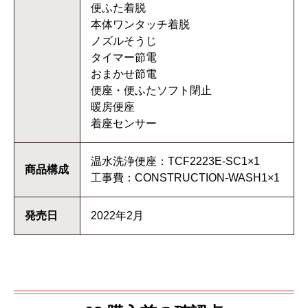
便ふた着脱
本体ワンタッチ着脱
ノズルそうじ
タイマー節電
おまかせ節電
便座・便ふたソフト閉止
暖房便座
着座センサー
温水洗浄便座：TCF2223E-SC1×1
商品構成
工事費：CONSTRUCTION-WASH1×1
発売日
2022年2月