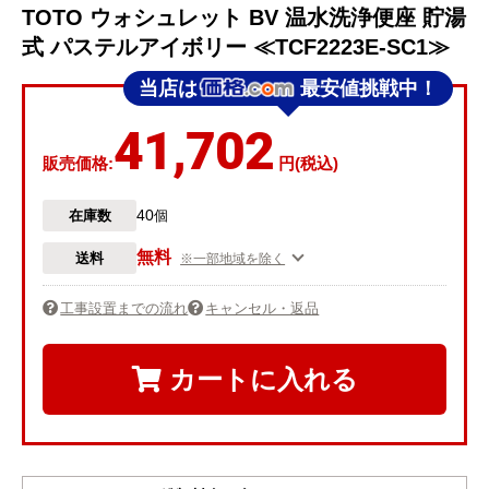
TOTO ウォシュレット BV 温水洗浄便座 貯湯
式 パステルアイボリー ≪TCF2223E-SC1≫
当店は
最安値挑戦中！
41,702
販売価格:
円(税込)
40
在庫数
個
無料
送料
※一部地域を除く
工事設置までの流れ
キャンセル・返品
カートに入れる