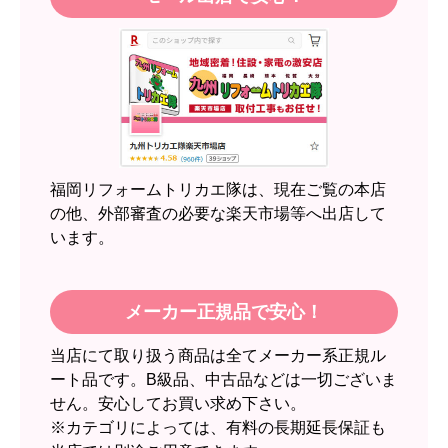
【注文商品】エアコン・クーラー 【注
文時期】2026年05月頃（モバイルから）
【このショップを選んだ理由は？】
近隣のショップでしっかりやってくれそうだった
から！
【注文からどのくらいで届きましたか？】
2週間
福岡リフォームトリカエ隊は、現在ご覧の本店
【その他感想・コメント】
の他、外部審査の必要な楽天市場等へ出店して
います。
スイートポテト頭
さん
2026年6月30日 23:50
メーカー正規品で安心！
欲しい商品をスムーズに注文できましたか？
当店にて取り扱う商品は全てメーカー系正規ル
はい
ート品です。B級品、中古品などは一切ございま
ショップからの連絡や対応は適切でしたか？
せん。安心してお買い求め下さい。
無回答
※カテゴリによっては、有料の長期延長保証も