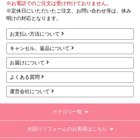
※お電話でのご注文は受け付けておりません。
１．５点は、少々工事が雑。
※定休日にいただいたご注文、お問い合わせ等は、休み
過去の業者で一番最低。良かった点は、ただ一
明けの対応となります。
つ、愛想が良かったこと。
最初から名刺の提示も無く、どこの業者で名前が
お支払い方法について
なにかも分からない。少々不安である。
キャンセル、返品について
工事後は、初期設定や取り扱いの説明もなく、慌
てて引き上げる感じ。
お届けについて
保障期間の説明もHPとは違った。８年保証にして
よくある質問
いるがメーカー保証が３年追加になり１１年と説
明があった。HPにはメーカー保証期間も８年に含
運営会社について
むとなっていたが、どちらが正しいか分からな
い。
カテゴリ一覧
エアコン設置場所が２階だったので、どう考えて
も一人でかなえられる体力があると思えない、腰
水回りリフォームのお客様はこちら
が悪かったが室外機の荷揚げを手伝った。もし、
客先が高齢の女性だったらどうしたのか疑問。