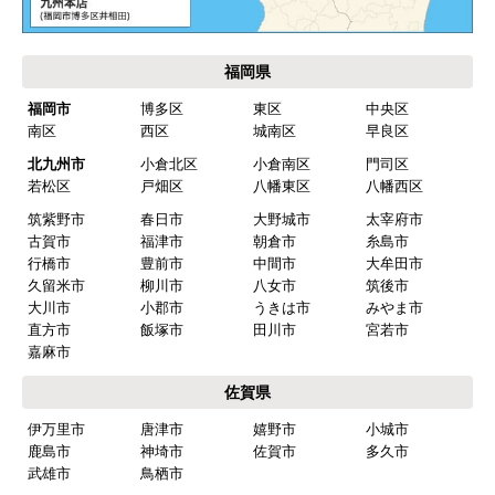
欲しい商品をスムーズに注文できましたか？
はい
福岡県
ショップからの連絡や対応は適切でしたか？
福岡市
博多区
東区
中央区
はい
南区
西区
城南区
早良区
予定の期日までに商品が届きましたか？
北九州市
小倉北区
小倉南区
門司区
はい
若松区
戸畑区
八幡東区
八幡西区
筑紫野市
春日市
大野城市
太宰府市
商品の梱包は必要十分なものでしたか？
古賀市
福津市
朝倉市
糸島市
はい
行橋市
豊前市
中間市
大牟田市
久留米市
柳川市
八女市
筑後市
またこのショップを利用したいですか？
大川市
小郡市
うきは市
みやま市
はい
直方市
飯塚市
田川市
宮若市
嘉麻市
【注文商品】食器洗い機(食洗機) 【注
佐賀県
文時期】2026年03月頃（モバイルから）
伊万里市
唐津市
嬉野市
小城市
【このショップを選んだ理由は？】
鹿島市
神埼市
佐賀市
多久市
商品価格がお手頃だった
武雄市
鳥栖市