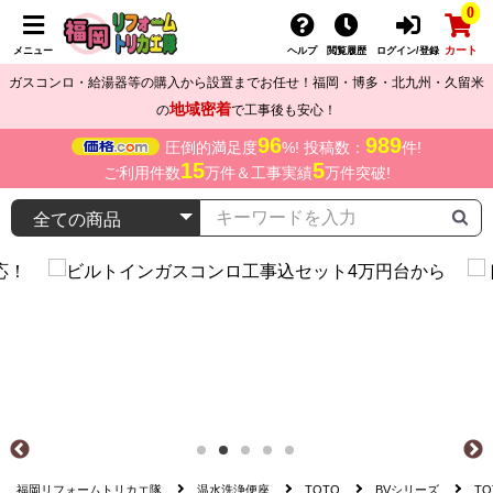
0
カート
メニュー
ヘルプ
閲覧履歴
ログイン/登録
ガスコンロ・給湯器等の購入から設置までお任せ！福岡・博多・北九州・久留米
地域密着
の
で工事後も安心！
96
989
圧倒的満足度
%! 投稿数：
件!
15
5
ご利用件数
万件＆工事実績
万件突破!
福岡リフォームトリカエ隊
温水洗浄便座
TOTO
BVシリーズ
TO