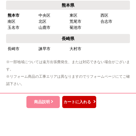
熊本県
【注文からどのくらいで届きましたか？】
熊本市
中央区
東区
西区
忘れました
南区
北区
荒尾市
合志市
玉名市
山鹿市
菊池市
【その他感想・コメント】
工事は土曜日に申し込んだが、
長崎県
商品が事前郵送で受取日の時間指定ができなかっ
長崎市
諫早市
大村市
たので、仕事を1日休まなければならなかった。
※一部地域については遠方出張費発生、または対応できない場合がございま
す。
hisahisa229
さん
※リフォーム商品の工事エリアは異なりますのでリフォームページにてご確
2026年4月12日 22:19
認下さい。
欲しい商品をスムーズに注文できましたか？
はい
商品説明
カートに入れる
ショップからの連絡や対応は適切でしたか？
無回答
予定の期日までに商品が届きましたか？