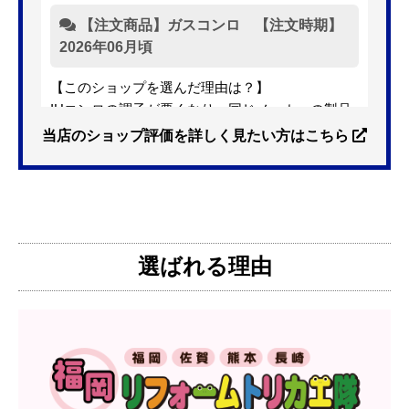
【注文商品】ガスコンロ 【注文時期】
2026年06月頃
【このショップを選んだ理由は？】
IHコンロの調子が悪くなり、同じメーカーの製品
を探していました。ただ、3口から2口のものへ変
当店のショップ評価を詳しく見たい方はこちら
更を考えており、量販店へ行ったところ2口のもの
は需要が少なく製品によっては割高になるとのこ
とで3口を進められました。
そこで、福岡リフォームトリカエ隊で探したとこ
ろ、希望した製品が量販店よりかなり安い価格で
選ばれる理由
あったので購入いたしました。
【注文からどのくらいで届きましたか？】
1週間程度
【その他感想・コメント】
製品価格もですが、設置や保証なども充実してい