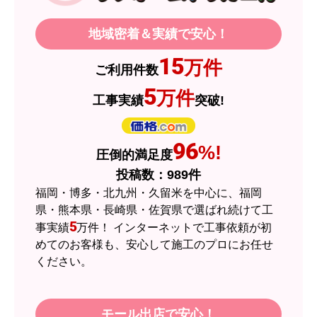
るので、今後も頼りになるショップの一つです。
地域密着＆実績で安心！
JodyH
さん
15
万件
ご利用件数
2026年7月3日 19:01
5
万件
工事実績
突破!
欲しい商品をスムーズに注文できましたか？
はい
ショップからの連絡や対応は適切でしたか？
96
%!
圧倒的満足度
はい
投稿数：
989
件
予定の期日までに商品が届きましたか？
福岡・博多・北九州・久留米を中心に、福岡
はい
県・熊本県・長崎県・佐賀県で選ばれ続けて工
5
事実績
万件！ インターネットで工事依頼が初
商品の梱包は必要十分なものでしたか？
めてのお客様も、安心して施工のプロにお任せ
はい
ください。
またこのショップを利用したいですか？
はい
モール出店で安心！