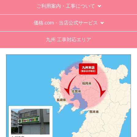
ご利用案内・工事について
エアコン専門の担当べつにもう一人来て欲しかっ
た。
価格.com・当店公式サービス
工事業者からの連絡は電話かメールとなっていた
が、登録したメールアドレスではなく、ショート
九州 工事対応エリア
メールだとは知らず、確認できなかった。
エアコンが２００V対応型だが、同じ２００Vでも
業務用なのでコンセントの形状が違い、途中で工
事業者が買いに行く始末。注文時に形状の確認も
して欲しい。
別の部屋もお願いしたいと考えていたが、少々不
安があり要検討。
akagenoane
さん
2026年4月18日 21:30