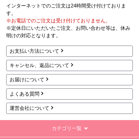
インターネットでのご注文は24時間受け付けておりま
【その他感想・コメント】
す。
工事対応は、１０点満点の３．５点。マイナス
※お電話でのご注文は受け付けておりません。
１．５点は、少々工事が雑。
※定休日にいただいたご注文、お問い合わせ等は、休み
過去の業者で一番最低。良かった点は、ただ一
明けの対応となります。
つ、愛想が良かったこと。
最初から名刺の提示も無く、どこの業者で名前が
お支払い方法について
なにかも分からない。少々不安である。
キャンセル、返品について
工事後は、初期設定や取り扱いの説明もなく、慌
てて引き上げる感じ。
お届けについて
保障期間の説明もHPとは違った。８年保証にして
よくある質問
いるがメーカー保証が３年追加になり１１年と説
明があった。HPにはメーカー保証期間も８年に含
運営会社について
むとなっていたが、どちらが正しいか分からな
い。
カテゴリ一覧
エアコン設置場所が２階だったので、どう考えて