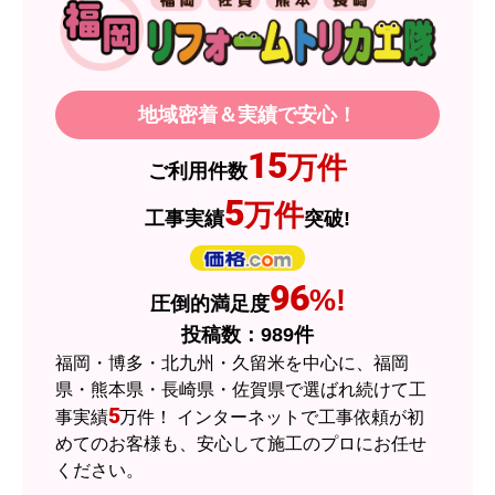
【その他感想・コメント】
製品価格もですが、設置や保証なども充実してい
るので、今後も頼りになるショップの一つです。
地域密着＆実績で安心！
JodyH
さん
15
万件
ご利用件数
2026年7月3日 19:01
5
万件
工事実績
突破!
欲しい商品をスムーズに注文できましたか？
はい
ショップからの連絡や対応は適切でしたか？
96
%!
圧倒的満足度
はい
投稿数：
989
件
予定の期日までに商品が届きましたか？
福岡・博多・北九州・久留米を中心に、福岡
はい
県・熊本県・長崎県・佐賀県で選ばれ続けて工
5
事実績
万件！ インターネットで工事依頼が初
商品の梱包は必要十分なものでしたか？
めてのお客様も、安心して施工のプロにお任せ
はい
ください。
またこのショップを利用したいですか？