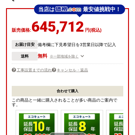
当店は
最安値挑戦中！
645,712
販売価格:
円(税込)
お届け目安
備考欄に下見希望日を3営業日以降で記入
無料
送料
※一部地域を除く
工事設置までの流れ
キャンセル・返品
合わせて購入
この商品と一緒に購入されることが多い商品のご案内で
す。