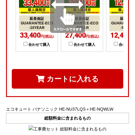
延長保証
延長保証
延長保証
GUARANTEE-ECO
GUARANTEE-ECO
GUARANTEE
-10YEAR
-8YEAR
-5YEAR
33,400
27,400
12,400
円(税込)
円(税込)
円
合わせて購入
合わせて購入
合わせて
カートに入れる
エコキュート パナソニック HE-NU37LQS＋HE-NQWLW
総額料金に含まれるもの