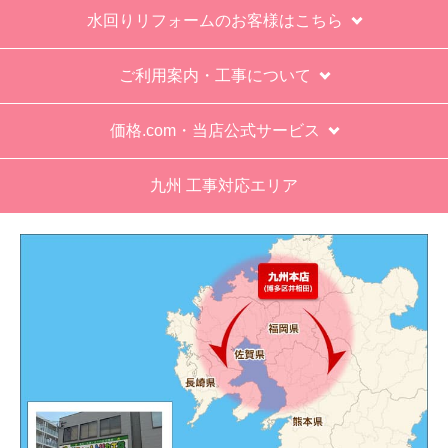
も一人でかなえられる体力があると思えない、腰
水回りリフォームのお客様はこちら
が悪かったが室外機の荷揚げを手伝った。もし、
客先が高齢の女性だったらどうしたのか疑問。
ご利用案内・工事について
エアコン専門の担当べつにもう一人来て欲しかっ
た。
価格.com・当店公式サービス
工事業者からの連絡は電話かメールとなっていた
が、登録したメールアドレスではなく、ショート
九州 工事対応エリア
メールだとは知らず、確認できなかった。
エアコンが２００V対応型だが、同じ２００Vでも
業務用なのでコンセントの形状が違い、途中で工
事業者が買いに行く始末。注文時に形状の確認も
して欲しい。
別の部屋もお願いしたいと考えていたが、少々不
安があり要検討。