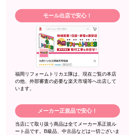
はい
モール出店で安心！
【注文商品】エアコン・クーラー 【注
文時期】2026年05月頃（モバイルから）
【このショップを選んだ理由は？】
近隣のショップでしっかりやってくれそうだった
から！
【注文からどのくらいで届きましたか？】
2週間
福岡リフォームトリカエ隊は、現在ご覧の本店
【その他感想・コメント】
の他、外部審査の必要な楽天市場等へ出店して
います。
スイートポテト頭
さん
2026年6月30日 23:50
メーカー正規品で安心！
欲しい商品をスムーズに注文できましたか？
当店にて取り扱う商品は全てメーカー系正規ル
はい
ート品です。B級品、中古品などは一切ございま