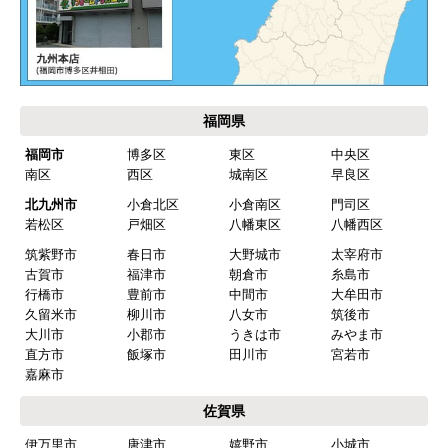
akagenoane
さん
2026年4月18日 21:30
欲しい商品をスムーズに注文できましたか？
はい
福岡県
ショップからの連絡や対応は適切でしたか？
福岡市
博多区
東区
中央区
はい
南区
西区
城南区
早良区
予定の期日までに商品が届きましたか？
北九州市
小倉北区
小倉南区
門司区
はい
若松区
戸畑区
八幡東区
八幡西区
筑紫野市
春日市
大野城市
太宰府市
商品の梱包は必要十分なものでしたか？
古賀市
福津市
朝倉市
糸島市
はい
行橋市
豊前市
中間市
大牟田市
久留米市
柳川市
八女市
筑後市
またこのショップを利用したいですか？
大川市
小郡市
うきは市
みやま市
はい
直方市
飯塚市
田川市
宮若市
嘉麻市
【注文商品】食器洗い機(食洗機) 【注
佐賀県
文時期】2026年03月頃（モバイルから）
伊万里市
唐津市
嬉野市
小城市