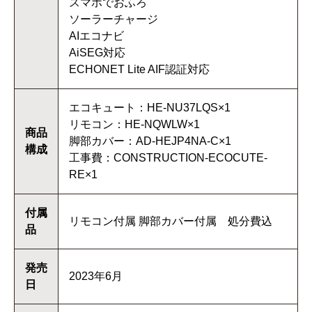
スマホでおふろ
ソーラーチャージ
AIエコナビ
AiSEG対応
ECHONET Lite AIF認証対応
エコキュート：HE-NU37LQS×1
リモコン：HE-NQWLW×1
商品
脚部カバー：AD-HEJP4NA-C×1
構成
工事費：CONSTRUCTION-ECOCUTE-
RE×1
付属
リモコン付属 脚部カバー付属 処分費込
品
発売
2023年6月
日