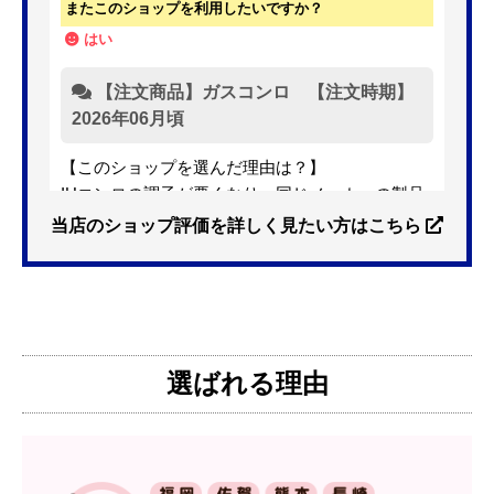
またこのショップを利用したいですか？
はい
【注文商品】ガスコンロ 【注文時期】
2026年06月頃
【このショップを選んだ理由は？】
IHコンロの調子が悪くなり、同じメーカーの製品
を探していました。ただ、3口から2口のものへ変
当店のショップ評価を詳しく見たい方はこちら
更を考えており、量販店へ行ったところ2口のもの
は需要が少なく製品によっては割高になるとのこ
とで3口を進められました。
そこで、福岡リフォームトリカエ隊で探したとこ
ろ、希望した製品が量販店よりかなり安い価格で
選ばれる理由
あったので購入いたしました。
【注文からどのくらいで届きましたか？】
1週間程度