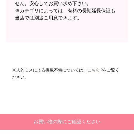
ショップからの連絡や対応は適切でしたか？
せん。安心してお買い求め下さい。
無回答
※カテゴリによっては、有料の長期延長保証も
当店では別途ご用意できます。
予定の期日までに商品が届きましたか？
はい
商品の梱包は必要十分なものでしたか？
はい
またこのショップを利用したいですか？
いいえ
※人的ミスによる掲載不備については、
こちら
をご覧く
【注文商品】エアコン・クーラー 【注
ださい。
文時期】2026年06月頃
【このショップを選んだ理由は？】
価格と評価が良かったから。
【注文からどのくらいで届きましたか？】
お買い物の際にご確認ください
二週間ほどです。