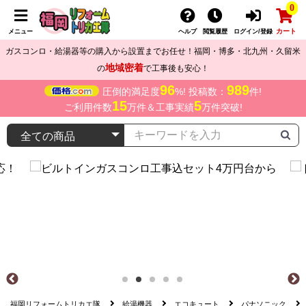
0
カート
メニュー
ヘルプ
閲覧履歴
ログイン/登録
ガスコンロ・給湯器等の購入から設置までお任せ！福岡・博多・北九州・久留米
地域密着
の
で工事後も安心！
96
989
圧倒的満足度
%! 投稿数：
件!
15
5
ご利用件数
万件＆工事実績
万件突破!
福岡リフォームトリカエ隊
給湯機器
エコキュート
パナソニック