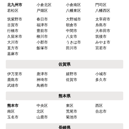
予定の期日までに商品が届きましたか？
北九州市
小倉北区
小倉南区
門司区
はい
若松区
戸畑区
八幡東区
八幡西区
筑紫野市
春日市
大野城市
太宰府市
商品の梱包は必要十分なものでしたか？
古賀市
福津市
朝倉市
糸島市
はい
行橋市
豊前市
中間市
大牟田市
久留米市
柳川市
八女市
筑後市
またこのショップを利用したいですか？
大川市
小郡市
うきは市
みやま市
はい
直方市
飯塚市
田川市
宮若市
嘉麻市
【注文商品】食器洗い機(食洗機) 【注
佐賀県
文時期】2026年03月頃（モバイルから）
伊万里市
唐津市
嬉野市
小城市
【このショップを選んだ理由は？】
鹿島市
神埼市
佐賀市
多久市
商品価格がお手頃だった
武雄市
鳥栖市
熊本県
【注文からどのくらいで届きましたか？】
熊本市
中央区
東区
西区
忘れました
南区
北区
荒尾市
合志市
玉名市
山鹿市
菊池市
【その他感想・コメント】
工事は土曜日に申し込んだが、
長崎県