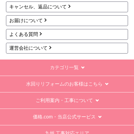
キャンセル、返品について
工事後は、初期設定や取り扱いの説明もなく、慌
てて引き上げる感じ。
お届けについて
保障期間の説明もHPとは違った。８年保証にして
よくある質問
いるがメーカー保証が３年追加になり１１年と説
明があった。HPにはメーカー保証期間も８年に含
運営会社について
むとなっていたが、どちらが正しいか分からな
い。
カテゴリ一覧
エアコン設置場所が２階だったので、どう考えて
も一人でかなえられる体力があると思えない、腰
水回りリフォームのお客様はこちら
が悪かったが室外機の荷揚げを手伝った。もし、
客先が高齢の女性だったらどうしたのか疑問。
ご利用案内・工事について
エアコン専門の担当べつにもう一人来て欲しかっ
た。
価格.com・当店公式サービス
工事業者からの連絡は電話かメールとなっていた
が、登録したメールアドレスではなく、ショート
九州 工事対応エリア