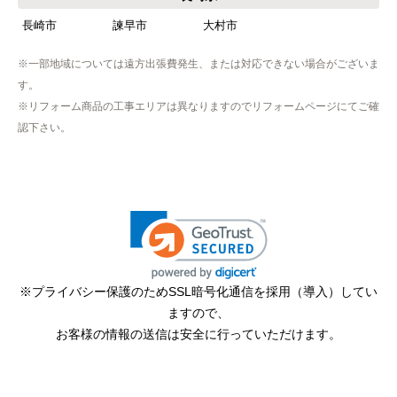
商品が事前郵送で受取日の時間指定ができなかっ
長崎市
諫早市
大村市
たので、仕事を1日休まなければならなかった。
※一部地域については遠方出張費発生、または対応できない場合がございま
す。
hisahisa229
さん
※リフォーム商品の工事エリアは異なりますのでリフォームページにてご確
2026年4月12日 22:19
認下さい。
欲しい商品をスムーズに注文できましたか？
はい
ショップからの連絡や対応は適切でしたか？
無回答
予定の期日までに商品が届きましたか？
はい
※プライバシー保護のためSSL暗号化通信を採用（導入）してい
ますので、
商品の梱包は必要十分なものでしたか？
お客様の情報の送信は安全に行っていただけます。
はい
またこのショップを利用したいですか？
はい