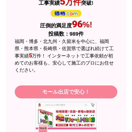
5
万件
工事実績
突破!
欲しい商品をスムーズに注文できましたか？
はい
ショップからの連絡や対応は適切でしたか？
96
%!
圧倒的満足度
はい
投稿数：
989
件
予定の期日までに商品が届きましたか？
福岡・博多・北九州・久留米を中心に、福岡
はい
県・熊本県・長崎県・佐賀県で選ばれ続けて工
5
事実績
万件！ インターネットで工事依頼が初
商品の梱包は必要十分なものでしたか？
めてのお客様も、安心して施工のプロにお任せ
はい
ください。
またこのショップを利用したいですか？
はい
モール出店で安心！
【注文商品】エアコン・クーラー 【注
文時期】2026年05月頃（モバイルから）
【このショップを選んだ理由は？】
近隣のショップでしっかりやってくれそうだった
から！