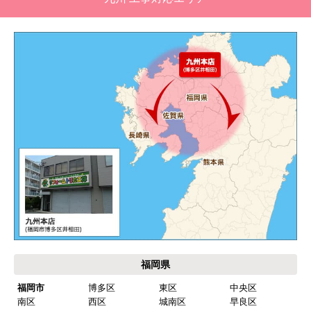
メールだとは知らず、確認できなかった。
エアコンが２００V対応型だが、同じ２００Vでも
業務用なのでコンセントの形状が違い、途中で工
事業者が買いに行く始末。注文時に形状の確認も
して欲しい。
別の部屋もお願いしたいと考えていたが、少々不
安があり要検討。
akagenoane
さん
2026年4月18日 21:30
欲しい商品をスムーズに注文できましたか？
はい
福岡県
ショップからの連絡や対応は適切でしたか？
福岡市
博多区
東区
中央区
はい
南区
西区
城南区
早良区