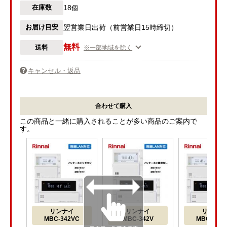
18
在庫数
個
お届け目安
翌営業日出荷（前営業日15時締切）
無料
送料
※一部地域を除く
キャンセル・返品
合わせて購入
この商品と一緒に購入されることが多い商品のご案内で
す。
リンナイ
リンナイ
リンナイ
MBC-342VC
MBC-342V
MBC-340