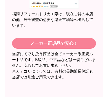
【注文からどのくらいで届きましたか？】
2週間
福岡リフォームトリカエ隊は、現在ご覧の本店
【その他感想・コメント】
の他、外部審査の必要な楽天市場等へ出店して
います。
スイートポテト頭
さん
2026年6月30日 23:50
メーカー正規品で安心！
欲しい商品をスムーズに注文できましたか？
当店にて取り扱う商品は全てメーカー系正規ル
はい
ート品です。B級品、中古品などは一切ございま
ショップからの連絡や対応は適切でしたか？
せん。安心してお買い求め下さい。
無回答
※カテゴリによっては、有料の長期延長保証も
当店では別途ご用意できます。
予定の期日までに商品が届きましたか？
はい
商品の梱包は必要十分なものでしたか？
はい
またこのショップを利用したいですか？