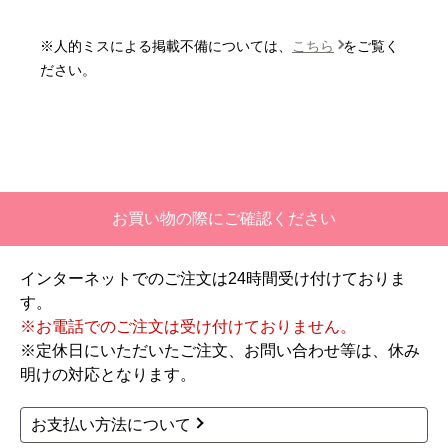
いいえ
※人的ミスによる掲載不備については、
こちら
をご覧く
【注文商品】エアコン・クーラー 【注
ださい。
文時期】2026年06月頃
【このショップを選んだ理由は？】
価格と評価が良かったから。
【注文からどのくらいで届きましたか？】
お買い物の際にご確認ください
二週間ほどです。
インターネットでのご注文は24時間受け付けておりま
【その他感想・コメント】
す。
工事対応は、１０点満点の３．５点。マイナス
※お電話でのご注文は受け付けておりません。
１．５点は、少々工事が雑。
※定休日にいただいたご注文、お問い合わせ等は、休み
過去の業者で一番最低。良かった点は、ただ一
明けの対応となります。
つ、愛想が良かったこと。
最初から名刺の提示も無く、どこの業者で名前が
お支払い方法について
なにかも分からない。少々不安である。