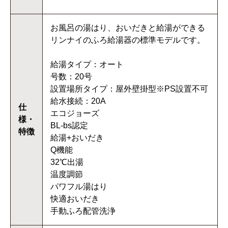
お風呂の湯はり、おいだきと給湯ができる
リンナイのふろ給湯器の標準モデルです。
給湯タイプ：オート
号数：20号
設置場所タイプ：屋外壁掛型※PS設置不可
給水接続：20A
仕
エコジョーズ
様・
BL-bs認定
特徴
給湯+おいだき
Q機能
32℃出湯
温度調節
パワフル湯はり
快適おいだき
手動ふろ配管洗浄