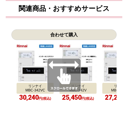
関連商品・おすすめサービス
合わせて購入
リンナイ
リンナイ
リンナイ
MBC-342VC
MBC-342V
MBC-340
30,240
25,450
27,290
円(税込)
円(税込)
円