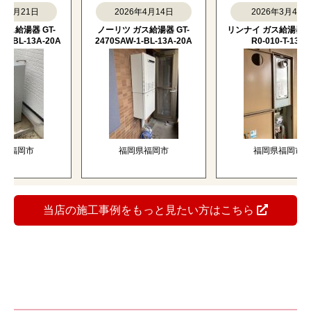
月21日
2026年4月14日
2026年3月4日
湯器 GT-
ノーリツ ガス給湯器 GT-
リンナイ ガス給湯器 BSET
BL-13A-20A
2470SAW-1-BL-13A-20A
R0-010-T-13A
福岡市
福岡県福岡市
福岡県福岡市
当店の施工事例をもっと見たい方はこちら