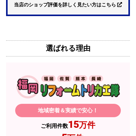
を探していました。ただ、3口から2口のものへ変
当店のショップ評価を詳しく見たい方はこちら
更を考えており、量販店へ行ったところ2口のもの
は需要が少なく製品によっては割高になるとのこ
とで3口を進められました。
そこで、福岡リフォームトリカエ隊で探したとこ
ろ、希望した製品が量販店よりかなり安い価格で
選ばれる理由
あったので購入いたしました。
【注文からどのくらいで届きましたか？】
1週間程度
【その他感想・コメント】
製品価格もですが、設置や保証なども充実してい
るので、今後も頼りになるショップの一つです。
地域密着＆実績で安心！
JodyH
さん
15
万件
ご利用件数
2026年7月3日 19:01