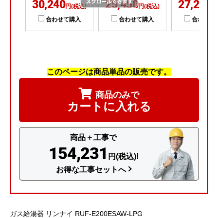
30,240
25,450
27,290
円(税込)
円(税込)
円
合わせて購入
合わせて購入
合わせて
このページは商品単品の販売です。
商品のみで
カートに入れる
商品＋工事で
154,231
円(税込)!
お得な工事セットへ
ガス給湯器 リンナイ RUF-E200ESAW-LPG