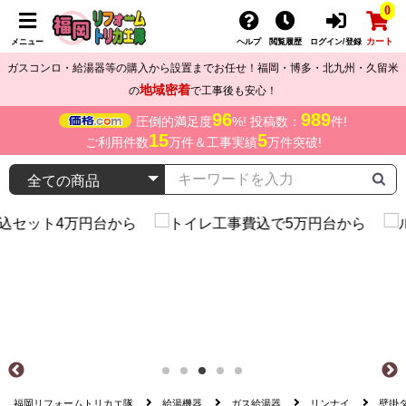
0
カート
メニュー
ヘルプ
閲覧履歴
ログイン/登録
ガスコンロ・給湯器等の購入から設置までお任せ！福岡・博多・北九州・久留米
地域密着
の
で工事後も安心！
96
989
圧倒的満足度
%! 投稿数：
件!
15
5
ご利用件数
万件＆工事実績
万件突破!
福岡リフォームトリカエ隊
給湯機器
ガス給湯器
リンナイ
壁掛