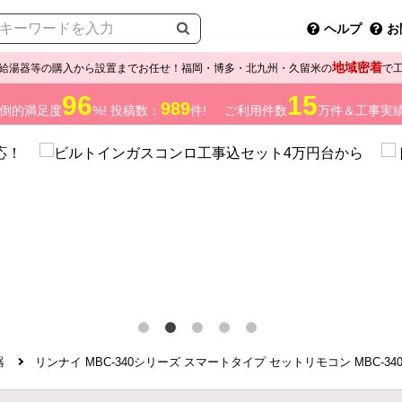
ヘルプ
お
地域密着
給湯器等の購入から設置までお任せ！福岡・博多・北九州・久留米の
で
96
15
989
倒的満足度
%! 投稿数：
件!
ご利用件数
万件＆工事実
器
リンナイ MBC-340シリーズ スマートタイプ セットリモコン MBC-340