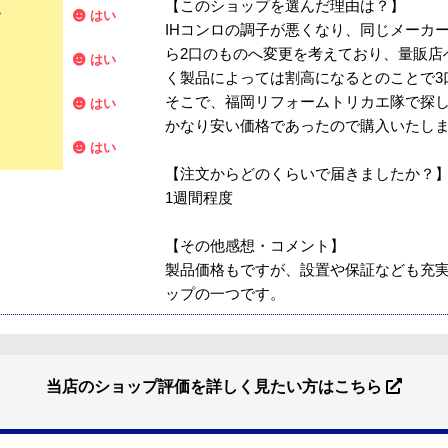
【このショップを選んだ理由は？】
？
はい
IHコンロの調子が悪くなり、同じメーカ
ら2口のものへ変更を考えており、量販店
はい
く製品によっては割高になるとのことで3
そこで、福岡リフォームトリカエ隊で探
はい
かなり安い価格であったので購入いたし
はい
【注文からどのくらいで届きましたか？
1週間程度
【その他感想・コメント】
製品価格もですが、設置や保証なども充
ップの一つです。
当店のショップ評価を詳しく見たい方はこちら
【注文商品】エアコン・クーラー 
？
はい
イルから）