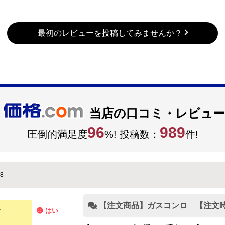
最初のレビューを投稿してみませんか？
当店の口コミ・レビュー
96
989
圧倒的満足度
%! 投稿数：
件!
8
【注文商品】ガスコンロ 【注文時期
？
はい