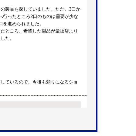
ーの製品を探していました。ただ、3口か
へ行ったところ2口のものは需要が少な
口を進められました。
したところ、希望した製品が量販店より
ました。
】
実しているので、今後も頼りになるショ
【注文時期】2026年05月頃（モバ