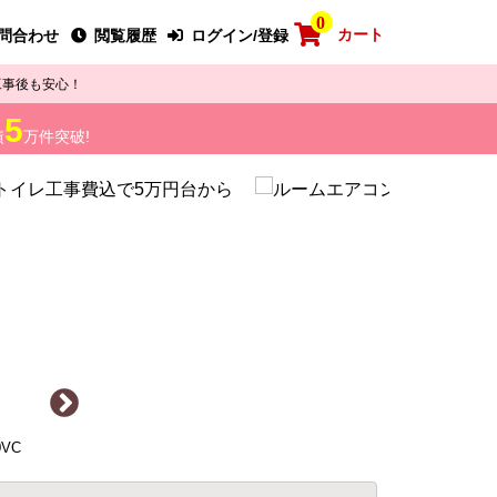
0
カート
問合わせ
閲覧履歴
ログイン/登録
工事後も安心！
5
績
万件突破!
VC