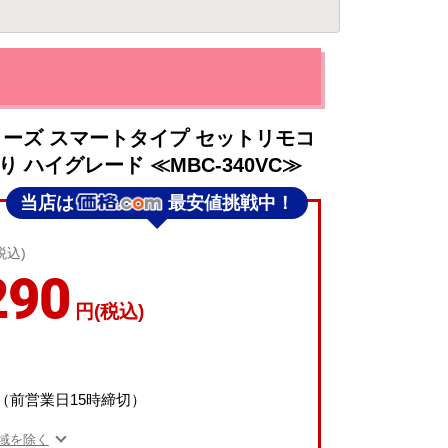
シリーズ スマートタイプ セットリモコ
 ハイグレード ≪MBC-340VC≫
当店は
最安値挑戦中！
税込)
290
円(税込)
（前営業日15時締切）
域を除く