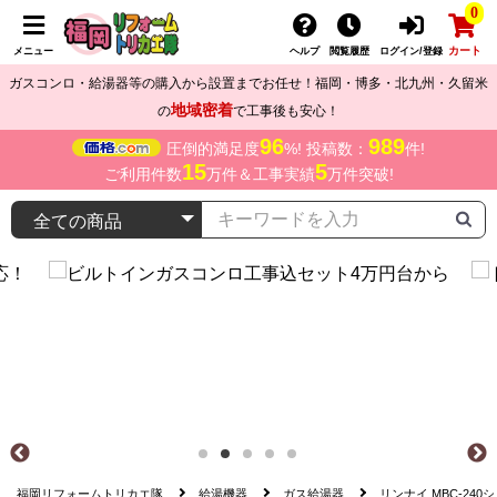
0
カート
メニュー
ヘルプ
閲覧履歴
ログイン/登録
ガスコンロ・給湯器等の購入から設置までお任せ！福岡・博多・北九州・久留米
地域密着
の
で工事後も安心！
96
989
圧倒的満足度
%! 投稿数：
件!
15
5
ご利用件数
万件＆工事実績
万件突破!
福岡リフォームトリカエ隊
給湯機器
ガス給湯器
リンナイ MBC-240