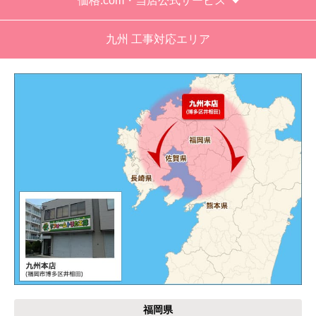
価格.com・当店公式サービス
工事業者からの連絡は電話かメールとなっていた
が、登録したメールアドレスではなく、ショート
九州 工事対応エリア
メールだとは知らず、確認できなかった。
エアコンが２００V対応型だが、同じ２００Vでも
業務用なのでコンセントの形状が違い、途中で工
事業者が買いに行く始末。注文時に形状の確認も
して欲しい。
別の部屋もお願いしたいと考えていたが、少々不
安があり要検討。
akagenoane
さん
2026年4月18日 21:30
欲しい商品をスムーズに注文できましたか？
はい
福岡県