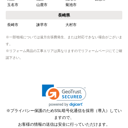
玉名市
山鹿市
菊池市
【その他感想・コメント】
工事は土曜日に申し込んだが、
長崎県
商品が事前郵送で受取日の時間指定ができなかっ
長崎市
諫早市
大村市
たので、仕事を1日休まなければならなかった。
※一部地域については遠方出張費発生、または対応できない場合がございま
す。
hisahisa229
さん
※リフォーム商品の工事エリアは異なりますのでリフォームページにてご確
2026年4月12日 22:19
認下さい。
欲しい商品をスムーズに注文できましたか？
はい
ショップからの連絡や対応は適切でしたか？
無回答
予定の期日までに商品が届きましたか？
はい
※プライバシー保護のためSSL暗号化通信を採用（導入）してい
ますので、
商品の梱包は必要十分なものでしたか？
お客様の情報の送信は安全に行っていただけます。
はい