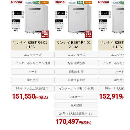
リンナイ BSET-R4-01
リンナイ BSET-R4-01
リンナイ BSET-R0-
1-13A
2-13A
1-13A
エコジョーズ
エコジョーズ
エコジョーズ
インターホンリモコン付属
配管自動洗浄
インターホンリモコ
オート
自動たし湯
オート
屋外壁掛
自動沸き上げ
屋外壁掛
24号（4人以上家族向け）
インターホンリモコン付属
20号（2-3人家族
151,550
152,919
フルオート
円(税込)
円(税
屋外壁掛
24号（4人以上家族向け）
170,497
円(税込)