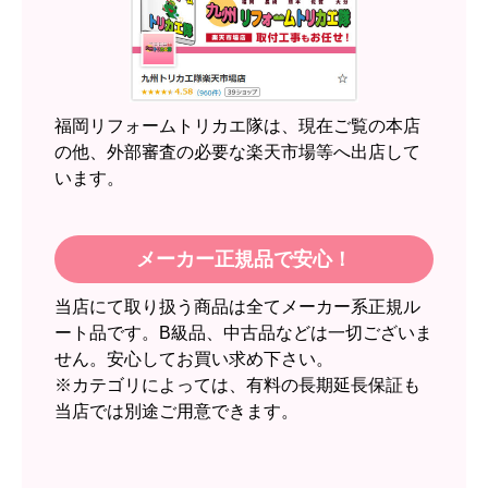
【このショップを選んだ理由は？】
近隣のショップでしっかりやってくれそうだった
から！
【注文からどのくらいで届きましたか？】
2週間
福岡リフォームトリカエ隊は、現在ご覧の本店
【その他感想・コメント】
の他、外部審査の必要な楽天市場等へ出店して
います。
スイートポテト頭
さん
2026年6月30日 23:50
メーカー正規品で安心！
欲しい商品をスムーズに注文できましたか？
当店にて取り扱う商品は全てメーカー系正規ル
はい
ート品です。B級品、中古品などは一切ございま
ショップからの連絡や対応は適切でしたか？
せん。安心してお買い求め下さい。
無回答
※カテゴリによっては、有料の長期延長保証も
当店では別途ご用意できます。
予定の期日までに商品が届きましたか？
はい
商品の梱包は必要十分なものでしたか？