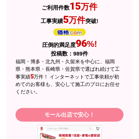
JodyH
さん
15
万件
ご利用件数
2026年7月3日 19:01
5
万件
工事実績
突破!
欲しい商品をスムーズに注文できましたか？
はい
ショップからの連絡や対応は適切でしたか？
96
%!
圧倒的満足度
はい
投稿数：
989
件
予定の期日までに商品が届きましたか？
福岡・博多・北九州・久留米を中心に、福岡
はい
県・熊本県・長崎県・佐賀県で選ばれ続けて工
5
事実績
万件！ インターネットで工事依頼が初
商品の梱包は必要十分なものでしたか？
めてのお客様も、安心して施工のプロにお任せ
はい
ください。
またこのショップを利用したいですか？
はい
モール出店で安心！
【注文商品】エアコン・クーラー 【注
文時期】2026年05月頃（モバイルから）