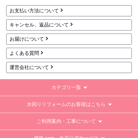
最初から名刺の提示も無く、どこの業者で名前が
お支払い方法について
なにかも分からない。少々不安である。
キャンセル、返品について
工事後は、初期設定や取り扱いの説明もなく、慌
てて引き上げる感じ。
お届けについて
保障期間の説明もHPとは違った。８年保証にして
よくある質問
いるがメーカー保証が３年追加になり１１年と説
明があった。HPにはメーカー保証期間も８年に含
運営会社について
むとなっていたが、どちらが正しいか分からな
い。
カテゴリ一覧
エアコン設置場所が２階だったので、どう考えて
も一人でかなえられる体力があると思えない、腰
水回りリフォームのお客様はこちら
が悪かったが室外機の荷揚げを手伝った。もし、
客先が高齢の女性だったらどうしたのか疑問。
ご利用案内・工事について
エアコン専門の担当べつにもう一人来て欲しかっ
た。