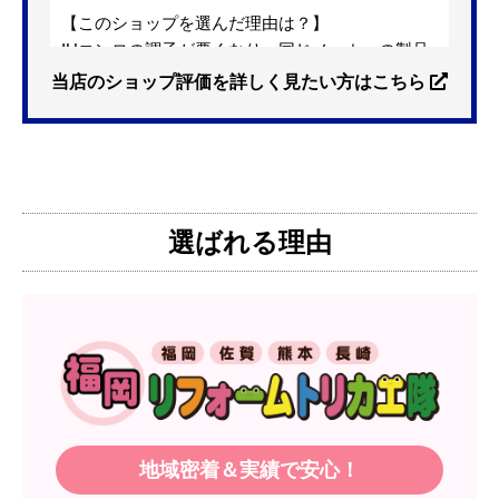
【このショップを選んだ理由は？】
IHコンロの調子が悪くなり、同じメーカーの製品
を探していました。ただ、3口から2口のものへ変
当店のショップ評価を詳しく見たい方はこちら
更を考えており、量販店へ行ったところ2口のもの
は需要が少なく製品によっては割高になるとのこ
とで3口を進められました。
そこで、福岡リフォームトリカエ隊で探したとこ
ろ、希望した製品が量販店よりかなり安い価格で
選ばれる理由
あったので購入いたしました。
【注文からどのくらいで届きましたか？】
1週間程度
【その他感想・コメント】
製品価格もですが、設置や保証なども充実してい
るので、今後も頼りになるショップの一つです。
地域密着＆実績で安心！