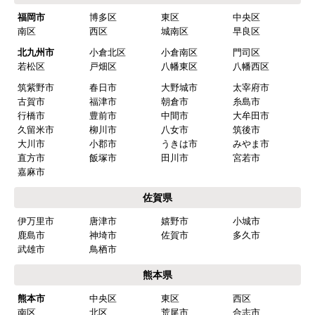
ショップからの連絡や対応は適切でしたか？
福岡市
博多区
東区
中央区
はい
南区
西区
城南区
早良区
予定の期日までに商品が届きましたか？
北九州市
小倉北区
小倉南区
門司区
はい
若松区
戸畑区
八幡東区
八幡西区
筑紫野市
春日市
大野城市
太宰府市
商品の梱包は必要十分なものでしたか？
古賀市
福津市
朝倉市
糸島市
はい
行橋市
豊前市
中間市
大牟田市
久留米市
柳川市
八女市
筑後市
またこのショップを利用したいですか？
大川市
小郡市
うきは市
みやま市
はい
直方市
飯塚市
田川市
宮若市
嘉麻市
【注文商品】食器洗い機(食洗機) 【注
佐賀県
文時期】2026年03月頃（モバイルから）
伊万里市
唐津市
嬉野市
小城市
【このショップを選んだ理由は？】
鹿島市
神埼市
佐賀市
多久市
商品価格がお手頃だった
武雄市
鳥栖市
熊本県
【注文からどのくらいで届きましたか？】
熊本市
中央区
東区
西区
忘れました
南区
北区
荒尾市
合志市