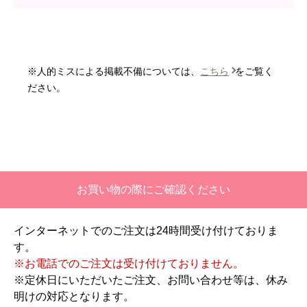
はい
またこのショップを利用したいですか？
いいえ
※人的ミスによる掲載不備については、
こちら
をご覧く
【注文商品】エアコン・クーラー 【注
ださい。
文時期】2026年06月頃
【このショップを選んだ理由は？】
価格と評価が良かったから。
【注文からどのくらいで届きましたか？】
お買い物の際にご確認ください
二週間ほどです。
インターネットでのご注文は24時間受け付けておりま
【その他感想・コメント】
す。
工事対応は、１０点満点の３．５点。マイナス
※お電話でのご注文は受け付けておりません。
１．５点は、少々工事が雑。
※定休日にいただいたご注文、お問い合わせ等は、休み
過去の業者で一番最低。良かった点は、ただ一
明けの対応となります。
つ、愛想が良かったこと。