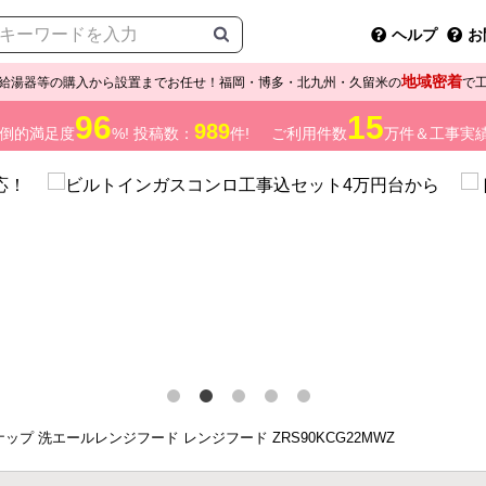
ヘルプ
お
地域密着
給湯器等の購入から設置までお任せ！福岡・博多・北九州・久留米の
で
96
15
989
倒的満足度
%! 投稿数：
件!
ご利用件数
万件＆工事実
ップ 洗エールレンジフード レンジフード ZRS90KCG22MWZ