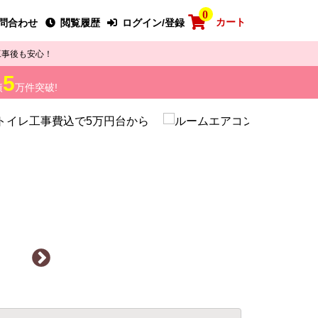
0
カート
問合わせ
閲覧履歴
ログイン/登録
工事後も安心！
5
績
万件突破!