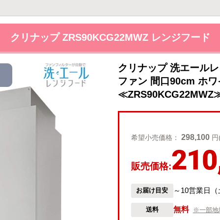
クリナップ ZRS90KCG22MWZ レンジフード
クリナップ 洗エールレ
ファン 間口90cm ホ
≪ZRS90KCG22MWZ
298,100
希望小売価格：
円
210
販売価格:
～10営業日
お届け目安
無料
送料
※一部地