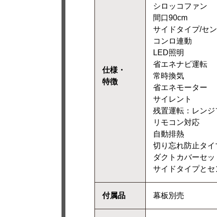
シロッコファン
間口90cm
サイドタイプ/セ
コンロ連動
LED照明
省エネナビ運転
仕様・
常時換気
特徴
省エネモーター
サイレント
残置運転：レンジ
リモコン対応
自動排熱
切り忘れ防止タイ
ダクトカバーセッ
サイドタイプとセ
付属品
幕板別売