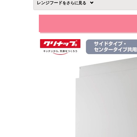
レンジフード
を