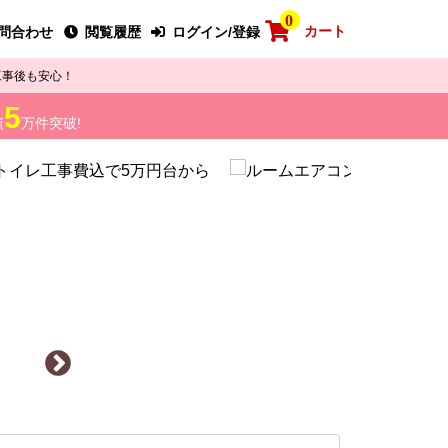
0
カート
問合わせ
閲覧履歴
ログイン/登録
工事後も安心！
5
績
万件突破!