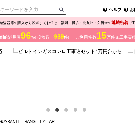
ヘルプ
お
地域密着
給湯器等の購入から設置までお任せ！福岡・博多・北九州・久留米の
で
96
15
989
倒的満足度
%! 投稿数：
件!
ご利用件数
万件＆工事実
UARANTEE-RANGE-10YEAR