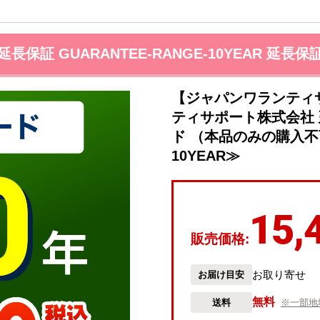
延長保証 GUARANTEE-RANGE-10YEAR 延長保
【ジャパンワランティ
ティサポート株式会社 
ド （本品のみの購入不可）
10YEAR≫
15,
販売価格:
お取り寄せ
お届け目安
無料
送料
※一部地