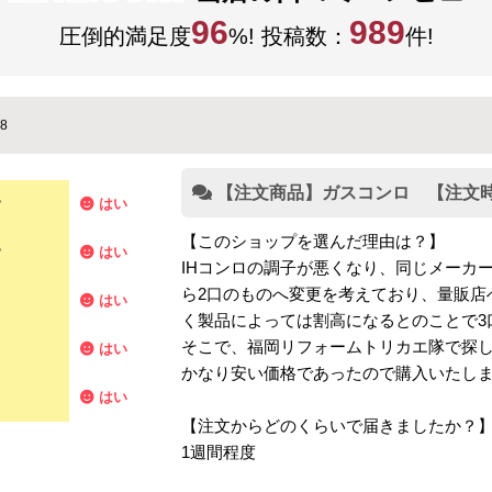
96
989
圧倒的満足度
%! 投稿数：
件!
8
【注文商品】ガスコンロ 【注文時期
？
はい
【このショップを選んだ理由は？】
？
はい
IHコンロの調子が悪くなり、同じメーカ
ら2口のものへ変更を考えており、量販店
はい
く製品によっては割高になるとのことで3
そこで、福岡リフォームトリカエ隊で探
はい
かなり安い価格であったので購入いたし
はい
【注文からどのくらいで届きましたか？
1週間程度