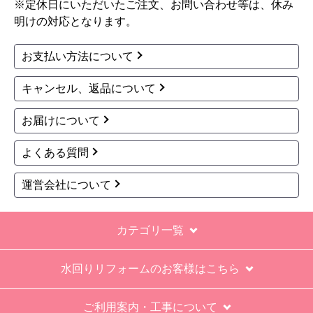
※定休日にいただいたご注文、お問い合わせ等は、休み
過去の業者で一番最低。良かった点は、ただ一
明けの対応となります。
つ、愛想が良かったこと。
最初から名刺の提示も無く、どこの業者で名前が
お支払い方法について
なにかも分からない。少々不安である。
キャンセル、返品について
工事後は、初期設定や取り扱いの説明もなく、慌
てて引き上げる感じ。
お届けについて
保障期間の説明もHPとは違った。８年保証にして
よくある質問
いるがメーカー保証が３年追加になり１１年と説
明があった。HPにはメーカー保証期間も８年に含
運営会社について
むとなっていたが、どちらが正しいか分からな
い。
カテゴリ一覧
エアコン設置場所が２階だったので、どう考えて
も一人でかなえられる体力があると思えない、腰
水回りリフォームのお客様はこちら
が悪かったが室外機の荷揚げを手伝った。もし、
客先が高齢の女性だったらどうしたのか疑問。
ご利用案内・工事について
エアコン専門の担当べつにもう一人来て欲しかっ