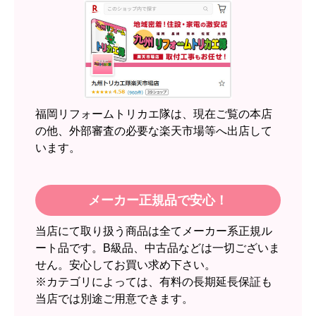
文時期】2026年05月頃（モバイルから）
【このショップを選んだ理由は？】
近隣のショップでしっかりやってくれそうだった
から！
【注文からどのくらいで届きましたか？】
2週間
福岡リフォームトリカエ隊は、現在ご覧の本店
【その他感想・コメント】
の他、外部審査の必要な楽天市場等へ出店して
います。
スイートポテト頭
さん
2026年6月30日 23:50
メーカー正規品で安心！
欲しい商品をスムーズに注文できましたか？
当店にて取り扱う商品は全てメーカー系正規ル
はい
ート品です。B級品、中古品などは一切ございま
ショップからの連絡や対応は適切でしたか？
せん。安心してお買い求め下さい。
無回答
※カテゴリによっては、有料の長期延長保証も
当店では別途ご用意できます。
予定の期日までに商品が届きましたか？