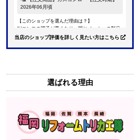
2026年06月頃
【このショップを選んだ理由は？】
IHコンロの調子が悪くなり、同じメーカーの製品
を探していました。ただ、3口から2口のものへ変
当店のショップ評価を詳しく見たい方はこちら
更を考えており、量販店へ行ったところ2口のもの
は需要が少なく製品によっては割高になるとのこ
とで3口を進められました。
そこで、福岡リフォームトリカエ隊で探したとこ
ろ、希望した製品が量販店よりかなり安い価格で
選ばれる理由
あったので購入いたしました。
【注文からどのくらいで届きましたか？】
1週間程度
【その他感想・コメント】
製品価格もですが、設置や保証なども充実してい
るので、今後も頼りになるショップの一つです。