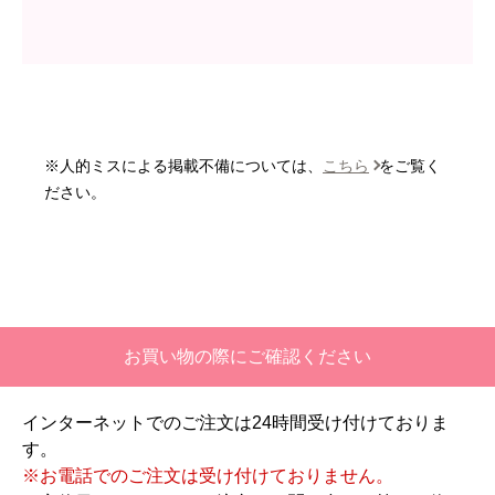
はい
商品の梱包は必要十分なものでしたか？
はい
またこのショップを利用したいですか？
いいえ
※人的ミスによる掲載不備については、
こちら
をご覧く
【注文商品】エアコン・クーラー 【注
ださい。
文時期】2026年06月頃
【このショップを選んだ理由は？】
価格と評価が良かったから。
【注文からどのくらいで届きましたか？】
お買い物の際にご確認ください
二週間ほどです。
インターネットでのご注文は24時間受け付けておりま
【その他感想・コメント】
す。
工事対応は、１０点満点の３．５点。マイナス
※お電話でのご注文は受け付けておりません。
１．５点は、少々工事が雑。