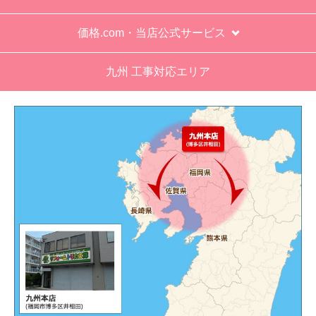
た。
価格.com・当店公式サービス
工事業者からの連絡は電話かメールとなっていた
が、登録したメールアドレスではなく、ショート
九州 工事対応エリア
メールだとは知らず、確認できなかった。
エアコンが２００V対応型だが、同じ２００Vでも
業務用なのでコンセントの形状が違い、途中で工
事業者が買いに行く始末。注文時に形状の確認も
して欲しい。
別の部屋もお願いしたいと考えていたが、少々不
安があり要検討。
akagenoane
さん
2026年4月18日 21:30
欲しい商品をスムーズに注文できましたか？