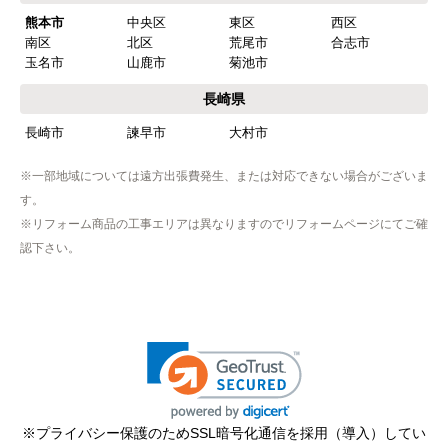
熊本市
中央区
東区
西区
忘れました
南区
北区
荒尾市
合志市
玉名市
山鹿市
菊池市
【その他感想・コメント】
工事は土曜日に申し込んだが、
長崎県
商品が事前郵送で受取日の時間指定ができなかっ
長崎市
諫早市
大村市
たので、仕事を1日休まなければならなかった。
※一部地域については遠方出張費発生、または対応できない場合がございま
す。
hisahisa229
さん
※リフォーム商品の工事エリアは異なりますのでリフォームページにてご確
2026年4月12日 22:19
認下さい。
欲しい商品をスムーズに注文できましたか？
はい
ショップからの連絡や対応は適切でしたか？
無回答
予定の期日までに商品が届きましたか？
はい
※プライバシー保護のためSSL暗号化通信を採用（導入）してい