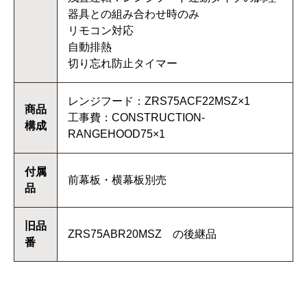
器具との組み合わせ時のみ
リモコン対応
自動排熱
切り忘れ防止タイマー
レンジフード：ZRS75ACF22MSZ×1
商品
工事費：CONSTRUCTION-
構成
RANGEHOOD75×1
付属
前幕板・横幕板別売
品
旧品
ZRS75ABR20MSZ の後継品
番