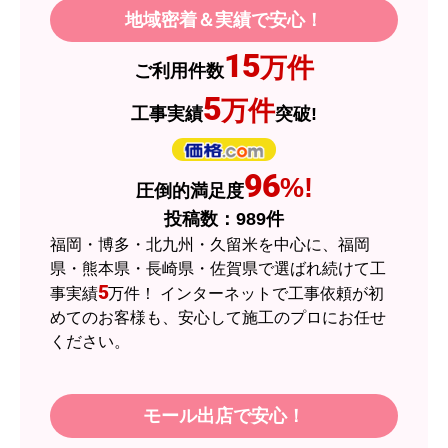
地域密着＆実績で安心！
JodyH
さん
15
万件
ご利用件数
2026年7月3日 19:01
5
万件
工事実績
突破!
欲しい商品をスムーズに注文できましたか？
はい
ショップからの連絡や対応は適切でしたか？
96
%!
圧倒的満足度
はい
投稿数：
989
件
予定の期日までに商品が届きましたか？
福岡・博多・北九州・久留米を中心に、福岡
はい
県・熊本県・長崎県・佐賀県で選ばれ続けて工
5
事実績
万件！ インターネットで工事依頼が初
商品の梱包は必要十分なものでしたか？
めてのお客様も、安心して施工のプロにお任せ
はい
ください。
またこのショップを利用したいですか？
はい
モール出店で安心！
【注文商品】エアコン・クーラー 【注