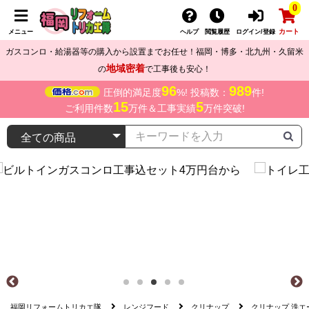
0
カート
メニュー
ヘルプ
閲覧履歴
ログイン/登録
ガスコンロ・給湯器等の購入から設置までお任せ！福岡・博多・北九州・久留米
地域密着
の
で工事後も安心！
96
989
圧倒的満足度
%! 投稿数：
件!
15
5
ご利用件数
万件＆工事実績
万件突破!
福岡リフォームトリカエ隊
レンジフード
クリナップ
クリナップ 洗エー