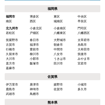
はい
福岡県
ショップからの連絡や対応は適切でしたか？
福岡市
博多区
東区
中央区
はい
南区
西区
城南区
早良区
予定の期日までに商品が届きましたか？
北九州市
小倉北区
小倉南区
門司区
はい
若松区
戸畑区
八幡東区
八幡西区
筑紫野市
春日市
大野城市
太宰府市
商品の梱包は必要十分なものでしたか？
古賀市
福津市
朝倉市
糸島市
はい
行橋市
豊前市
中間市
大牟田市
久留米市
柳川市
八女市
筑後市
またこのショップを利用したいですか？
大川市
小郡市
うきは市
みやま市
はい
直方市
飯塚市
田川市
宮若市
嘉麻市
【注文商品】食器洗い機(食洗機) 【注
佐賀県
文時期】2026年03月頃（モバイルから）
伊万里市
唐津市
嬉野市
小城市
【このショップを選んだ理由は？】
鹿島市
神埼市
佐賀市
多久市
商品価格がお手頃だった
武雄市
鳥栖市
熊本県
【注文からどのくらいで届きましたか？】