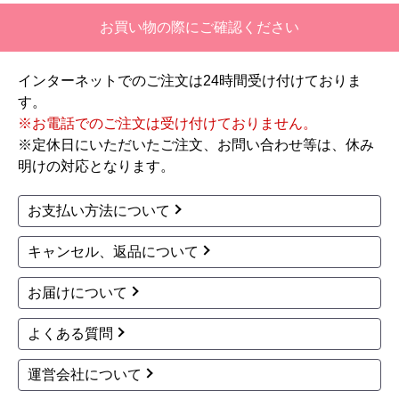
お買い物の際にご確認ください
【注文からどのくらいで届きましたか？】
二週間ほどです。
インターネットでのご注文は24時間受け付けておりま
【その他感想・コメント】
す。
工事対応は、１０点満点の３．５点。マイナス１．５点
※お電話でのご注文は受け付けておりません。
は、少々工事が雑。
※定休日にいただいたご注文、お問い合わせ等は、休み
過去の業者で一番最低。良かった点は、ただ一つ、愛想
明けの対応となります。
が良かったこと。
最初から名刺の提示も無く、どこの業者で名前がなにか
お支払い方法について
も分からない。少々不安である。
キャンセル、返品について
工事後は、初期設定や取り扱いの説明もなく、慌てて引
き上げる感じ。
お届けについて
保障期間の説明もHPとは違った。８年保証にしている
よくある質問
がメーカー保証が３年追加になり１１年と説明があっ
た。HPにはメーカー保証期間も８年に含むとなってい
運営会社について
たが、どちらが正しいか分からない。