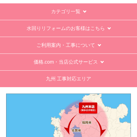
カテゴリ一覧
エアコン設置場所が２階だったので、どう考えても一人
でかなえられる体力があると思えない、腰が悪かったが
室外機の荷揚げを手伝った。もし、客先が高齢の女性だ
水回りリフォームのお客様はこちら
ったらどうしたのか疑問。
エアコン専門の担当べつにもう一人来て欲しかった。
ご利用案内・工事について
工事業者からの連絡は電話かメールとなっていたが、登
価格.com・当店公式サービス
録したメールアドレスではなく、ショートメールだとは
知らず、確認できなかった。
九州 工事対応エリア
エアコンが２００V対応型だが、同じ２００Vでも業務
用なのでコンセントの形状が違い、途中で工事業者が買
いに行く始末。注文時に形状の確認もして欲しい。
別の部屋もお願いしたいと考えていたが、少々不安があ
り要検討。