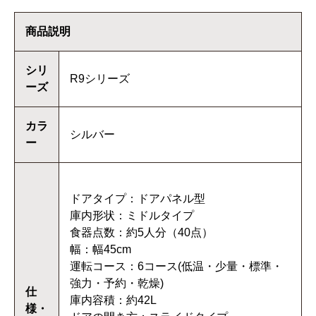
商品説明
シリ
R9シリーズ
ーズ
カラ
シルバー
ー
ドアタイプ：ドアパネル型
庫内形状：ミドルタイプ
食器点数：約5人分（40点）
幅：幅45cm
運転コース：6コース(低温・少量・標準・
強力・予約・乾燥)
仕
庫内容積：約42L
様・