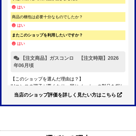
はい
商品の梱包は必要十分なものでしたか？
はい
またこのショップを利用したいですか？
はい
【注文商品】ガスコンロ 【注文時期】2026
年06月頃
【このショップを選んだ理由は？】
IHコンロの調子が悪くなり、同じメーカーの製品を探し
ていました。ただ、3口から2口のものへ変更を考えてお
当店のショップ評価を詳しく見たい方はこちら
り、量販店へ行ったところ2口のものは需要が少なく製
品によっては割高になるとのことで3口を進められまし
た。
そこで、福岡リフォームトリカエ隊で探したところ、希
望した製品が量販店よりかなり安い価格であったので購