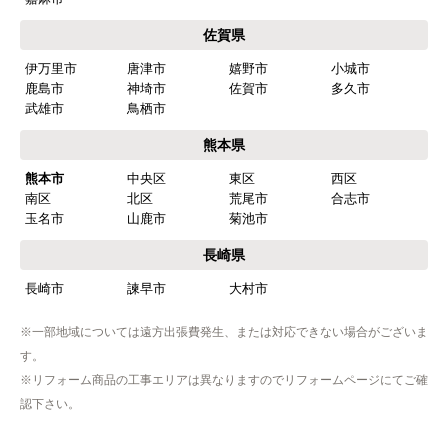
【このショップを選んだ理由は？】
佐賀県
商品価格がお手頃だった
伊万里市
唐津市
嬉野市
小城市
鹿島市
神埼市
佐賀市
多久市
【注文からどのくらいで届きましたか？】
武雄市
鳥栖市
忘れました
熊本県
【その他感想・コメント】
熊本市
中央区
東区
西区
工事は土曜日に申し込んだが、
南区
北区
荒尾市
合志市
商品が事前郵送で受取日の時間指定ができなかったの
玉名市
山鹿市
菊池市
で、仕事を1日休まなければならなかった。
長崎県
長崎市
諫早市
大村市
hisahisa229
さん
※一部地域については遠方出張費発生、または対応できない場合がございま
2026年4月12日 22:19
す。
欲しい商品をスムーズに注文できましたか？
※リフォーム商品の工事エリアは異なりますのでリフォームページにてご確
はい
認下さい。
ショップからの連絡や対応は適切でしたか？