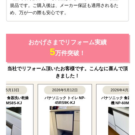
規品です。ご購入後は、メーカー保証も適用されるた
め、万が一の際も安心です。
おかげさまでリフォーム実績
5
万件突破！
当社でリフォーム頂いたお客様です。こんなに喜んで頂
きました！
5月13日
2026年5月12日
2026年4月28日
 食器洗い乾燥
パナソニック トイレ NP-
パナソニック 食器洗い乾
45RS9K-KJ
MS8S-KJ
機 NP-60MS8S