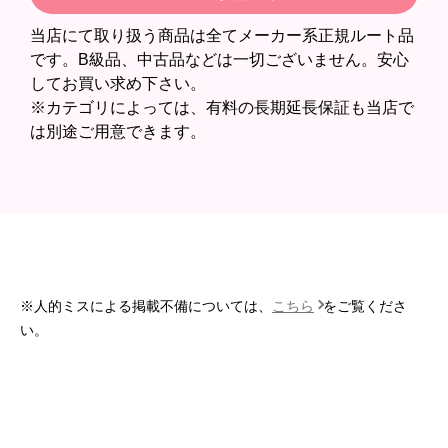
欲しい商品をスムーズに注文できましたか？
当店にて取り扱う商品は全てメーカー系正規ルート品
はい
です。B級品、中古品などは一切ございません。安心
してお買い求め下さい。
ショップからの連絡や対応は適切でしたか？
※カテゴリによっては、有料の長期延長保証も当店で
無回答
は別途ご用意できます。
予定の期日までに商品が届きましたか？
はい
商品の梱包は必要十分なものでしたか？
はい
またこのショップを利用したいですか？
いいえ
※人的ミスによる掲載不備については、
こちら
をご覧くださ
い。
【注文商品】エアコン・クーラー 【注文時
期】2026年06月頃
【このショップを選んだ理由は？】
価格と評価が良かったから。