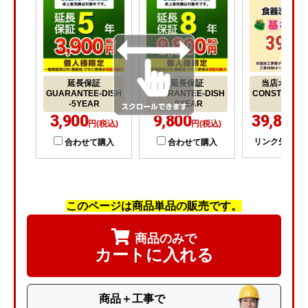
延長保証
延長保証
当店オリジ
GUARANTEE-DISH
GUARANTEE-DISH
CONSTRUCTI
-5YEAR
-8YEAR
ISH
3,900
9,800
39,800
円(税込)
円(税込)
円
リンク先にて
合わせて購入
合わせて購入
このページは商品単品の販売です。
商品のみで
カートに入れる
商品＋工事で