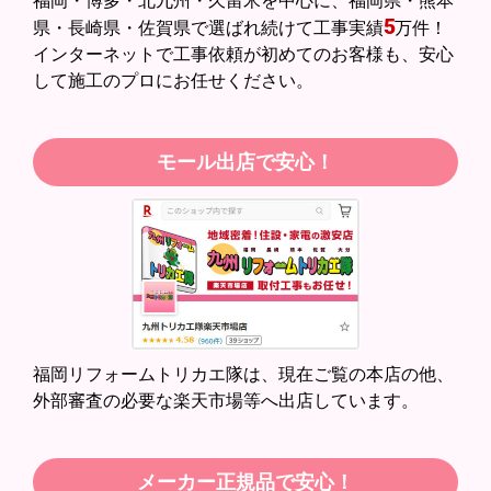
福岡・博多・北九州・久留米を中心に、福岡県・熊本
はい
5
県・長崎県・佐賀県で選ばれ続けて工事実績
万件！
商品の梱包は必要十分なものでしたか？
インターネットで工事依頼が初めてのお客様も、安心
はい
して施工のプロにお任せください。
またこのショップを利用したいですか？
はい
モール出店で安心！
【注文商品】エアコン・クーラー 【注文時
期】2026年05月頃（モバイルから）
【このショップを選んだ理由は？】
近隣のショップでしっかりやってくれそうだったから！
【注文からどのくらいで届きましたか？】
2週間
【その他感想・コメント】
福岡リフォームトリカエ隊は、現在ご覧の本店の他、
外部審査の必要な楽天市場等へ出店しています。
スイートポテト頭
さん
2026年6月30日 23:50
メーカー正規品で安心！