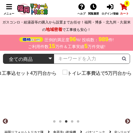
0
カート
メニュー
ヘルプ
閲覧履歴
ログイン/登録
ガスコンロ・給湯器等の購入から設置までお任せ！福岡・博多・北九州・久留米
地域密着
の
で工事後も安心！
96
989
圧倒的満足度
%! 投稿数：
件!
15
5
ご利用件数
万件＆工事実績
万件突破!
福岡リフォームトリカエ隊
食器洗い乾燥機
パナソニック
Rシリーズ