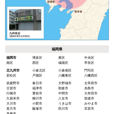
akagenoane
さん
2026年4月18日 21:30
欲しい商品をスムーズに注文できましたか？
はい
ショップからの連絡や対応は適切でしたか？
はい
福岡県
予定の期日までに商品が届きましたか？
福岡市
博多区
東区
中央区
はい
南区
西区
城南区
早良区
商品の梱包は必要十分なものでしたか？
北九州市
小倉北区
小倉南区
門司区
若松区
戸畑区
八幡東区
八幡西区
はい
筑紫野市
春日市
大野城市
太宰府市
またこのショップを利用したいですか？
古賀市
福津市
朝倉市
糸島市
はい
行橋市
豊前市
中間市
大牟田市
久留米市
柳川市
八女市
筑後市
【注文商品】食器洗い機(食洗機) 【注文時
大川市
小郡市
うきは市
みやま市
直方市
飯塚市
田川市
宮若市
期】2026年03月頃（モバイルから）
嘉麻市