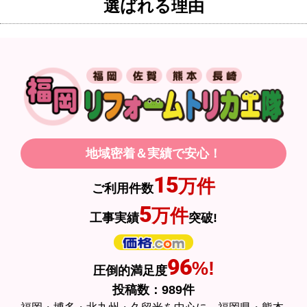
選ばれる理由
入いたしました。
【注文からどのくらいで届きましたか？】
1週間程度
【その他感想・コメント】
製品価格もですが、設置や保証なども充実しているの
で、今後も頼りになるショップの一つです。
地域密着＆実績で安心！
JodyH
さん
15
万件
2026年7月3日 19:01
ご利用件数
5
欲しい商品をスムーズに注文できましたか？
万件
工事実績
突破!
はい
ショップからの連絡や対応は適切でしたか？
96
%!
圧倒的満足度
はい
投稿数：
989
件
予定の期日までに商品が届きましたか？