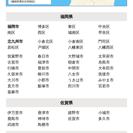
福岡県
福岡市
博多区
東区
中央区
南区
西区
城南区
早良区
北九州市
小倉北区
小倉南区
門司区
若松区
戸畑区
八幡東区
八幡西区
筑紫野市
春日市
大野城市
太宰府市
古賀市
福津市
朝倉市
糸島市
行橋市
豊前市
中間市
大牟田市
久留米市
柳川市
八女市
筑後市
大川市
小郡市
うきは市
みやま市
直方市
飯塚市
田川市
宮若市
嘉麻市
佐賀県
伊万里市
唐津市
嬉野市
小城市
鹿島市
神埼市
佐賀市
多久市
武雄市
鳥栖市