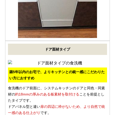
ドア面材タイプ
築5年以内のお宅で、よりキッチンとの統一感にこだわりた
い方におすすめ
食洗機のドア前面に、システムキッチンのドアと同色・同素
材の
約18mmの厚みのある板素材を取付ける
ことを前提とし
たタイプです。
ドアパネル型と違い
扉の四辺に枠がないため、より自然で統
一感のある仕上がり
です。