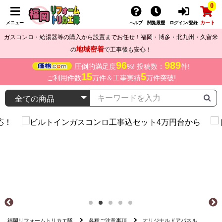
0
カート
メニュー
ヘルプ
閲覧履歴
ログイン/登録
ガスコンロ・給湯器等の購入から設置までお任せ！福岡・博多・北九州・久留米
地域密着
の
で工事後も安心！
96
989
圧倒的満足度
%! 投稿数：
件!
15
5
ご利用件数
万件＆工事実績
万件突破!
福岡リフォームトリカエ隊
各種ご注意事項
オリジナルドアパネル