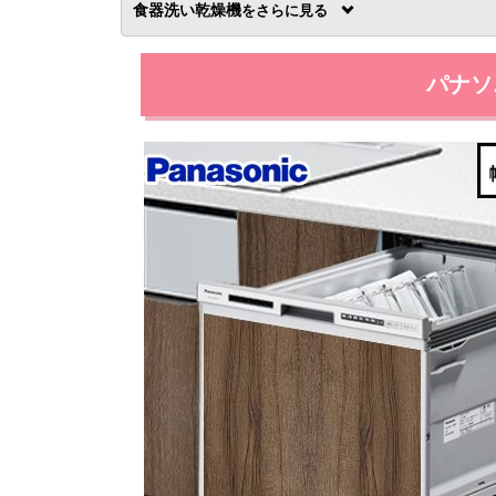
食器洗い乾燥機
を
パナソニ