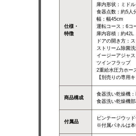
庫内形状：ミドル
食器点数：約5人
幅：幅45cm
仕様・
運転コース：6コ
特徴
庫内容積：約42L
ドアの開き方：ス
ストリーム除菌洗
イージーアジャス
ツインフラップ
2重給水圧力ホー
【別売りの専用キ
食器洗い乾燥機：NP
商品構成
食器洗い乾燥機部材
ビンテージウッド
付属品
※付属パネルは本