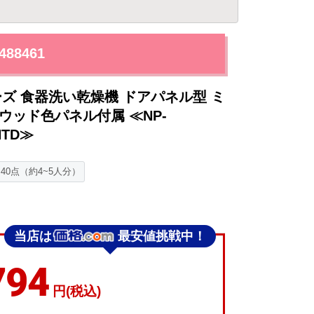
88461
ーズ 食器洗い乾燥機 ドアパネル型 ミ
ウッド色パネル付属 ≪NP-
HTD≫
~40点（約4~5人分）
当店は
最安値挑戦中！
794
円(税込)