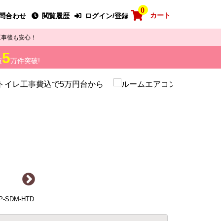
0
カート
問合わせ
閲覧履歴
ログイン/登録
工事後も安心！
5
績
万件突破!
-SDM-HTD