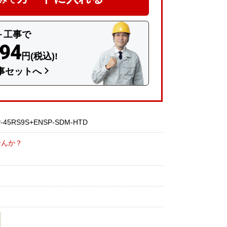
＋工事で
494
円(税込)!
事セットへ
RS9S+ENSP-SDM-HTD
せんか？