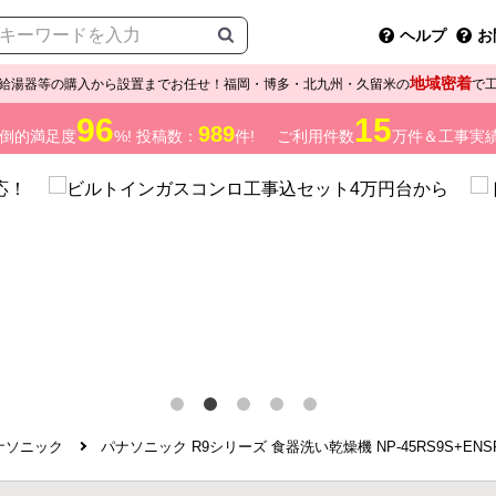
ヘルプ
お
地域密着
給湯器等の購入から設置までお任せ！福岡・博多・北九州・久留米の
で
96
15
989
倒的満足度
%! 投稿数：
件!
ご利用件数
万件＆工事実
ナソニック
パナソニック R9シリーズ 食器洗い乾燥機 NP-45RS9S+ENSP