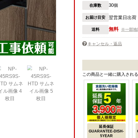
30
在庫数
個
翌営業日出荷
お届け目安
無料
送料
※一部地
キャンセル・返品
この商品と一緒に購入され
延長保証
GUARANTEE-DISH-
5YEAR