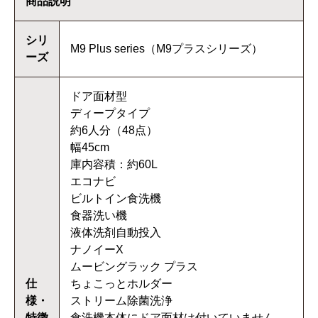
商品説明
シリ
M9 Plus series（M9プラスシリーズ）
ーズ
ドア面材型
ディープタイプ
約6人分（48点）
幅45cm
庫内容積：約60L
エコナビ
ビルトイン食洗機
食器洗い機
液体洗剤自動投入
ナノイーX
ムービングラック プラス
仕
ちょこっとホルダー
様・
ストリーム除菌洗浄
特徴
食洗機本体にドア面材は付いていません。