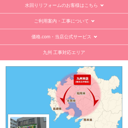
※定休日にいただいたご注文、お問い合わせ等は、休み
過去の業者で一番最低。良かった点は、ただ一
明けの対応となります。
つ、愛想が良かったこと。
最初から名刺の提示も無く、どこの業者で名前が
お支払い方法について
なにかも分からない。少々不安である。
キャンセル、返品について
工事後は、初期設定や取り扱いの説明もなく、慌
てて引き上げる感じ。
お届けについて
保障期間の説明もHPとは違った。８年保証にして
よくある質問
いるがメーカー保証が３年追加になり１１年と説
明があった。HPにはメーカー保証期間も８年に含
運営会社について
むとなっていたが、どちらが正しいか分からな
い。
カテゴリ一覧
エアコン設置場所が２階だったので、どう考えて
も一人でかなえられる体力があると思えない、腰
水回りリフォームのお客様はこちら
が悪かったが室外機の荷揚げを手伝った。もし、
客先が高齢の女性だったらどうしたのか疑問。
ご利用案内・工事について
エアコン専門の担当べつにもう一人来て欲しかっ