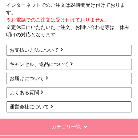
はい
商品の梱包は必要十分なものでしたか？
はい
またこのショップを利用したいですか？
いいえ
※人的ミスによる掲載不備については、
こちら
をご覧く
【注文商品】エアコン・クーラー 【注
ださい。
文時期】2026年06月頃
【このショップを選んだ理由は？】
価格と評価が良かったから。
【注文からどのくらいで届きましたか？】
お買い物の際にご確認ください
二週間ほどです。
インターネットでのご注文は24時間受け付けておりま
【その他感想・コメント】
す。
工事対応は、１０点満点の３．５点。マイナス
※お電話でのご注文は受け付けておりません。
１．５点は、少々工事が雑。