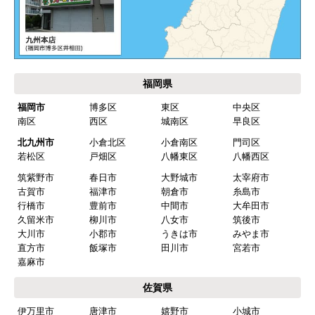
た。
価格.com・当店公式サービス
工事業者からの連絡は電話かメールとなっていた
が、登録したメールアドレスではなく、ショート
九州 工事対応エリア
メールだとは知らず、確認できなかった。
エアコンが２００V対応型だが、同じ２００Vでも
業務用なのでコンセントの形状が違い、途中で工
事業者が買いに行く始末。注文時に形状の確認も
して欲しい。
別の部屋もお願いしたいと考えていたが、少々不
安があり要検討。
akagenoane
さん
2026年4月18日 21:30
欲しい商品をスムーズに注文できましたか？