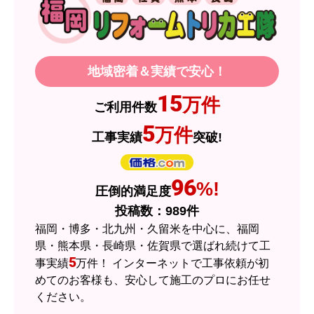
2026年06月頃
【このショップを選んだ理由は？】
IHコンロの調子が悪くなり、同じメーカーの製品
を探していました。ただ、3口から2口のものへ変
当店のショップ評価を詳しく見たい方はこちら
更を考えており、量販店へ行ったところ2口のもの
は需要が少なく製品によっては割高になるとのこ
とで3口を進められました。
そこで、福岡リフォームトリカエ隊で探したとこ
ろ、希望した製品が量販店よりかなり安い価格で
選ばれる理由
あったので購入いたしました。
【注文からどのくらいで届きましたか？】
1週間程度
【その他感想・コメント】
製品価格もですが、設置や保証なども充実してい
るので、今後も頼りになるショップの一つです。