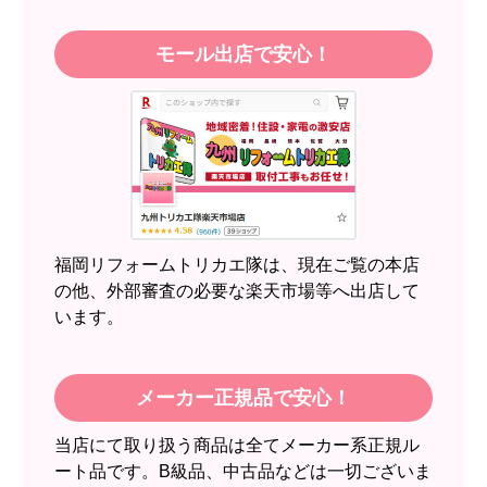
地域密着＆実績で安心！
JodyH
さん
15
万件
ご利用件数
2026年7月3日 19:01
5
万件
工事実績
突破!
欲しい商品をスムーズに注文できましたか？
はい
ショップからの連絡や対応は適切でしたか？
96
%!
圧倒的満足度
はい
投稿数：
989
件
予定の期日までに商品が届きましたか？
福岡・博多・北九州・久留米を中心に、福岡
はい
県・熊本県・長崎県・佐賀県で選ばれ続けて工
5
事実績
万件！ インターネットで工事依頼が初
商品の梱包は必要十分なものでしたか？
めてのお客様も、安心して施工のプロにお任せ
はい
ください。
またこのショップを利用したいですか？
はい
モール出店で安心！
【注文商品】エアコン・クーラー 【注