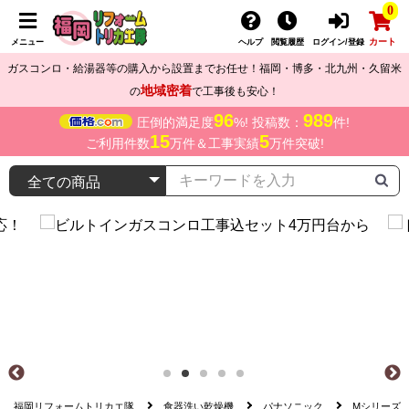
0
カート
メニュー
ヘルプ
閲覧履歴
ログイン/登録
ガスコンロ・給湯器等の購入から設置までお任せ！福岡・博多・北九州・久留米
地域密着
の
で工事後も安心！
96
989
圧倒的満足度
%! 投稿数：
件!
15
5
ご利用件数
万件＆工事実績
万件突破!
福岡リフォームトリカエ隊
食器洗い乾燥機
パナソニック
Mシリーズ