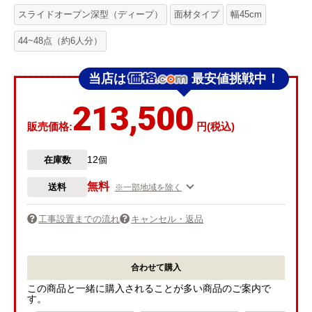
スライドオープン深型（ディープ）
面材タイプ
幅45cm
44~48点（約6人分）
当店は
最安値挑戦中！
213,500
販売価格:
円(税込)
12
在庫数
個
無料
送料
※一部地域を除く
工事設置までの流れ
キャンセル・返品
合わせて購入
この商品と一緒に購入されることが多い商品のご案内で
す。