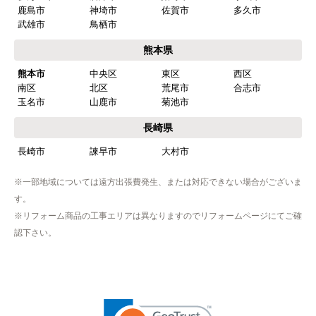
はい
福岡県
ショップからの連絡や対応は適切でしたか？
福岡市
博多区
東区
中央区
はい
南区
西区
城南区
早良区
予定の期日までに商品が届きましたか？
北九州市
小倉北区
小倉南区
門司区
はい
若松区
戸畑区
八幡東区
八幡西区
筑紫野市
春日市
大野城市
太宰府市
商品の梱包は必要十分なものでしたか？
古賀市
福津市
朝倉市
糸島市
はい
行橋市
豊前市
中間市
大牟田市
久留米市
柳川市
八女市
筑後市
またこのショップを利用したいですか？
大川市
小郡市
うきは市
みやま市
はい
直方市
飯塚市
田川市
宮若市
嘉麻市
【注文商品】食器洗い機(食洗機) 【注
佐賀県
文時期】2026年03月頃（モバイルから）
伊万里市
唐津市
嬉野市
小城市
【このショップを選んだ理由は？】
鹿島市
神埼市
佐賀市
多久市
商品価格がお手頃だった
武雄市
鳥栖市
熊本県
【注文からどのくらいで届きましたか？】