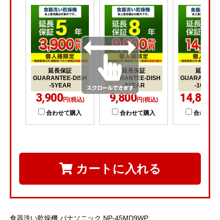
延長保証
延長保証
延長保証
GUARANTEE-DISH
GUARANTEE-DISH
GUARANTEE-
-5YEAR
-8YEAR
-10YEA
3,900
9,800
14,800
円(税込)
円(税込)
円
合わせて購入
合わせて購入
合わせて
カートに入れる
食器洗い乾燥機 パナソニック NP-45MD9WP