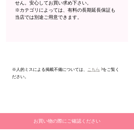
文時期】2026年05月頃（モバイルから）
【このショップを選んだ理由は？】
近隣のショップでしっかりやってくれそうだった
から！
【注文からどのくらいで届きましたか？】
2週間
福岡リフォームトリカエ隊は、現在ご覧の本店
【その他感想・コメント】
の他、外部審査の必要な楽天市場等へ出店して
います。
スイートポテト頭
さん
2026年6月30日 23:50
メーカー正規品で安心！
欲しい商品をスムーズに注文できましたか？
当店にて取り扱う商品は全てメーカー系正規ル
はい
ート品です。B級品、中古品などは一切ございま
ショップからの連絡や対応は適切でしたか？
せん。安心してお買い求め下さい。
無回答
※カテゴリによっては、有料の長期延長保証も
当店では別途ご用意できます。
予定の期日までに商品が届きましたか？