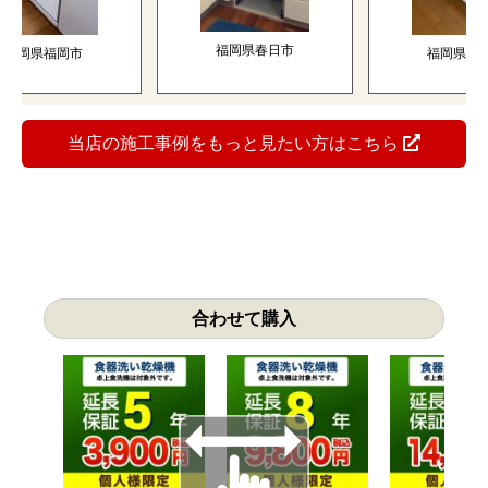
おかげさまでリフォーム実績
5
万件突破！
当社でリフォーム頂いたお客様です。こんなに喜んで頂
きました！
6年5月13日
2026年5月12日
2026年4月28日
ク 食器洗い乾燥
パナソニック トイレ NP-
パナソニック 食器洗
45RS9K-KJ
60MS8S-KJ
機 NP-60MS8S
福岡県春日市
岡県福岡市
福岡県福岡市