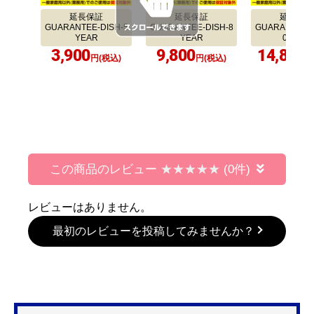
当店の施工事例をもっと見たい方はこちら
合わせて購入
延長保証
延長保証
延長保証
GUARANTEE-DISH-5
GUARANTEE-DISH-8
GUARANTEE-D
YEAR
YEAR
0YEAR
3,900
9,800
14,800
円(税込)
円(税込)
円