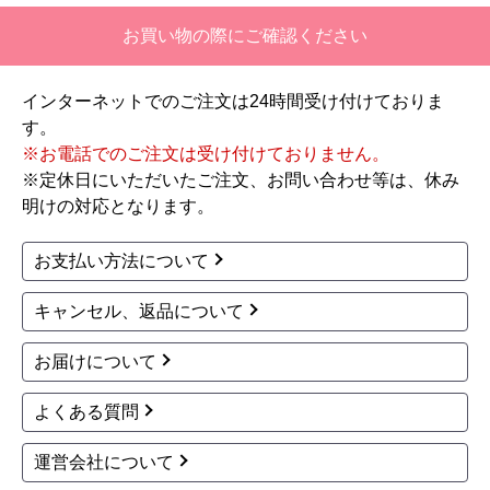
【注文からどのくらいで届きましたか？】
お買い物の際にご確認ください
二週間ほどです。
インターネットでのご注文は24時間受け付けておりま
【その他感想・コメント】
す。
工事対応は、１０点満点の３．５点。マイナス
※お電話でのご注文は受け付けておりません。
１．５点は、少々工事が雑。
※定休日にいただいたご注文、お問い合わせ等は、休み
過去の業者で一番最低。良かった点は、ただ一
明けの対応となります。
つ、愛想が良かったこと。
最初から名刺の提示も無く、どこの業者で名前が
お支払い方法について
なにかも分からない。少々不安である。
キャンセル、返品について
工事後は、初期設定や取り扱いの説明もなく、慌
てて引き上げる感じ。
お届けについて
保障期間の説明もHPとは違った。８年保証にして
よくある質問
いるがメーカー保証が３年追加になり１１年と説
明があった。HPにはメーカー保証期間も８年に含
運営会社について
むとなっていたが、どちらが正しいか分からな