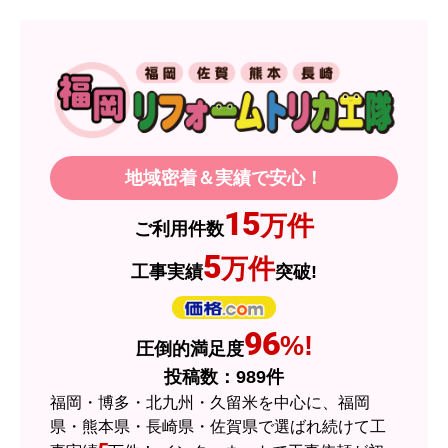
【注文からどのくらいで届きましたか？】
1週間程度
【その他感想・コメント】
製品価格もですが、設置や保証なども充実してい
るので、今後も頼りになるショップの一つです。
地域密着＆実績で安心！
JodyH
さん
15
万件
ご利用件数
2026年7月3日 19:01
5
万件
工事実績
突破!
欲しい商品をスムーズに注文できましたか？
はい
ショップからの連絡や対応は適切でしたか？
96
%!
圧倒的満足度
はい
投稿数：
989
件
予定の期日までに商品が届きましたか？
福岡・博多・北九州・久留米を中心に、福岡
はい
県・熊本県・長崎県・佐賀県で選ばれ続けて工