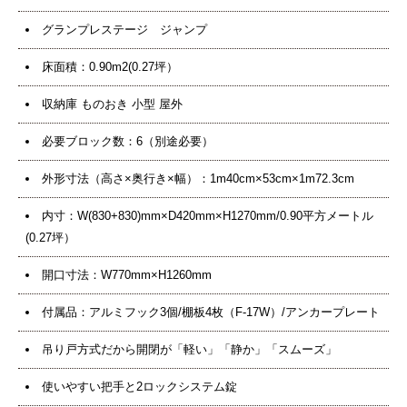
グランプレステージ ジャンプ
床面積：0.90m2(0.27坪）
収納庫 ものおき 小型 屋外
必要ブロック数：6（別途必要）
外形寸法（高さ×奥行き×幅）：1m40cm×53cm×1m72.3cm
内寸：W(830+830)mm×D420mm×H1270mm/0.90平方メートル
(0.27坪）
開口寸法：W770mm×H1260mm
付属品：アルミフック3個/棚板4枚（F-17W）/アンカープレート
吊り戸方式だから開閉が「軽い」「静か」「スムーズ」
使いやすい把手と2ロックシステム錠