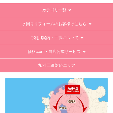
い。
カテゴリ一覧
エアコン設置場所が２階だったので、どう考えて
も一人でかなえられる体力があると思えない、腰
水回りリフォームのお客様はこちら
が悪かったが室外機の荷揚げを手伝った。もし、
客先が高齢の女性だったらどうしたのか疑問。
ご利用案内・工事について
エアコン専門の担当べつにもう一人来て欲しかっ
た。
価格.com・当店公式サービス
工事業者からの連絡は電話かメールとなっていた
が、登録したメールアドレスではなく、ショート
九州 工事対応エリア
メールだとは知らず、確認できなかった。
エアコンが２００V対応型だが、同じ２００Vでも
業務用なのでコンセントの形状が違い、途中で工
事業者が買いに行く始末。注文時に形状の確認も
して欲しい。
別の部屋もお願いしたいと考えていたが、少々不