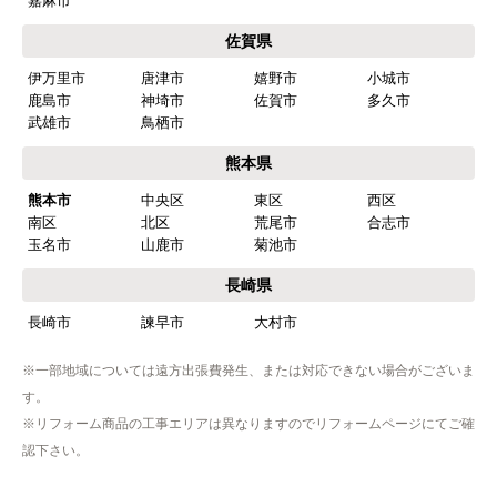
嘉麻市
【注文商品】食器洗い機(食洗機) 【注
佐賀県
文時期】2026年03月頃（モバイルから）
伊万里市
唐津市
嬉野市
小城市
【このショップを選んだ理由は？】
鹿島市
神埼市
佐賀市
多久市
商品価格がお手頃だった
武雄市
鳥栖市
熊本県
【注文からどのくらいで届きましたか？】
熊本市
中央区
東区
西区
忘れました
南区
北区
荒尾市
合志市
玉名市
山鹿市
菊池市
【その他感想・コメント】
工事は土曜日に申し込んだが、
長崎県
商品が事前郵送で受取日の時間指定ができなかっ
長崎市
諫早市
大村市
たので、仕事を1日休まなければならなかった。
※一部地域については遠方出張費発生、または対応できない場合がございま
す。
hisahisa229
さん
※リフォーム商品の工事エリアは異なりますのでリフォームページにてご確
2026年4月12日 22:19
認下さい。
欲しい商品をスムーズに注文できましたか？