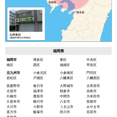
安があり要検討。
akagenoane
さん
2026年4月18日 21:30
欲しい商品をスムーズに注文できましたか？
はい
福岡県
ショップからの連絡や対応は適切でしたか？
福岡市
博多区
東区
中央区
はい
南区
西区
城南区
早良区
予定の期日までに商品が届きましたか？
北九州市
小倉北区
小倉南区
門司区
はい
若松区
戸畑区
八幡東区
八幡西区
筑紫野市
春日市
大野城市
太宰府市
商品の梱包は必要十分なものでしたか？
古賀市
福津市
朝倉市
糸島市
はい
行橋市
豊前市
中間市
大牟田市
久留米市
柳川市
八女市
筑後市
またこのショップを利用したいですか？
大川市
小郡市
うきは市
みやま市
はい
直方市
飯塚市
田川市
宮若市