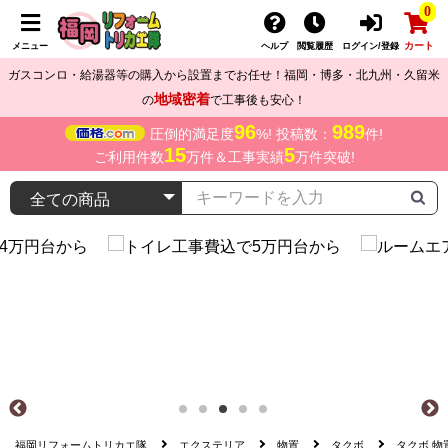
0
カート
メニュー
ヘルプ
閲覧履歴
ログイン/登録
ガスコンロ・給湯器等の購入から設置までお任せ！福岡・博多・北九州・久留米
地域密着
の
で工事後も安心！
96
989
圧倒的満足度
%! 投稿数：
件!
15
5
ご利用件数
万件＆工事実績
万件突破!
福岡リフォームトリカエ隊
エクステリア
物置
タクボ
タクボ 物置