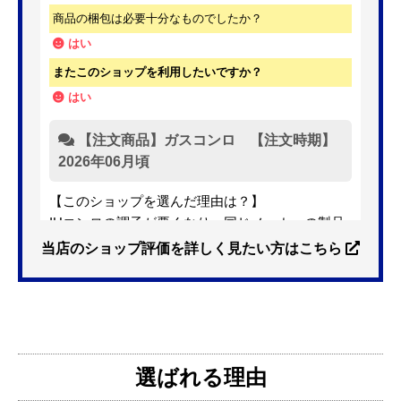
商品の梱包は必要十分なものでしたか？
はい
またこのショップを利用したいですか？
はい
【注文商品】ガスコンロ 【注文時期】
2026年06月頃
【このショップを選んだ理由は？】
IHコンロの調子が悪くなり、同じメーカーの製品
を探していました。ただ、3口から2口のものへ変
当店のショップ評価を詳しく見たい方はこちら
更を考えており、量販店へ行ったところ2口のもの
は需要が少なく製品によっては割高になるとのこ
とで3口を進められました。
そこで、福岡リフォームトリカエ隊で探したとこ
ろ、希望した製品が量販店よりかなり安い価格で
選ばれる理由
あったので購入いたしました。