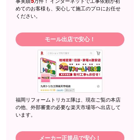
5
事実績
万件！ インターネットで工事依頼が初
商品の梱包は必要十分なものでしたか？
めてのお客様も、安心して施工のプロにお任せ
はい
ください。
またこのショップを利用したいですか？
はい
モール出店で安心！
【注文商品】エアコン・クーラー 【注
文時期】2026年05月頃（モバイルから）
【このショップを選んだ理由は？】
近隣のショップでしっかりやってくれそうだった
から！
【注文からどのくらいで届きましたか？】
2週間
福岡リフォームトリカエ隊は、現在ご覧の本店
【その他感想・コメント】
の他、外部審査の必要な楽天市場等へ出店して
います。
スイートポテト頭
さん
2026年6月30日 23:50
メーカー正規品で安心！