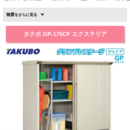
物置
を
タクボ GP-175CF エクステリア