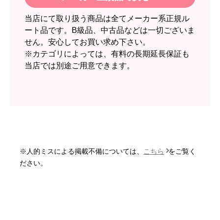
欲しい商品をスムーズに注文できましたか？
当店にて取り扱う商品は全てメーカー系正規ル
はい
ート品です。B級品、中古品などは一切ございま
ショップからの連絡や対応は適切でしたか？
せん。安心してお買い求め下さい。
無回答
※カテゴリによっては、有料の長期延長保証も
当店では別途ご用意できます。
予定の期日までに商品が届きましたか？
はい
商品の梱包は必要十分なものでしたか？
はい
またこのショップを利用したいですか？
いいえ
※人的ミスによる掲載不備については、
こちら
をご覧く
【注文商品】エアコン・クーラー 【注
ださい。
文時期】2026年06月頃
【このショップを選んだ理由は？】
価格と評価が良かったから。