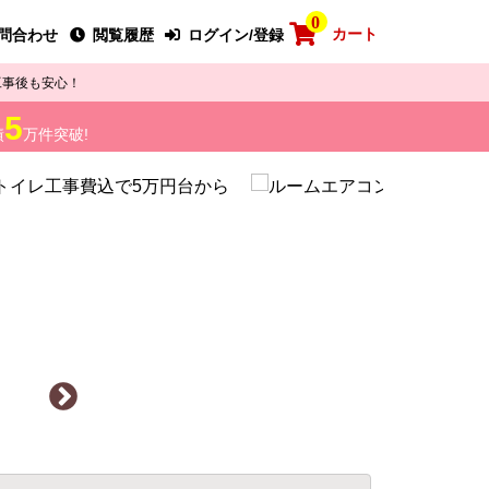
0
カート
問合わせ
閲覧履歴
ログイン/登録
工事後も安心！
5
績
万件突破!