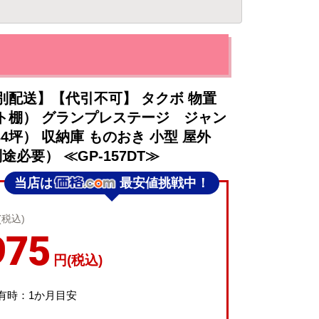
別配送】【代引不可】 タクボ 物置
ト棚） グランプレステージ ジャン
.34坪） 収納庫 ものおき 小型 屋外
必要） ≪GP-157DT≫
当店は
最安値挑戦中！
(税込)
975
円(税込)
有時：1か月目安