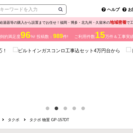
ヘルプ
お
地域密着
給湯器等の購入から設置までお任せ！福岡・博多・北九州・久留米の
で
96
15
989
倒的満足度
%! 投稿数：
件!
ご利用件数
万件＆工事実
タクボ
タクボ 物置 GP-157DT