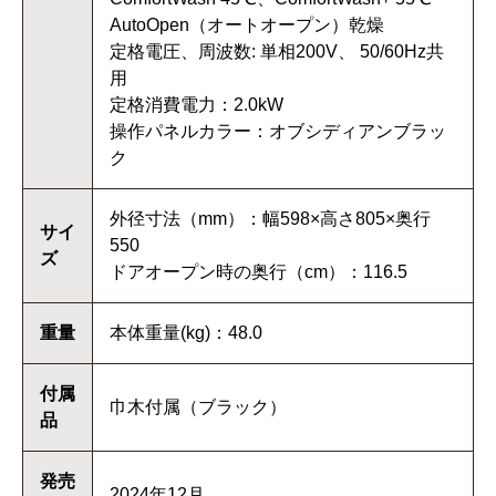
AutoOpen（オートオープン）乾燥
定格電圧、周波数: 単相200V、 50/60Hz共
用
定格消費電力：2.0kW
操作パネルカラー：オブシディアンブラッ
ク
外径寸法（mm）：幅598×高さ805×奥行
サイ
550
ズ
ドアオープン時の奥行（cm）：116.5
重量
本体重量(kg)：48.0
付属
巾木付属（ブラック）
品
発売
2024年12月