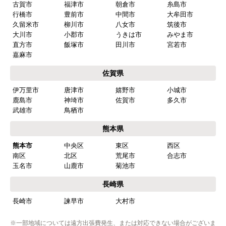
古賀市
福津市
朝倉市
糸島市
はい
行橋市
豊前市
中間市
大牟田市
久留米市
柳川市
八女市
筑後市
またこのショップを利用したいですか？
大川市
小郡市
うきは市
みやま市
はい
直方市
飯塚市
田川市
宮若市
嘉麻市
【注文商品】食器洗い機(食洗機) 【注
佐賀県
文時期】2026年03月頃（モバイルから）
伊万里市
唐津市
嬉野市
小城市
【このショップを選んだ理由は？】
鹿島市
神埼市
佐賀市
多久市
商品価格がお手頃だった
武雄市
鳥栖市
熊本県
【注文からどのくらいで届きましたか？】
熊本市
中央区
東区
西区
忘れました
南区
北区
荒尾市
合志市
玉名市
山鹿市
菊池市
【その他感想・コメント】
工事は土曜日に申し込んだが、
長崎県
商品が事前郵送で受取日の時間指定ができなかっ
長崎市
諫早市
大村市
たので、仕事を1日休まなければならなかった。
※一部地域については遠方出張費発生、または対応できない場合がございま