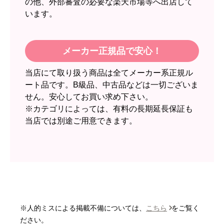
の他、外部審査の必要な楽天市場等へ出店して
います。
スイートポテト頭
さん
2026年6月30日 23:50
メーカー正規品で安心！
欲しい商品をスムーズに注文できましたか？
当店にて取り扱う商品は全てメーカー系正規ル
はい
ート品です。B級品、中古品などは一切ございま
ショップからの連絡や対応は適切でしたか？
せん。安心してお買い求め下さい。
無回答
※カテゴリによっては、有料の長期延長保証も
当店では別途ご用意できます。
予定の期日までに商品が届きましたか？
はい
商品の梱包は必要十分なものでしたか？
はい
またこのショップを利用したいですか？
いいえ
※人的ミスによる掲載不備については、
こちら
をご覧く
【注文商品】エアコン・クーラー 【注
ださい。