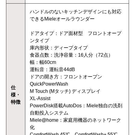
ハンドルのないキッチンデザインにも対応
できるMieleオールラウンダー
ドアタイプ：ドア面材型 フロントオープ
ンタイプ
庫内形状：ディープタイプ
食器点数：洗浄容量：16人分（72点）
幅：幅60cm
運転音：運転音44dB
ドアの開き方：フロントオープン
QuickPowerWash
仕
M Touch (Mタッチ) ディスプレイ
様・
XL-Assist
特徴
PowerDisk搭載AutoDos：Miele独自の洗剤
自動投入システム
Miele@home：家庭用機器のネットワーク
化
ComfortWash 45℃、ComfortWash+ 55℃