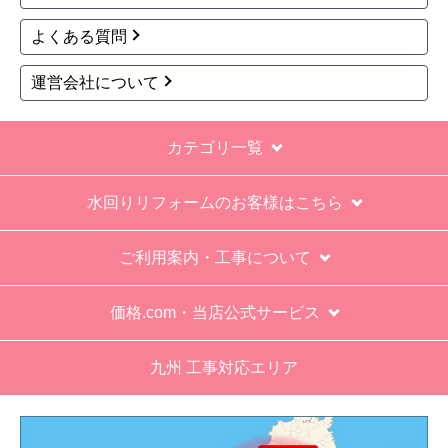
保障期間の説明もHPとは違った。８年保証にして
よくある質問
いるがメーカー保証が３年追加になり１１年と説
明があった。HPにはメーカー保証期間も８年に含
運営会社について
むとなっていたが、どちらが正しいか分からな
い。
カテゴリ一覧
エアコン設置場所が２階だったので、どう考えて
も一人でかなえられる体力があると思えない、腰
水回りリフォームのお客様はこちら
が悪かったが室外機の荷揚げを手伝った。もし、
客先が高齢の女性だったらどうしたのか疑問。
ご利用案内・工事について
エアコン専門の担当べつにもう一人来て欲しかっ
た。
価格.com・当店公式サービス
工事業者からの連絡は電話かメールとなっていた
が、登録したメールアドレスではなく、ショート
九州 工事対応エリア
メールだとは知らず、確認できなかった。
エアコンが２００V対応型だが、同じ２００Vでも