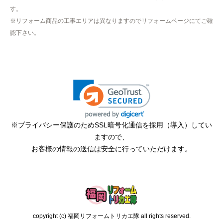
す。
hisahisa229
さん
※リフォーム商品の工事エリアは異なりますのでリフォームページにてご確
2026年4月12日 22:19
認下さい。
欲しい商品をスムーズに注文できましたか？
はい
ショップからの連絡や対応は適切でしたか？
無回答
予定の期日までに商品が届きましたか？
はい
※プライバシー保護のためSSL暗号化通信を採用（導入）してい
ますので、
商品の梱包は必要十分なものでしたか？
お客様の情報の送信は安全に行っていただけます。
はい
またこのショップを利用したいですか？
はい
【注文商品】エアコン・クーラー 【注
copyright (c) 福岡リフォームトリカエ隊 all rights reserved.
文時期】2026年02月頃（モバイルから）