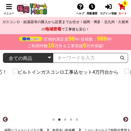
0
カート
メニュー
ヘルプ
閲覧履歴
ログイン/登録
ガスコンロ・給湯器等の購入から設置までお任せ！福岡・博多・北九州・久留米
地域密着
の
で工事後も安心！
96
989
圧倒的満足度
%! 投稿数：
件!
15
5
ご利用件数
万件＆工事実績
万件突破!
福岡リフォームトリカエ隊
食器洗い乾燥機
ミーレ オールドア材取付専用タイプ（S