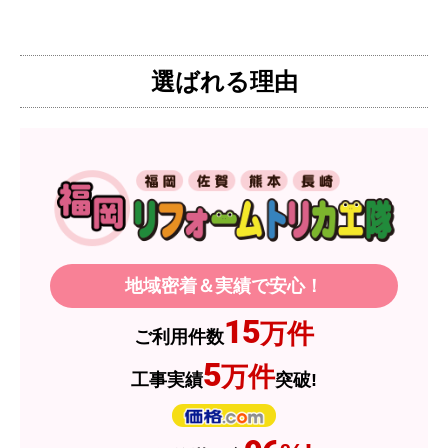
とで3口を進められました。
そこで、福岡リフォームトリカエ隊で探したとこ
ろ、希望した製品が量販店よりかなり安い価格で
選ばれる理由
あったので購入いたしました。
【注文からどのくらいで届きましたか？】
1週間程度
【その他感想・コメント】
製品価格もですが、設置や保証なども充実してい
るので、今後も頼りになるショップの一つです。
地域密着＆実績で安心！
JodyH
さん
15
万件
ご利用件数
2026年7月3日 19:01
5
万件
工事実績
突破!
欲しい商品をスムーズに注文できましたか？
はい
ショップからの連絡や対応は適切でしたか？