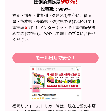
96
%!
圧倒的満足度
はい
投稿数：
989
件
予定の期日までに商品が届きましたか？
福岡・博多・北九州・久留米を中心に、福岡
はい
県・熊本県・長崎県・佐賀県で選ばれ続けて工
5
事実績
万件！ インターネットで工事依頼が初
商品の梱包は必要十分なものでしたか？
めてのお客様も、安心して施工のプロにお任せ
はい
ください。
またこのショップを利用したいですか？
はい
モール出店で安心！
【注文商品】エアコン・クーラー 【注
文時期】2026年05月頃（モバイルから）
【このショップを選んだ理由は？】
近隣のショップでしっかりやってくれそうだった
から！
【注文からどのくらいで届きましたか？】
2週間
福岡リフォームトリカエ隊は、現在ご覧の本店
【その他感想・コメント】