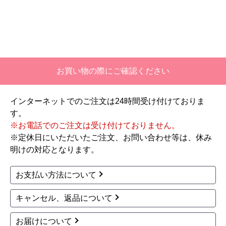
文時期】2026年06月頃
【このショップを選んだ理由は？】
価格と評価が良かったから。
【注文からどのくらいで届きましたか？】
お買い物の際にご確認ください
二週間ほどです。
インターネットでのご注文は24時間受け付けておりま
【その他感想・コメント】
す。
工事対応は、１０点満点の３．５点。マイナス
※お電話でのご注文は受け付けておりません。
１．５点は、少々工事が雑。
※定休日にいただいたご注文、お問い合わせ等は、休み
過去の業者で一番最低。良かった点は、ただ一
明けの対応となります。
つ、愛想が良かったこと。
最初から名刺の提示も無く、どこの業者で名前が
お支払い方法について
なにかも分からない。少々不安である。
キャンセル、返品について
工事後は、初期設定や取り扱いの説明もなく、慌
てて引き上げる感じ。
お届けについて