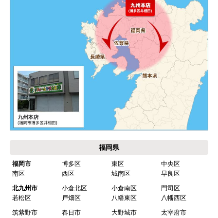
業務用なのでコンセントの形状が違い、途中で工
事業者が買いに行く始末。注文時に形状の確認も
して欲しい。
別の部屋もお願いしたいと考えていたが、少々不
安があり要検討。
akagenoane
さん
2026年4月18日 21:30
欲しい商品をスムーズに注文できましたか？
はい
福岡県
ショップからの連絡や対応は適切でしたか？
福岡市
博多区
東区
中央区
はい
南区
西区
城南区
早良区
予定の期日までに商品が届きましたか？
北九州市
小倉北区
小倉南区
門司区
はい
若松区
戸畑区
八幡東区
八幡西区
筑紫野市
春日市
大野城市
太宰府市
商品の梱包は必要十分なものでしたか？