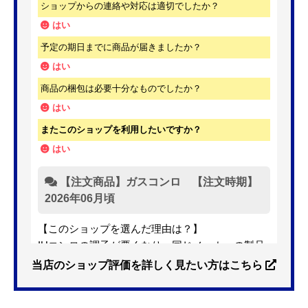
ショップからの連絡や対応は適切でしたか？
はい
予定の期日までに商品が届きましたか？
はい
商品の梱包は必要十分なものでしたか？
はい
またこのショップを利用したいですか？
はい
【注文商品】ガスコンロ 【注文時期】
2026年06月頃
【このショップを選んだ理由は？】
IHコンロの調子が悪くなり、同じメーカーの製品
を探していました。ただ、3口から2口のものへ変
当店のショップ評価を詳しく見たい方はこちら
更を考えており、量販店へ行ったところ2口のもの
は需要が少なく製品によっては割高になるとのこ