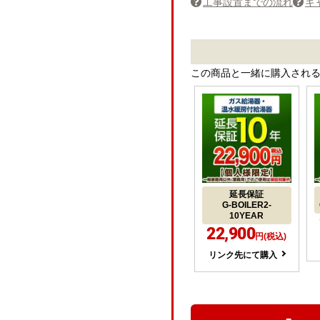
工事設置までの流れ
キ
この商品と一緒に購入され
延長保証
G-BOILER2-
10YEAR
22,900
円(税込)
リンク先にて購入