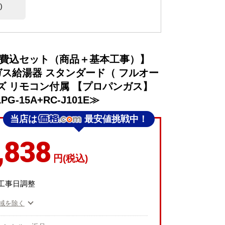
)
事費込セット（商品＋基本工事）】
ガス給湯器 スタンダード（ フルオー
ーズ リモコン付属 【プロパンガス】
LPG-15A+RC-J101E≫
当店は
最安値挑戦中！
,838
円(税込)
工事日調整
域を除く