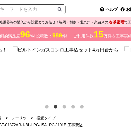
ヘルプ
お
地域密着
給湯器等の購入から設置までお任せ！福岡・博多・北九州・久留米の
で
96
15
989
倒的満足度
%! 投稿数：
件!
ご利用件数
万件＆工事実
器
ノーリツ
据置タイプ
72AR-1-BL-LPG-15A+RC-J101E 工事費込