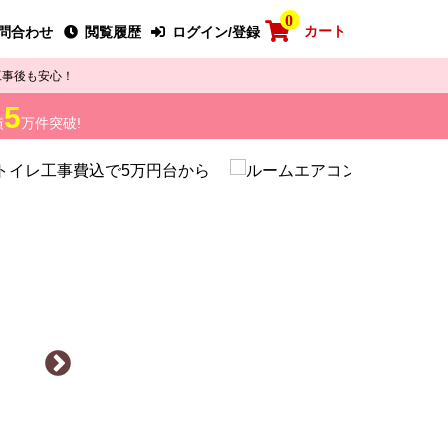
0
カート
問合わせ
閲覧履歴
ログイン/登録
工事後も安心！
5
績
万件突破!