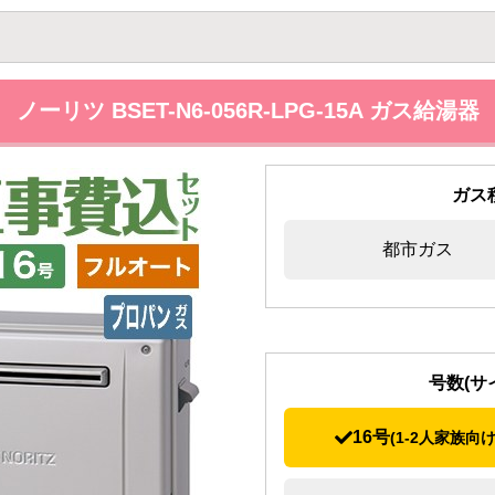
ノーリツ BSET-N6-056R-LPG-15A ガス給湯器
ガス
都市ガス
号数(サ
16号
(1-2人家族向け