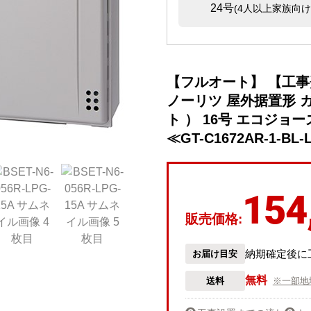
24号
(4人以上家族向け
【フルオート】 【工
ノーリツ 屋外据置形 
ト ） 16号 エコジョ
≪GT-C1672AR-1-BL-
154
販売価格:
納期確定後に
お届け目安
無料
送料
※一部地