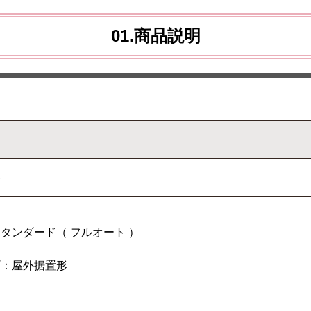
01.商品説明
器
タンダード（ フルオート ）
プ：屋外据置形