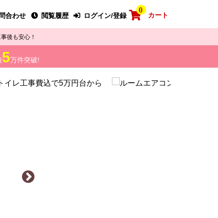
0
カート
問合わせ
閲覧履歴
ログイン/登録
工事後も安心！
5
績
万件突破!