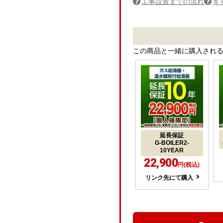
工事設置までの流れ
キ
この商品と一緒に購入され
延長保証
G-BOILER2-
10YEAR
22,900
円(税込)
リンク先にて購入