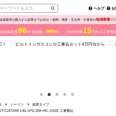
ヘルプ
お
地域密着
給湯器等の購入から設置までお任せ！福岡・博多・北九州・久留米の
で
96
15
989
倒的満足度
%! 投稿数：
件!
ご利用件数
万件＆工事実
器
ノーリツ
据置タイプ
72AR-1-BL-LPG-20A+RC-J101E 工事費込