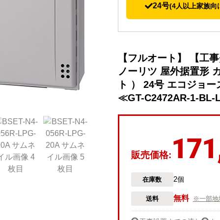
24号
(4人以上家族向
【フルオート】 【工
ノーリツ 屋外据置形 
ト ） 24号 エコジョ
≪GT-C2472AR-1-BL-
171
販売価格:
2
在庫数
個
無料
送料
※一部地