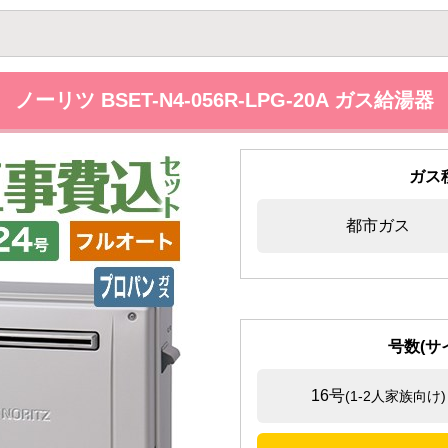
ノーリツ BSET-N4-056R-LPG-20A ガス給湯器
ガス
都市ガス
号数(サ
16号
(1-2人家族向け)