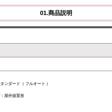
01.商品説明
器
タンダード（ フルオート ）
プ：屋外据置形