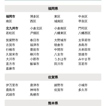
福岡県
福岡市
博多区
東区
中央区
南区
西区
城南区
早良区
北九州市
小倉北区
小倉南区
門司区
若松区
戸畑区
八幡東区
八幡西区
筑紫野市
春日市
大野城市
太宰府市
古賀市
福津市
朝倉市
糸島市
行橋市
豊前市
中間市
大牟田市
久留米市
柳川市
八女市
筑後市
大川市
小郡市
うきは市
みやま市
直方市
飯塚市
田川市
宮若市
嘉麻市
佐賀県
伊万里市
唐津市
嬉野市
小城市
鹿島市
神埼市
佐賀市
多久市
武雄市
鳥栖市
熊本県