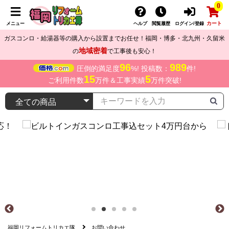
0
カート
メニュー
ヘルプ
閲覧履歴
ログイン/登録
ガスコンロ・給湯器等の購入から設置までお任せ！福岡・博多・北九州・久留米
地域密着
の
で工事後も安心！
96
989
圧倒的満足度
%! 投稿数：
件!
15
5
ご利用件数
万件＆工事実績
万件突破!
福岡リフォームトリカエ隊
お問い合わせ