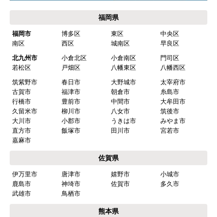
福岡県
福岡市
博多区
東区
中央区
南区
西区
城南区
早良区
北九州市
小倉北区
小倉南区
門司区
若松区
戸畑区
八幡東区
八幡西区
筑紫野市
春日市
大野城市
太宰府市
古賀市
福津市
朝倉市
糸島市
行橋市
豊前市
中間市
大牟田市
久留米市
柳川市
八女市
筑後市
大川市
小郡市
うきは市
みやま市
直方市
飯塚市
田川市
宮若市
嘉麻市
佐賀県
伊万里市
唐津市
嬉野市
小城市
鹿島市
神埼市
佐賀市
多久市
武雄市
鳥栖市
熊本県