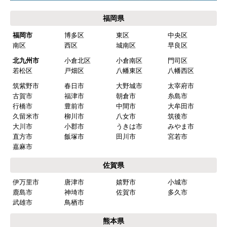
福岡県
福岡市
博多区
東区
中央区
南区
西区
城南区
早良区
北九州市
小倉北区
小倉南区
門司区
若松区
戸畑区
八幡東区
八幡西区
筑紫野市
春日市
大野城市
太宰府市
古賀市
福津市
朝倉市
糸島市
行橋市
豊前市
中間市
大牟田市
久留米市
柳川市
八女市
筑後市
大川市
小郡市
うきは市
みやま市
直方市
飯塚市
田川市
宮若市
嘉麻市
佐賀県
伊万里市
唐津市
嬉野市
小城市
鹿島市
神埼市
佐賀市
多久市
武雄市
鳥栖市
熊本県