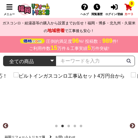
0
カート
メニュー
ヘルプ
閲覧履歴
ログイン/登録
ガスコンロ・給湯器等の購入から設置までお任せ！福岡・博多・北九州・久留米
地域密着
の
で工事後も安心！
96
989
圧倒的満足度
%! 投稿数：
件!
15
5
ご利用件数
万件＆工事実績
万件突破!
福岡リフォームトリカエ隊
お問い合わせ