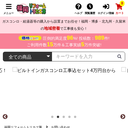
0
カート
メニュー
ヘルプ
閲覧履歴
ログイン/登録
ガスコンロ・給湯器等の購入から設置までお任せ！福岡・博多・北九州・久留米
地域密着
の
で工事後も安心！
96
989
圧倒的満足度
%! 投稿数：
件!
15
5
ご利用件数
万件＆工事実績
万件突破!
福岡リフォームトリカエ隊
お問い合わせ