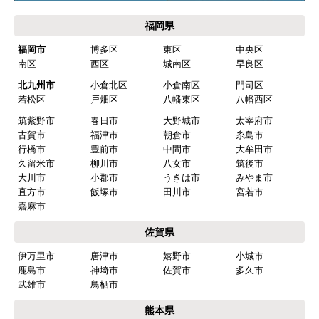
福岡県
福岡市
博多区
東区
中央区
南区
西区
城南区
早良区
北九州市
小倉北区
小倉南区
門司区
若松区
戸畑区
八幡東区
八幡西区
筑紫野市
春日市
大野城市
太宰府市
古賀市
福津市
朝倉市
糸島市
行橋市
豊前市
中間市
大牟田市
久留米市
柳川市
八女市
筑後市
大川市
小郡市
うきは市
みやま市
直方市
飯塚市
田川市
宮若市
嘉麻市
佐賀県
伊万里市
唐津市
嬉野市
小城市
鹿島市
神埼市
佐賀市
多久市
武雄市
鳥栖市
熊本県