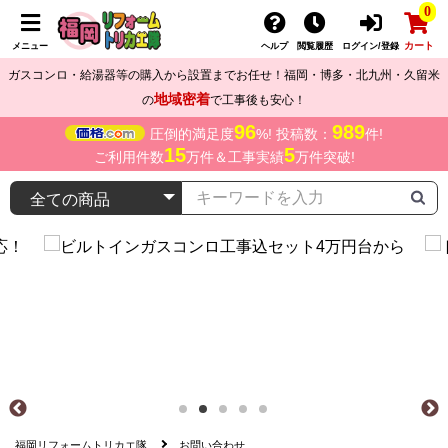
0
カート
メニュー
ヘルプ
閲覧履歴
ログイン/登録
ガスコンロ・給湯器等の購入から設置までお任せ！福岡・博多・北九州・久留米
地域密着
の
で工事後も安心！
96
989
圧倒的満足度
%! 投稿数：
件!
15
5
ご利用件数
万件＆工事実績
万件突破!
福岡リフォームトリカエ隊
お問い合わせ