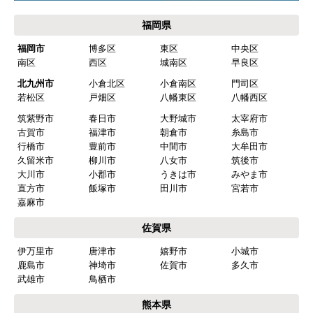
福岡県
福岡市
博多区
東区
中央区
南区
西区
城南区
早良区
北九州市
小倉北区
小倉南区
門司区
若松区
戸畑区
八幡東区
八幡西区
筑紫野市
春日市
大野城市
太宰府市
古賀市
福津市
朝倉市
糸島市
行橋市
豊前市
中間市
大牟田市
久留米市
柳川市
八女市
筑後市
大川市
小郡市
うきは市
みやま市
直方市
飯塚市
田川市
宮若市
嘉麻市
佐賀県
伊万里市
唐津市
嬉野市
小城市
鹿島市
神埼市
佐賀市
多久市
武雄市
鳥栖市
熊本県