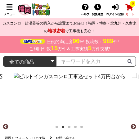
0
カート
メニュー
ヘルプ
閲覧履歴
ログイン/登録
ガスコンロ・給湯器等の購入から設置までお任せ！福岡・博多・北九州・久留米
地域密着
の
で工事後も安心！
96
989
圧倒的満足度
%! 投稿数：
件!
15
5
ご利用件数
万件＆工事実績
万件突破!
福岡リフォームトリカエ隊
お問い合わせ