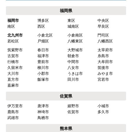
福岡県
福岡市
博多区
東区
中央区
南区
西区
城南区
早良区
北九州市
小倉北区
小倉南区
門司区
若松区
戸畑区
八幡東区
八幡西区
筑紫野市
春日市
大野城市
太宰府市
古賀市
福津市
朝倉市
糸島市
行橋市
豊前市
中間市
大牟田市
久留米市
柳川市
八女市
筑後市
大川市
小郡市
うきは市
みやま市
直方市
飯塚市
田川市
宮若市
嘉麻市
佐賀県
伊万里市
唐津市
嬉野市
小城市
鹿島市
神埼市
佐賀市
多久市
武雄市
鳥栖市
熊本県