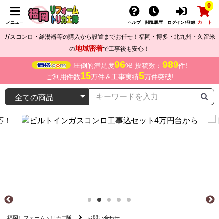
0
カート
メニュー
ヘルプ
閲覧履歴
ログイン/登録
ガスコンロ・給湯器等の購入から設置までお任せ！福岡・博多・北九州・久留米
地域密着
の
で工事後も安心！
96
989
圧倒的満足度
%! 投稿数：
件!
15
5
ご利用件数
万件＆工事実績
万件突破!
福岡リフォームトリカエ隊
お問い合わせ