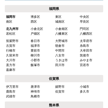
福岡県
福岡市
博多区
東区
中央区
南区
西区
城南区
早良区
北九州市
小倉北区
小倉南区
門司区
若松区
戸畑区
八幡東区
八幡西区
筑紫野市
春日市
大野城市
太宰府市
古賀市
福津市
朝倉市
糸島市
行橋市
豊前市
中間市
大牟田市
久留米市
柳川市
八女市
筑後市
大川市
小郡市
うきは市
みやま市
直方市
飯塚市
田川市
宮若市
嘉麻市
佐賀県
伊万里市
唐津市
嬉野市
小城市
鹿島市
神埼市
佐賀市
多久市
武雄市
鳥栖市
熊本県